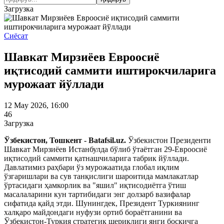
Загрузка
Сиёсат
Шавкат Мирзиёев Евроосиё
иқтисодий саммити иштирокчиларига
мурожаат йўллади
12 May 2026, 16:00
46
Загрузка
Ўзбекистон, Тошкент - Batafsil.uz.
Ўзбекистон Президенти
Шавкат Мирзиёев Истанбулда бўлиб ўтаётган 29-Евроосиё
иқтисодий саммити қатнашчиларига табрик йўллади.
Давлатимиз раҳбари ўз мурожаатида глобал иқлим
ўзгаришлари ва сув танқислиги шароитида мамлакатлар
ўртасидаги ҳамкорлик ва "яшил" иқтисодиётга ўтиш
масалаларини кун тартибидаги энг долзарб вазифалар
сифатида қайд этди. Шунингдек, Президент Туркиянинг
халқаро майдондаги нуфузи ортиб бораётганини ва
Ўзбекистон-Туркия стратегик шериклиги янги босқичга