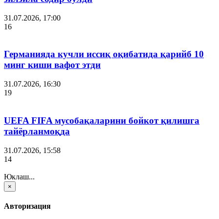
31.07.2026, 17:00
16
Германияда кучли иссиқ оқибатида қарийб 10
минг киши вафот этди
31.07.2026, 16:30
19
UEFA FIFA мусобақаларини бойкот қилишга
тайёрланмоқда
31.07.2026, 15:58
14
Юклаш...
×
Авторизация