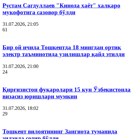
Рустам Сагдуллаев "Кинода ҳаёт" халқаро
мукофотига сазовор бўлди
31.07.2026, 21:05
61
Бир ой ичида Тошкентда 18 мингдан ортиқ
электр таъминотида узилишлар қайд этилди
31.07.2026, 21:00
24
Қирғизистон фуқаролари 15 кун Ўзбекистонда
визасиз юришлари мумкин
31.07.2026, 18:02
29
Тошкент вилоятининг Зангиота туманида
зилзила содир бўлди