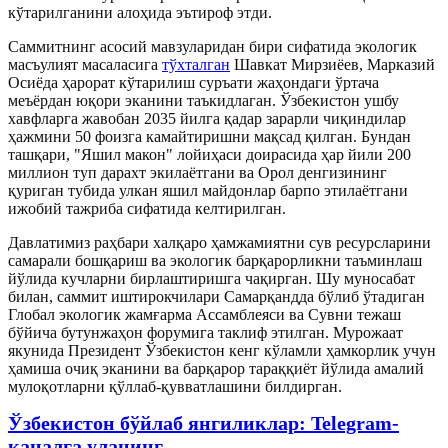
кўтарилганини алоҳида эътироф этди.
Саммитнинг асосий мавзуларидан бири сифатида экологик
масъулият масаласига
тўхталган
Шавкат Мирзиёев, Марказий
Осиёда ҳарорат кўтарилиш суръати жаҳондаги ўртача
меъёрдан юқори эканини таъкидлаган. Ўзбекистон ушбу
хавфларга жавобан 2035 йилга қадар зарарли чиқиндилар
ҳажмини 50 фоизга камайтиришни мақсад қилган. Бундан
ташқари, "Яшил макон" лойиҳаси доирасида ҳар йили 200
миллион туп дарахт экилаётгани ва Орол денгизининг
қуриган тубида улкан яшил майдонлар барпо этилаётгани
ижобий тажриба сифатида келтирилган.
Давлатимиз раҳбари халқаро ҳамжамиятни сув ресурсларини
самарали бошқариш ва экологик барқарорликни таъминлаш
йўлида кучларни бирлаштиришга чақирган. Шу муносабат
билан, саммит иштирокчилари Самарқандда бўлиб ўтадиган
Глобал экологик жамғарма Ассамблеяси ва Сувни тежаш
бўйича бутунжаҳон форумига таклиф этилган. Мурожаат
якунида Президент Ўзбекистон кенг кўламли ҳамкорлик учун
ҳамиша очиқ эканини ва барқарор тараққиёт йўлида амалий
мулоқотларни қўллаб-қувватлашини билдирган.
Ўзбекистон бўйлаб янгиликлар: Telegram-
каналга уланинг