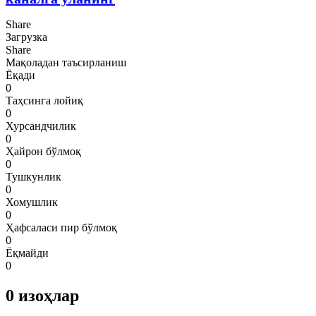
Share
Загрузка
Share
Мақоладан таъсирланиш
Ёқади
0
Таҳсинга лойиқ
0
Хурсандчилик
0
Ҳайрон бўлмоқ
0
Тушкунлик
0
Хомушлик
0
Ҳафсаласи пир бўлмоқ
0
Ёқмайди
0
0
изоҳлар