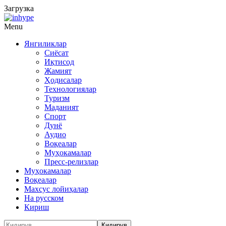
Загрузка
Menu
Янгиликлар
Сиёсат
Иқтисод
Жамият
Ҳодисалар
Технологиялар
Туризм
Маданият
Спорт
Дунё
Аудио
Воқеалар
Муҳокамалар
Пресс-релизлар
Муҳокамалар
Воқеалар
Махсус лойиҳалар
На русском
Кириш