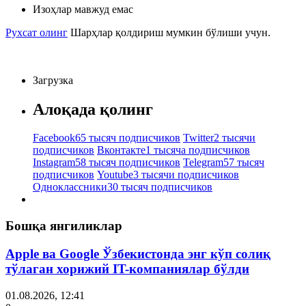
Изоҳлар мавжуд емас
Рухсат олинг
Шарҳлар қолдириш мумкин бўлиши учун.
Загрузка
Алоқада қолинг
Facebook
65 тысяч подписчиков
Twitter
2 тысячи
подписчиков
Вконтакте
1 тысяча подписчиков
Instagram
58 тысяч подписчиков
Telegram
57 тысяч
подписчиков
Youtube
3 тысячи подписчиков
Одноклассники
30 тысяч подписчиков
Бошқа янгиликлар
Apple ва Google Ўзбекистонда энг кўп солиқ
тўлаган хорижий IT-компаниялар бўлди
01.08.2026, 12:41