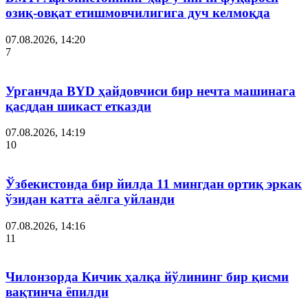
озиқ-овқат етишмовчилигига дуч келмоқда
07.08.2026, 14:20
7
Урганчда BYD ҳайдовчиси бир нечта машинага
қасддан шикаст етказди
07.08.2026, 14:19
10
Ўзбекистонда бир йилда 11 мингдан ортиқ эркак
ўзидан катта аёлга уйланди
07.08.2026, 14:16
11
Чилонзорда Кичик ҳалқа йўлининг бир қисми
вақтинча ёпилди