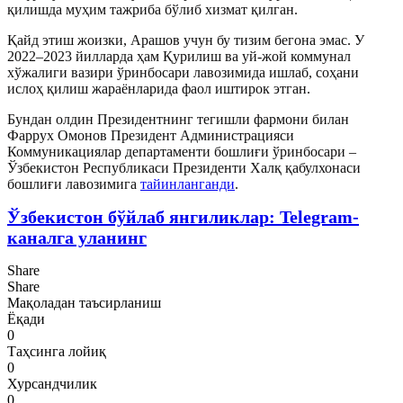
қилишда муҳим тажриба бўлиб хизмат қилган.
Қайд этиш жоизки, Арашов учун бу тизим бегона эмас. У
2022–2023 йилларда ҳам Қурилиш ва уй-жой коммунал
хўжалиги вазири ўринбосари лавозимида ишлаб, соҳани
ислоҳ қилиш жараёнларида фаол иштирок этган.
Бундан олдин Президентнинг тегишли фармони билан
Фаррух Омонов Президент Администрацияси
Коммуникациялар департаменти бошлиғи ўринбосари –
Ўзбекистон Республикаси Президенти Халқ қабулхонаси
бошлиғи лавозимига
тайинланганди
.
Ўзбекистон бўйлаб янгиликлар: Telegram-
каналга уланинг
Share
Share
Мақоладан таъсирланиш
Ёқади
0
Таҳсинга лойиқ
0
Хурсандчилик
0