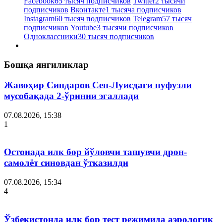
Facebook
65 тысяч подписчиков
Twitter
2 тысячи
подписчиков
Вконтакте
1 тысяча подписчиков
Instagram
60 тысяч подписчиков
Telegram
57 тысяч
подписчиков
Youtube
3 тысячи подписчиков
Одноклассники
30 тысяч подписчиков
Бошқа янгиликлар
Жавоҳир Синдаров Сен-Луисдаги нуфузли
мусобақада 2-ўринни эгаллади
07.08.2026, 15:38
1
Остонада илк бор йўловчи ташувчи дрон-
самолёт синовдан ўтказилди
07.08.2026, 15:34
4
Ўзбекистонда илк бор тест режимида аэрологик