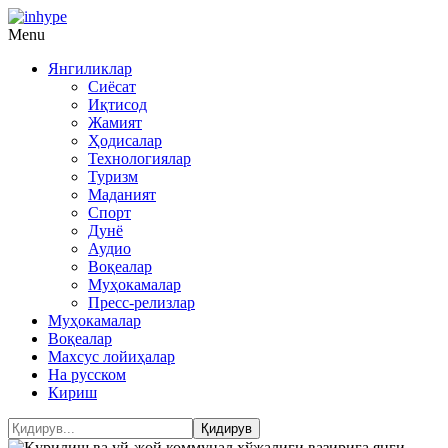
Menu
Янгиликлар
Сиёсат
Иқтисод
Жамият
Ҳодисалар
Технологиялар
Туризм
Маданият
Спорт
Дунё
Аудио
Воқеалар
Муҳокамалар
Пресс-релизлар
Муҳокамалар
Воқеалар
Махсус лойиҳалар
На русском
Кириш