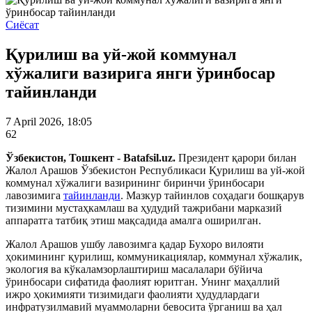
Сиёсат
Қурилиш ва уй-жой коммунал
хўжалиги вазирига янги ўринбосар
тайинланди
7 April 2026, 18:05
62
Ўзбекистон, Тошкент - Batafsil.uz.
Президент қарори билан
Жалол Арашов Ўзбекистон Республикаси Қурилиш ва уй-жой
коммунал хўжалиги вазирининг биринчи ўринбосари
лавозимига
тайинланди
. Мазкур тайинлов соҳадаги бошқарув
тизимини мустаҳкамлаш ва ҳудудий тажрибани марказий
аппаратга татбиқ этиш мақсадида амалга оширилган.
Жалол Арашов ушбу лавозимга қадар Бухоро вилояти
ҳокимининг қурилиш, коммуникациялар, коммунал хўжалик,
экология ва кўкаламзорлаштириш масалалари бўйича
ўринбосари сифатида фаолият юритган. Унинг маҳаллий
ижро ҳокимияти тизимидаги фаолияти ҳудудлардаги
инфратузилмавий муаммоларни бевосита ўрганиш ва ҳал