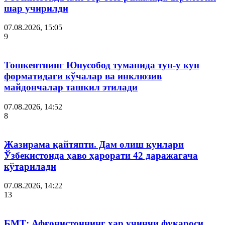
шар учирилди
07.08.2026, 15:05
9
Тошкентнинг Юнусобод туманида тун-у кун
форматидаги кўчалар ва инклюзив
майдончалар ташкил этилади
07.08.2026, 14:52
8
Жазирама қайтяпти. Дам олиш кунлари
Ўзбекистонда ҳаво ҳарорати 42 даражагача
кўтарилади
07.08.2026, 14:22
13
БМТ: Афғонистоннинг ҳар учинчи фуқароси