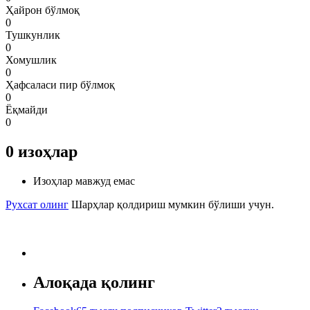
Ҳайрон бўлмоқ
0
Тушкунлик
0
Хомушлик
0
Ҳафсаласи пир бўлмоқ
0
Ёқмайди
0
0
изоҳлар
Изоҳлар мавжуд емас
Рухсат олинг
Шарҳлар қолдириш мумкин бўлиши учун.
Алоқада қолинг