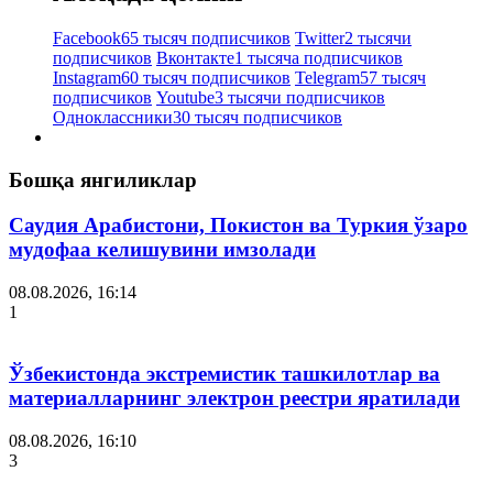
Facebook
65 тысяч подписчиков
Twitter
2 тысячи
подписчиков
Вконтакте
1 тысяча подписчиков
Instagram
60 тысяч подписчиков
Telegram
57 тысяч
подписчиков
Youtube
3 тысячи подписчиков
Одноклассники
30 тысяч подписчиков
Бошқа янгиликлар
Саудия Арабистони, Покистон ва Туркия ўзаро
мудофаа келишувини имзолади
08.08.2026, 16:14
1
Ўзбекистонда экстремистик ташкилотлар ва
материалларнинг электрон реестри яратилади
08.08.2026, 16:10
3