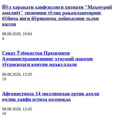
Йўл ҳаракати хавфсизлиги хизмати "Маъмурий
амалиёт" тизимини тўлиқ рақамлаштириш
бўйича янги йўриқнома лойиҳасини эълон
қилди
08.08.2026, 16:04
4
Сенат Ўзбекистон Президенти
Администрациясининг ҳуқуқий мақоми
тўғрисидаги қонунн маъқуллади
08.08.2026, 13:20
19
Афғонистонда 14 миллиондан ортиқ аҳоли
очлик хавфи остида қолмоқда
08.08.2026, 12:45
19