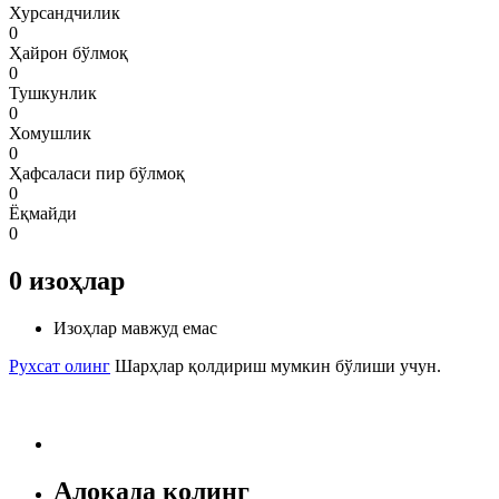
Хурсандчилик
0
Ҳайрон бўлмоқ
0
Тушкунлик
0
Хомушлик
0
Ҳафсаласи пир бўлмоқ
0
Ёқмайди
0
0
изоҳлар
Изоҳлар мавжуд емас
Рухсат олинг
Шарҳлар қолдириш мумкин бўлиши учун.
Алоқада қолинг