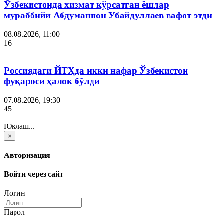
Ўзбекистонда хизмат кўрсатган ёшлар
мураббийи Абдуманнон Убайдуллаев вафот этди
08.08.2026, 11:00
16
Россиядаги ЙТҲда икки нафар Ўзбекистон
фуқароси ҳалок бўлди
07.08.2026, 19:30
45
Юклаш...
×
Авторизация
Войти через сайт
Логин
Парол