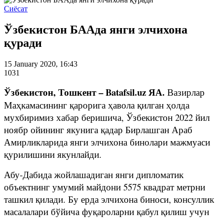
Сиёсат
Ўзбекистон БААда янги элчихона
қуради
15 January 2020, 16:43
1031
Ўзбекистон, Тошкент – Batafsil.uz ЯА.
Вазирлар
Маҳкамасининг қарорига ҳавола қилган ҳолда
мухбиримиз хабар беришича, Ўзбекистон 2022 йил
ноябр ойининг якунига қадар Бирлашган Араб
Амирликларида янги элчихона бинолари мажмуаси
қурилишини якунлайди.
Абу-Дабида жойлашадиган янги дипломатик
объектнинг умумий майдони 5575 квадрат метрни
ташкил қилади. Бу ерда элчихона биноси, консуллик
масалалари бўйича фуқароларни қабул қилиш учун