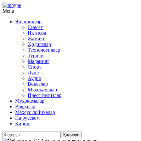
Menu
Янгиликлар
Сиёсат
Иқтисод
Жамият
Ҳодисалар
Технологиялар
Туризм
Маданият
Спорт
Дунё
Аудио
Воқеалар
Муҳокамалар
Пресс-релизлар
Муҳокамалар
Воқеалар
Махсус лойиҳалар
На русском
Кириш