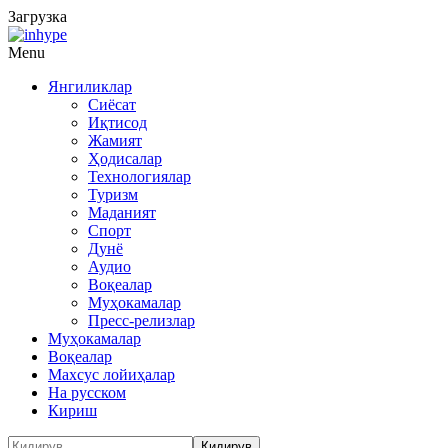
Загрузка
Menu
Янгиликлар
Сиёсат
Иқтисод
Жамият
Ҳодисалар
Технологиялар
Туризм
Маданият
Спорт
Дунё
Аудио
Воқеалар
Муҳокамалар
Пресс-релизлар
Муҳокамалар
Воқеалар
Махсус лойиҳалар
На русском
Кириш