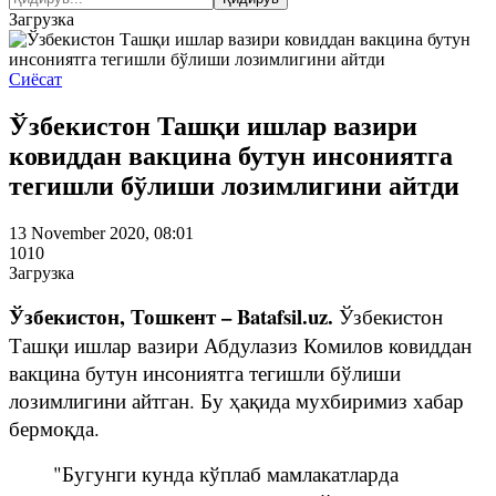
Загрузка
Сиёсат
Ўзбекистон Ташқи ишлар вазири
ковиддан вакцина бутун инсониятга
тегишли бўлиши лозимлигини айтди
13 November 2020, 08:01
1010
Загрузка
Ўзбекистон, Тошкент – Batafsil.uz.
Ўзбекистон
Ташқи ишлар вазири Абдулазиз Комилов ковиддан
вакцина бутун инсониятга тегишли бўлиши
лозимлигини айтган. Бу ҳақида мухбиримиз хабар
бермоқда.
"Бугунги кунда кўплаб мамлакатларда