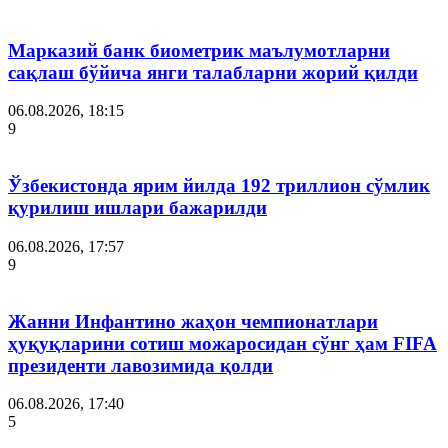
Марказий банк биометрик маълумотларни
сақлаш бўйича янги талабларни жорий қилди
06.08.2026, 18:15
9
Ўзбекистонда ярим йилда 192 триллион сўмлик
қурилиш ишлари бажарилди
06.08.2026, 17:57
9
Жанни Инфантино жаҳон чемпионатлари
ҳуқуқларини сотиш можаросидан сўнг ҳам FIFA
президенти лавозимида қолди
06.08.2026, 17:40
5