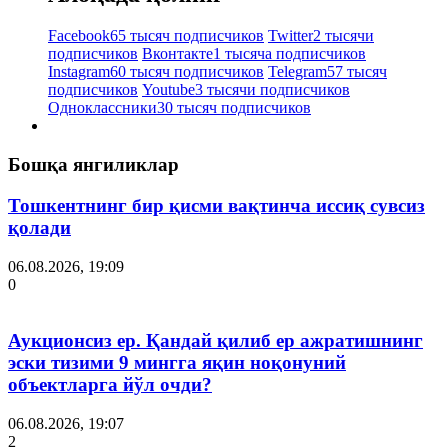
Facebook
65 тысяч подписчиков
Twitter
2 тысячи
подписчиков
Вконтакте
1 тысяча подписчиков
Instagram
60 тысяч подписчиков
Telegram
57 тысяч
подписчиков
Youtube
3 тысячи подписчиков
Одноклассники
30 тысяч подписчиков
Бошқа янгиликлар
Тошкентнинг бир қисми вақтинча иссиқ сувсиз
қолади
06.08.2026, 19:09
0
Аукционсиз ер. Қандай қилиб ер ажратишнинг
эски тизими 9 мингга яқин ноқонуний
объектларга йўл очди?
06.08.2026, 19:07
2