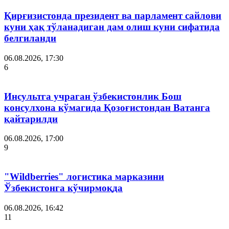
Қирғизистонда президент ва парламент сайлови
куни ҳақ тўланадиган дам олиш куни сифатида
белгиланди
06.08.2026, 17:30
6
Инсультга учраган ўзбекистонлик Бош
консулхона кўмагида Қозоғистондан Ватанга
қайтарилди
06.08.2026, 17:00
9
"Wildberries" логистика марказини
Ўзбекистонга кўчирмоқда
06.08.2026, 16:42
11