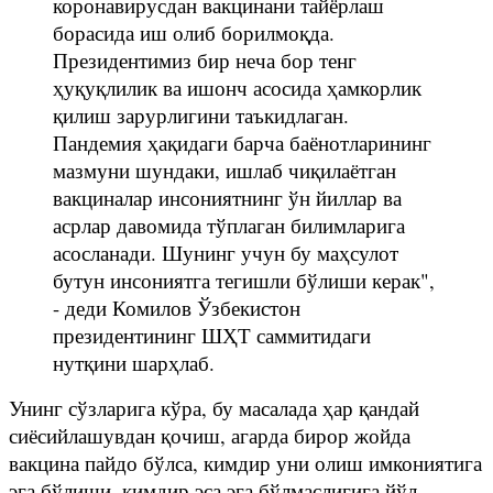
коронавирусдан вакцинани тайёрлаш
борасида иш олиб борилмоқда.
Президентимиз бир неча бор тенг
ҳуқуқлилик ва ишонч асосида ҳамкорлик
қилиш зарурлигини таъкидлаган.
Пандемия ҳақидаги барча баёнотларининг
мазмуни шундаки, ишлаб чиқилаётган
вакциналар инсониятнинг ўн йиллар ва
асрлар давомида тўплаган билимларига
асосланади. Шунинг учун бу маҳсулот
бутун инсониятга тегишли бўлиши керак",
- деди Комилов Ўзбекистон
президентининг ШҲТ саммитидаги
нутқини шарҳлаб.
Унинг сўзларига кўра, бу масалада ҳар қандай
сиёсийлашувдан қочиш, агарда бирор жойда
вакцина пайдо бўлса, кимдир уни олиш имкониятига
эга бўлиши, кимдир эса эга бўлмаслигига йўл