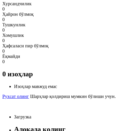
Хурсандчилик
0
Ҳайрон бўлмоқ
0
Тушкунлик
0
Хомушлик
0
Ҳафсаласи пир бўлмоқ
0
Ёқмайди
0
0
изоҳлар
Изоҳлар мавжуд емас
Рухсат олинг
Шарҳлар қолдириш мумкин бўлиши учун.
Загрузка
Алоқада қолинг