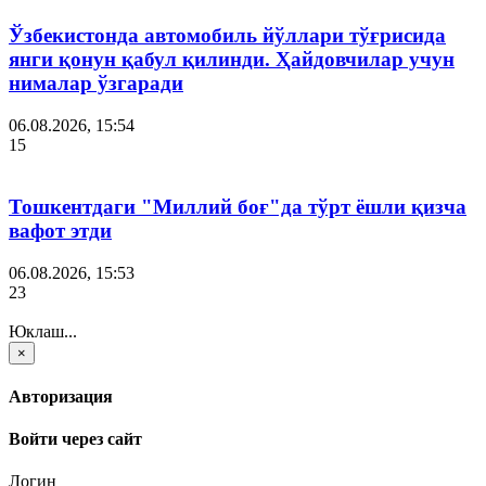
Ўзбекистонда автомобиль йўллари тўғрисида
янги қонун қабул қилинди. Ҳайдовчилар учун
нималар ўзгаради
06.08.2026, 15:54
15
Тошкентдаги "Миллий боғ"да тўрт ёшли қизча
вафот этди
06.08.2026, 15:53
23
Юклаш...
×
Авторизация
Войти через сайт
Логин