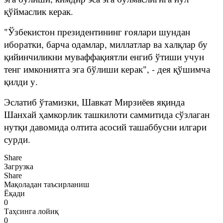
қўймаслик керак.
"Ўзбекистон президентининг ғоялари шундан
иборатки, барча одамлар, миллатлар ва халқлар бу
қийинчиликни муваффақиятли енгиб ўтиши учун
тенг имкониятга эга бўлиши керак", - дея қўшимча
қилди у.
Эслатиб ўтамизки, Шавкат Мирзиёев яқинда
Шанхай ҳамкорлик ташкилоти саммитида сўзлаган
нутқи давомида олтита асосий ташаббусни илгари
сурди.
Share
Загрузка
Share
Мақоладан таъсирланиш
Ёқади
0
Таҳсинга лойиқ
0