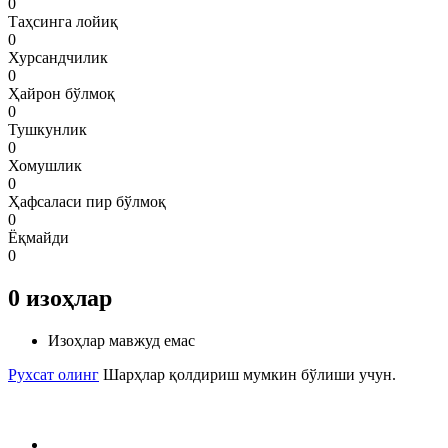
0
Таҳсинга лойиқ
0
Хурсандчилик
0
Ҳайрон бўлмоқ
0
Тушкунлик
0
Хомушлик
0
Ҳафсаласи пир бўлмоқ
0
Ёқмайди
0
0
изоҳлар
Изоҳлар мавжуд емас
Рухсат олинг
Шарҳлар қолдириш мумкин бўлиши учун.