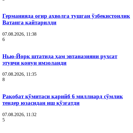
Германияда оғир аҳволга тушган ўзбекистонлик
Ватанга қайтарилди
07.08.2026, 11:38
6
Нью-Йорк штатида ҳам эвтаназияни рухсат
этувчи қонун имзоланди
07.08.2026, 11:35
8
Рақобат қўмитаси қарийб 6 миллиард сўмлик
тендер юзасидан иш қўзғатди
07.08.2026, 11:32
5