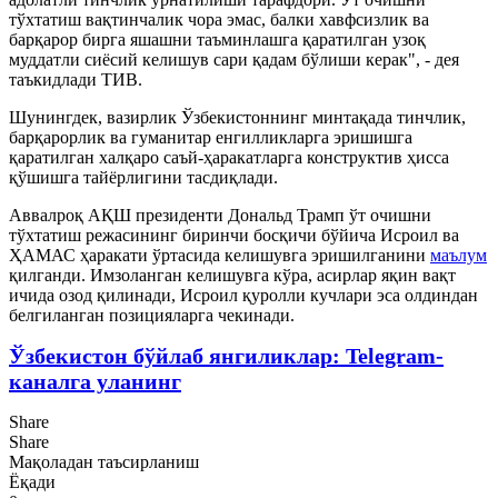
тўхтатиш вақтинчалик чора эмас, балки хавфсизлик ва
барқарор бирга яшашни таъминлашга қаратилган узоқ
муддатли сиёсий келишув сари қадам бўлиши керак", - дея
таъкидлади ТИВ.
Шунингдек, вазирлик Ўзбекистоннинг минтақада тинчлик,
барқарорлик ва гуманитар енгилликларга эришишга
қаратилган халқаро саъй-ҳаракатларга конструктив ҳисса
қўшишга тайёрлигини тасдиқлади.
Аввалроқ АҚШ президенти Дональд Трамп ўт очишни
тўхтатиш режасининг биринчи босқичи бўйича Исроил ва
ҲАМАС ҳаракати ўртасида келишувга эришилганини
маълум
қилганди. Имзоланган келишувга кўра, асирлар яқин вақт
ичида озод қилинади, Исроил қуролли кучлари эса олдиндан
белгиланган позицияларга чекинади.
Ўзбекистон бўйлаб янгиликлар: Telegram-
каналга уланинг
Share
Share
Мақоладан таъсирланиш
Ёқади