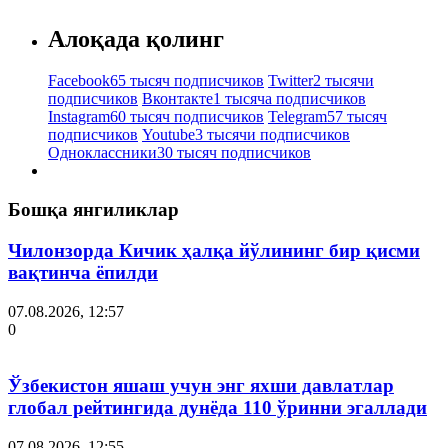
Алоқада қолинг
Facebook
65 тысяч подписчиков
Twitter
2 тысячи
подписчиков
Вконтакте
1 тысяча подписчиков
Instagram
60 тысяч подписчиков
Telegram
57 тысяч
подписчиков
Youtube
3 тысячи подписчиков
Одноклассники
30 тысяч подписчиков
Бошқа янгиликлар
Чилонзорда Кичик ҳалқа йўлининг бир қисми
вақтинча ёпилди
07.08.2026, 12:57
0
Ўзбекистон яшаш учун энг яхши давлатлар
глобал рейтингида дунёда 110 ўринни эгаллади
07.08.2026, 12:55