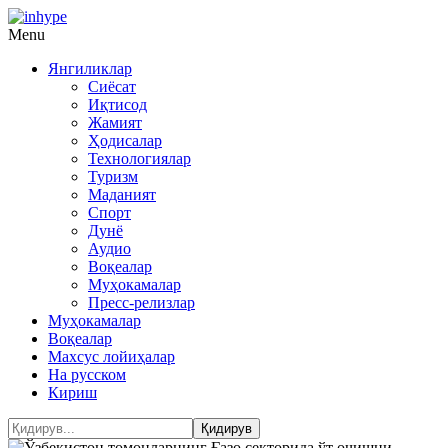
Menu
Янгиликлар
Сиёсат
Иқтисод
Жамият
Ҳодисалар
Технологиялар
Туризм
Маданият
Спорт
Дунё
Аудио
Воқеалар
Муҳокамалар
Пресс-релизлар
Муҳокамалар
Воқеалар
Махсус лойиҳалар
На русском
Кириш