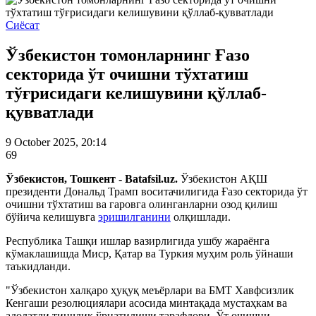
Сиёсат
Ўзбекистон томонларнинг Ғазо
секторида ўт очишни тўхтатиш
тўғрисидаги келишувини қўллаб-
қувватлади
9 October 2025, 20:14
69
Ўзбекистон, Тошкент - Batafsil.uz.
Ўзбекистон АҚШ
президенти Дональд Трамп воситачилигида Ғазо секторида ўт
очишни тўхтатиш ва гаровга олинганларни озод қилиш
бўйича келишувга
эришилганини
олқишлади.
Республика Ташқи ишлар вазирлигида ушбу жараёнга
кўмаклашишда Миср, Қатар ва Туркия муҳим роль ўйнаши
таъкидланди.
"Ўзбекистон халқаро ҳуқуқ меъёрлари ва БМТ Хавфсизлик
Кенгаши резолюциялари асосида минтақада мустаҳкам ва
адолатли тинчлик ўрнатилиши тарафдори. Ўт очишни