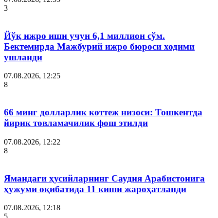
3
Йўқ ижро иши учун 6,1 миллион сўм.
Бектемирда Мажбурий ижро бюроси ходими
ушланди
07.08.2026, 12:25
8
66 минг долларлик коттеж низоси: Тошкентда
йирик товламачилик фош этилди
07.08.2026, 12:22
8
Ямандаги ҳусийларнинг Саудия Арабистонига
ҳужуми оқибатида 11 киши жароҳатланди
07.08.2026, 12:18
5