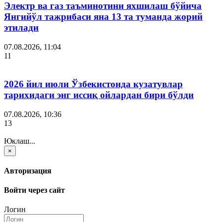
Электр ва газ таъминотини яхшилаш бўйича
Янгийўл тажрибаси яна 13 та туманда жорий
этилади
07.08.2026, 11:04
11
2026 йил июли Ўзбекистонда кузатувлар
тарихидаги энг иссиқ ойлардан бири бўлди
07.08.2026, 10:36
13
Юклаш...
×
Авторизация
Войти через сайт
Логин