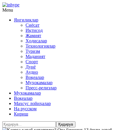
Menu
Янгиликлар
Сиёсат
Иқтисод
Жамият
Ҳодисалар
Технологиялар
Туризм
Маданият
Спорт
Дунё
Аудио
Воқеалар
Муҳокамалар
Пресс-релизлар
Муҳокамалар
Воқеалар
Махсус лойиҳалар
На русском
Кириш