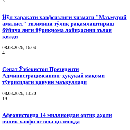
3
Йўл ҳаракати хавфсизлиги хизмати "Маъмурий
амалиёт" тизимини тўлиқ рақамлаштириш
бўйича янги йўриқнома лойиҳасини эълон
қилди
08.08.2026, 16:04
4
Сенат Ўзбекистон Президенти
Администрациясининг ҳуқуқий мақоми
тўғрисидаги қонунн маъқуллади
08.08.2026, 13:20
19
Афғонистонда 14 миллиондан ортиқ аҳоли
очлик хавфи остида қолмоқда