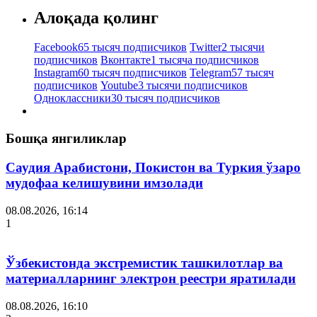
Алоқада қолинг
Facebook
65 тысяч подписчиков
Twitter
2 тысячи
подписчиков
Вконтакте
1 тысяча подписчиков
Instagram
60 тысяч подписчиков
Telegram
57 тысяч
подписчиков
Youtube
3 тысячи подписчиков
Одноклассники
30 тысяч подписчиков
Бошқа янгиликлар
Саудия Арабистони, Покистон ва Туркия ўзаро
мудофаа келишувини имзолади
08.08.2026, 16:14
1
Ўзбекистонда экстремистик ташкилотлар ва
материалларнинг электрон реестри яратилади
08.08.2026, 16:10