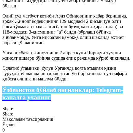
эркакнинг таҳдид қилгани учун аборт қилишга мажбур
бўлган.
Олий суд матбуот котиби Азиз Обидовнинг хабар беришича,
эркак Жиноят кодексининг 129-моддаси 2-қисми (ўн олти
ёшга тўлмаган шахсга нисбатан бузуқ хатти-ҳаракатлар) ва
118-моддаси 3-қисмининг "а" банди (зўрлаш) бўйича
айбланмоқда. Унга нисбатан қамоққа олиш шаклида эҳтиёт
чораси қўлланилган.
Унга нисбатан жиноят иши 7 апрел куни Чироқчи тумани
жиноят ишлари бўйича судида ёпиқ режимда кўриб чиқилади.
Эслатиб ўтамизки, бугун Урганчда вояга этмаган қизни
гуруҳли зўрлашда иштирок этган ўн бир кишидан уч нафари
ҳибсга олингани маълум бўлди.
Ўзбекистон бўйлаб янгиликлар:
Telegram-
каналга уланинг
Share
Share
Мақоладан таъсирланиш
Ёқади
0