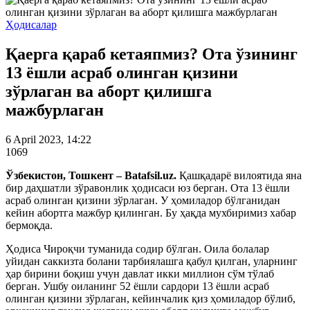
Ҳодисалар
Қаерга қараб кетаяпмиз? Ота ўзининг
13 ёшли асраб олинган қизини
зўрлаган ва аборт қилишга
мажбурлаган
6 April 2023, 14:22
1069
Ўзбекистон, Тошкент – Batafsil.uz.
Қашқадарё вилоятида яна
бир даҳшатли зўравонлик ҳодисаси юз берган. Ота 13 ёшли
асраб олинган қизини зўрлаган. У ҳомиладор бўлганидан
кейин абортга мажбур қилинган. Бу ҳақда мухбиримиз хабар
бермоқда.
Ҳодиса Чироқчи туманида содир бўлган. Оила болалар
уйидан саккизта болани тарбиялашга қабул қилган, уларнинг
ҳар бирини боқиш учун давлат икки миллион сўм тўлаб
берган. Ушбу оиланинг 52 ёшли сардори 13 ёшли асраб
олинган қизини зўрлаган, кейинчалик қиз ҳомиладор бўлиб,