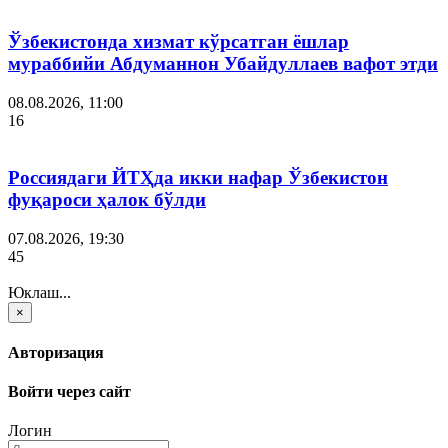
Ўзбекистонда хизмат кўрсатган ёшлар
мураббийи Абдуманнон Убайдуллаев вафот этди
08.08.2026, 11:00
16
Россиядаги ЙТҲда икки нафар Ўзбекистон
фуқароси ҳалок бўлди
07.08.2026, 19:30
45
Юклаш...
×
Авторизация
Войти через сайт
Логин