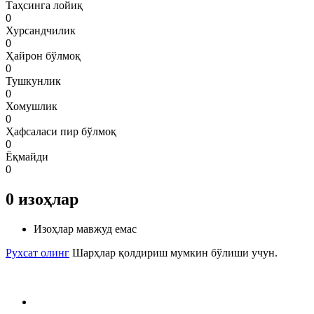
Таҳсинга лойиқ
0
Хурсандчилик
0
Ҳайрон бўлмоқ
0
Тушкунлик
0
Хомушлик
0
Ҳафсаласи пир бўлмоқ
0
Ёқмайди
0
0
изоҳлар
Изоҳлар мавжуд емас
Рухсат олинг
Шарҳлар қолдириш мумкин бўлиши учун.