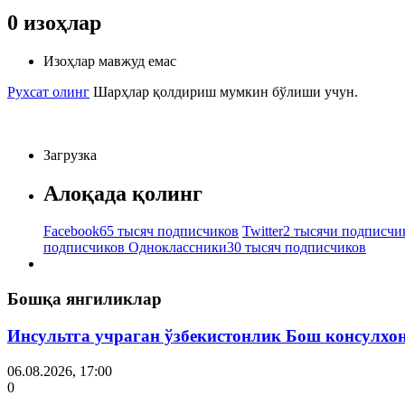
0
изоҳлар
Изоҳлар мавжуд емас
Рухсат олинг
Шарҳлар қолдириш мумкин бўлиши учун.
Загрузка
Алоқада қолинг
Facebook
65 тысяч подписчиков
Twitter
2 тысячи подписчи
подписчиков
Одноклассники
30 тысяч подписчиков
Бошқа янгиликлар
Инсультга учраган ўзбекистонлик Бош консулхо
06.08.2026, 17:00
0