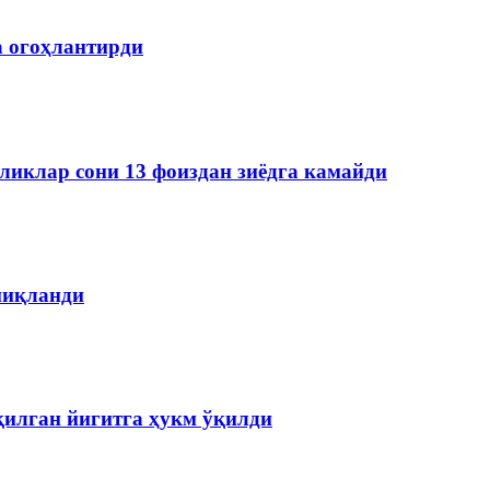
а огоҳлантирди
ликлар сони 13 фоиздан зиёдга камайди
ниқланди
қилган йигитга ҳукм ўқилди