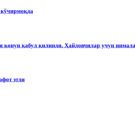
а кўчирмоқда
и қонун қабул қилинди. Ҳайдовчилар учун нимала
афот этди