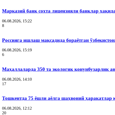
Марказий банк сохта лицензияли банклар ҳақид
06.08.2026, 15:22
8
Россияга ишлаш мақсадида бораётган ўзбекистон
06.08.2026, 15:19
6
Маҳаллаларда 350 та экологик қонунбузарлик а
06.08.2026, 14:10
17
Тошкентда 75 ёшли аёлга шаҳвоний ҳаракатлар 
06.08.2026, 12:12
20