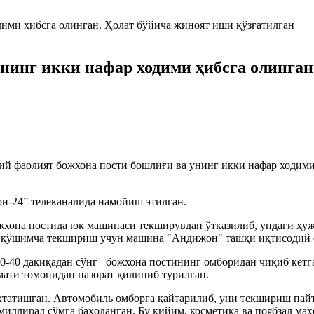
нинг икки нафар ходими ҳибсга олинган
й фаолият божхона пости бошлиғи ва унинг икки нафар ходими 
он-24” телеканалида намойиш этилган.
она постида юк машинаси текширувдан ўтказилиб, ундаги ҳужжа
а қўшимча текшириш учун машина "Андижон" ташқи иқтисодий 
0-40 дақиқадан сўнг божхона постининг омборидан чиқиб кетга
мати томонидан назорат қилиниб турилган.
татишган. Автомобиль омборга қайтарилиб, уни текшириш пайт
иллирад сўмга баҳоланган. Бу кийим, косметика ва поябзал маҳ