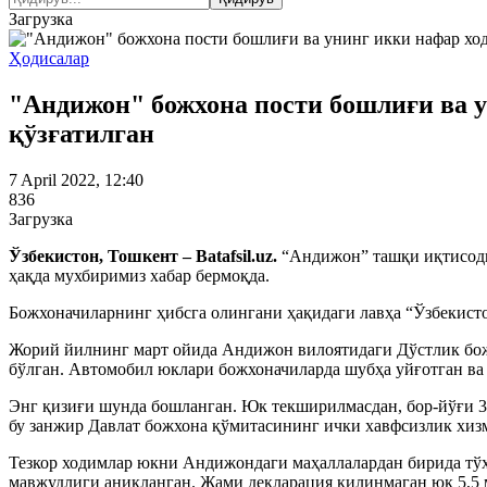
Загрузка
Ҳодисалар
"Андижон" божхона пости бошлиғи ва у
қўзғатилган
7 April 2022, 12:40
836
Загрузка
Ўзбекистон, Тошкент – Batafsil.uz.
“Андижон” ташқи иқтисоди
ҳақда мухбиримиз хабар бермоқда.
Божхоначиларнинг ҳибсга олингани ҳақидаги лавҳа “Ўзбекист
Жорий йилнинг март ойида Андижон вилоятидаги Дўстлик божх
бўлган. Автомобил юклари божхоначиларда шубҳа уйғотган в
Энг қизиғи шунда бошланган. Юк текширилмасдан, бор-йўғи 3
бу занжир Давлат божхона қўмитасининг ички хавфсизлик хиз
Тезкор ходимлар юкни Андижондаги маҳаллалардан бирида тўх
мавжудлиги аниқланган. Жами декларация қилинмаган юк 5,5 м