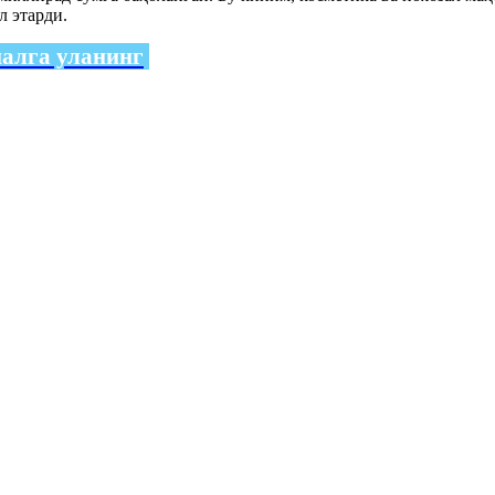
л этарди.
налга уланинг