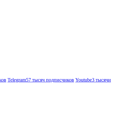
ков
Telegram
57 тысяч подписчиков
Youtube
3 тысячи