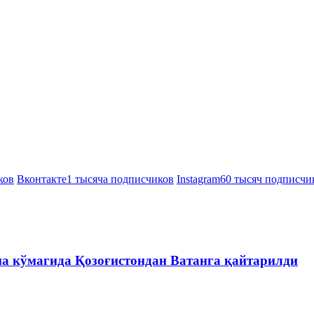
ков
Вконтакте
1 тысяча подписчиков
Instagram
60 тысяч подписчи
на кўмагида Қозоғистондан Ватанга қайтарилди