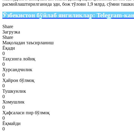
расмийлаштирилганида эди, бож тўлови 1,9 млрд. сўмни ташки
Ўзбекистон бўйлаб янгиликлар:
Telegram-ка
Share
Загрузка
Share
Мақоладан таъсирланиш
Ёқади
0
Таҳсинга лойиқ
0
Хурсандчилик
0
Ҳайрон бўлмоқ
0
Тушкунлик
0
Хомушлик
0
Ҳафсаласи пир бўлмоқ
0
Ёқмайди
0