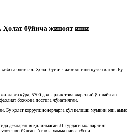
. Ҳолат бўйича жиноят иши
ҳибсга олинган. Ҳолат бўйича жиноят иши қўзғатилган. Бу
тларга кўра, 5700 долларлик товарлар олиб ўтилаётган
фаолият божхона постига жўнатилган.
н. Бу ҳолат коррупционерларга қўл келиши мумкин эди, аммо
ида декларация қилинмаган 31 турдаги молларнинг
сулотлари бўлган. Агарда ҳамма нарса тўғри