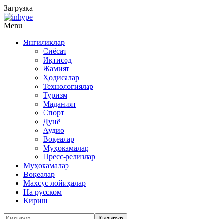
Загрузка
Menu
Янгиликлар
Сиёсат
Иқтисод
Жамият
Ҳодисалар
Технологиялар
Туризм
Маданият
Спорт
Дунё
Аудио
Воқеалар
Муҳокамалар
Пресс-релизлар
Муҳокамалар
Воқеалар
Махсус лойиҳалар
На русском
Кириш