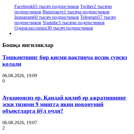
Facebook
65 тысяч подписчиков
Twitter
2 тысячи
подписчиков
Вконтакте
1 тысяча подписчиков
Instagram
60 тысяч подписчиков
Telegram
57 тысяч
подписчиков
Youtube
3 тысячи подписчиков
Одноклассники
30 тысяч подписчиков
Бошқа янгиликлар
Тошкентнинг бир қисми вақтинча иссиқ сувсиз
қолади
06.08.2026, 19:09
0
Аукционсиз ер. Қандай қилиб ер ажратишнинг
эски тизими 9 мингга яқин ноқонуний
объектларга йўл очди?
06.08.2026, 19:07
2