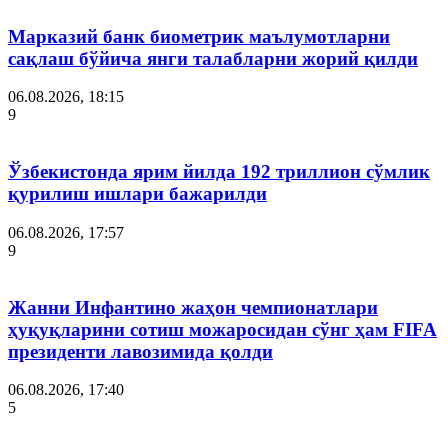
Марказий банк биометрик маълумотларни
сақлаш бўйича янги талабларни жорий қилди
06.08.2026, 18:15
9
Ўзбекистонда ярим йилда 192 триллион сўмлик
қурилиш ишлари бажарилди
06.08.2026, 17:57
9
Жанни Инфантино жаҳон чемпионатлари
ҳуқуқларини сотиш можаросидан сўнг ҳам FIFA
президенти лавозимида қолди
06.08.2026, 17:40
5