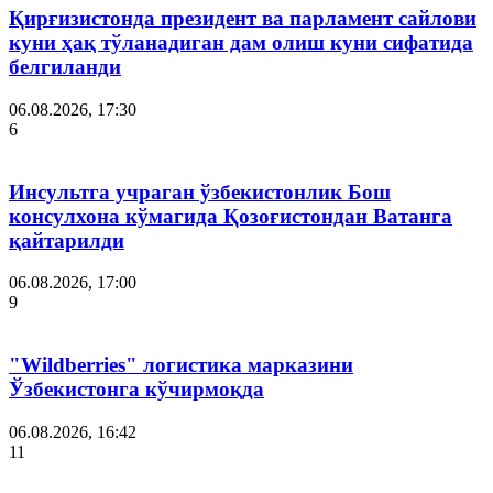
Қирғизистонда президент ва парламент сайлови
куни ҳақ тўланадиган дам олиш куни сифатида
белгиланди
06.08.2026, 17:30
6
Инсультга учраган ўзбекистонлик Бош
консулхона кўмагида Қозоғистондан Ватанга
қайтарилди
06.08.2026, 17:00
9
"Wildberries" логистика марказини
Ўзбекистонга кўчирмоқда
06.08.2026, 16:42
11