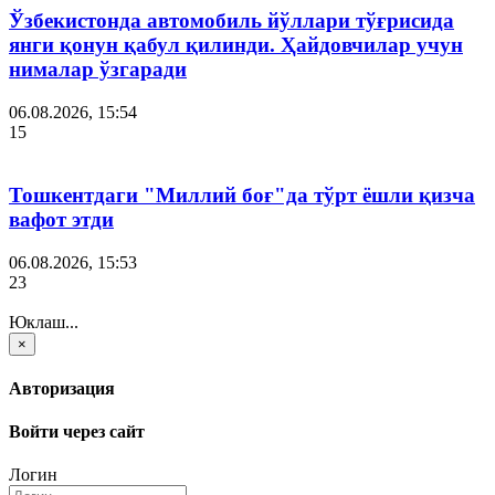
Ўзбекистонда автомобиль йўллари тўғрисида
янги қонун қабул қилинди. Ҳайдовчилар учун
нималар ўзгаради
06.08.2026, 15:54
15
Тошкентдаги "Миллий боғ"да тўрт ёшли қизча
вафот этди
06.08.2026, 15:53
23
Юклаш...
×
Авторизация
Войти через сайт
Логин