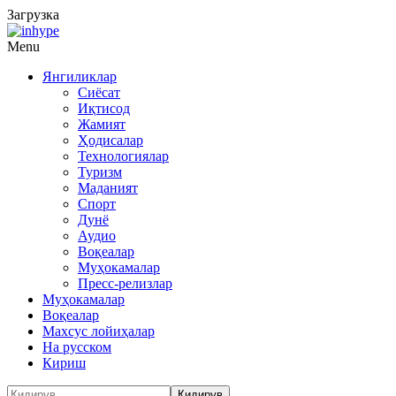
Загрузка
Menu
Янгиликлар
Сиёсат
Иқтисод
Жамият
Ҳодисалар
Технологиялар
Туризм
Маданият
Спорт
Дунё
Аудио
Воқеалар
Муҳокамалар
Пресс-релизлар
Муҳокамалар
Воқеалар
Махсус лойиҳалар
На русском
Кириш