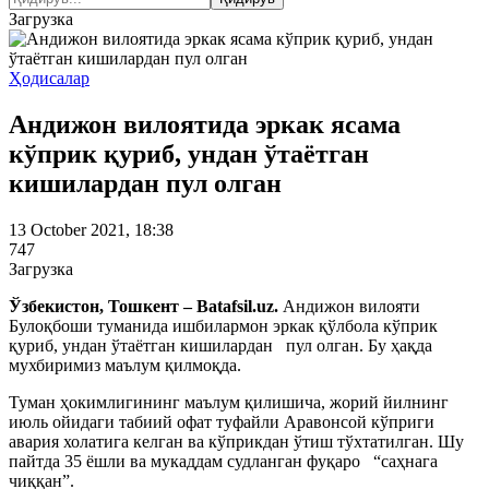
Загрузка
Ҳодисалар
Андижон вилоятида эркак ясама
кўприк қуриб, ундан ўтаётган
кишилардан пул олган
13 October 2021, 18:38
747
Загрузка
Ўзбекистон, Тошкент – Batafsil.uz.
Андижон вилояти
Булоқбоши туманида ишбилармон эркак қўлбола кўприк
қуриб, ундан ўтаётган кишилардан пул олган. Бу ҳақда
мухбиримиз маълум қилмоқда.
Туман ҳокимлигининг маълум қилишича, жорий йилнинг
июль ойидаги табиий офат туфайли Аравонсой кўприги
авария холатига келган ва кўприкдан ўтиш тўхтатилган. Шу
пайтда 35 ёшли ва мукаддам судланган фуқаро “саҳнага
чиққан”.