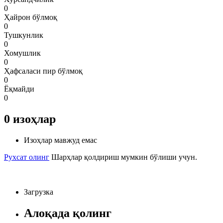
0
Ҳайрон бўлмоқ
0
Тушкунлик
0
Хомушлик
0
Ҳафсаласи пир бўлмоқ
0
Ёқмайди
0
0
изоҳлар
Изоҳлар мавжуд емас
Рухсат олинг
Шарҳлар қолдириш мумкин бўлиши учун.
Загрузка
Алоқада қолинг