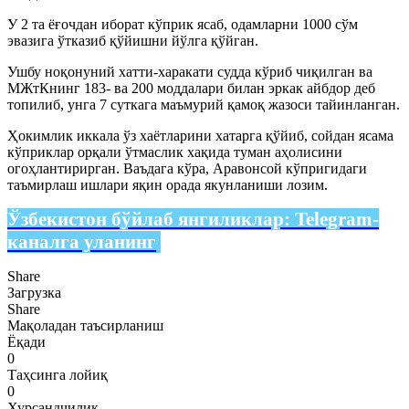
У 2 та ёғочдан иборат кўприк ясаб, одамларни 1000 сўм
эвазига ўтказиб қўйишни йўлга қўйган.
Ушбу ноқонуний хатти-харакати судда кўриб чиқилган ва
МЖтКнинг 183- ва 200 моддалари билан эркак айбдор деб
топилиб, унга 7 суткага маъмурий қамоқ жазоси тайинланган.
Ҳокимлик иккала ўз хаётларини хатарга қўйиб, сойдан ясама
кўприклар орқали ўтмаслик хақида туман аҳолисини
огоҳлантирирган. Ваъдага кўра, Аравонсой кўпригидаги
таъмирлаш ишлари яқин орада якунланиши лозим.
Ўзбекистон бўйлаб янгиликлар:
Telegram-
каналга уланинг
Share
Загрузка
Share
Мақоладан таъсирланиш
Ёқади
0
Таҳсинга лойиқ
0
Хурсандчилик