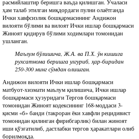
расмийлаштир беришга ваъда қилишган. Учаласи
ҳам талаб этилган миқдордаги пулни олаётганда
Ички хавфсизлик бошқармасининг Андижон
вилояти бўлими ва вилоят Ички ишлар бошқармаси
Жиноят қидирув бўлими ходимлари томонидан
ушланган.
Маълум бўлишича, Ж.А. ва П.Х. ўн кишига
рухсатнома беришга улгуриб, ҳар-биридан
250-300 минг сўмдан олишган.
Андижон вилояти Ички ишлар бошқармаси
матбуот-хизмати маълум қилишича, Ички ишлар
бошқармаси ҳузуридаги Тергов бошқармаси
томонидан Жиноят кодексининг 168-моддаси 3-
қисми «б» банди (такроран ёки хавфли рецидивист
томонидан қилинган фирибгарлик) билан жиноят
иши қўзғатилиб, дастлабки тергов ҳаракатлари олиб
борилмоқда.