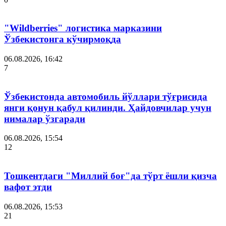
"Wildberries" логистика марказини
Ўзбекистонга кўчирмоқда
06.08.2026, 16:42
7
Ўзбекистонда автомобиль йўллари тўғрисида
янги қонун қабул қилинди. Ҳайдовчилар учун
нималар ўзгаради
06.08.2026, 15:54
12
Тошкентдаги "Миллий боғ"да тўрт ёшли қизча
вафот этди
06.08.2026, 15:53
21