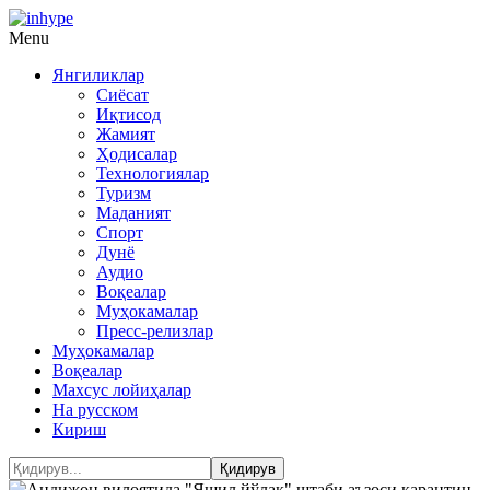
Menu
Янгиликлар
Сиёсат
Иқтисод
Жамият
Ҳодисалар
Технологиялар
Туризм
Маданият
Спорт
Дунё
Аудио
Воқеалар
Муҳокамалар
Пресс-релизлар
Муҳокамалар
Воқеалар
Махсус лойиҳалар
На русском
Кириш