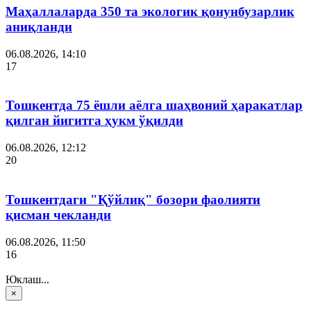
Маҳаллаларда 350 та экологик қонунбузарлик
аниқланди
06.08.2026, 14:10
17
Тошкентда 75 ёшли аёлга шаҳвоний ҳаракатлар
қилган йигитга ҳукм ўқилди
06.08.2026, 12:12
20
Тошкентдаги "Қўйлиқ" бозори фаолияти
қисман чекланди
06.08.2026, 11:50
16
Юклаш...
×