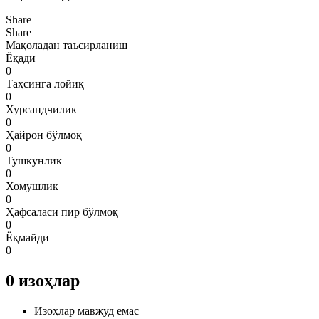
Share
Share
Мақоладан таъсирланиш
Ёқади
0
Таҳсинга лойиқ
0
Хурсандчилик
0
Ҳайрон бўлмоқ
0
Тушкунлик
0
Хомушлик
0
Ҳафсаласи пир бўлмоқ
0
Ёқмайди
0
0
изоҳлар
Изоҳлар мавжуд емас