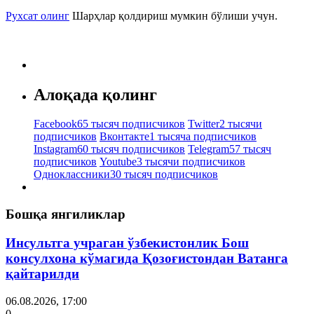
Рухсат олинг
Шарҳлар қолдириш мумкин бўлиши учун.
Алоқада қолинг
Facebook
65 тысяч подписчиков
Twitter
2 тысячи
подписчиков
Вконтакте
1 тысяча подписчиков
Instagram
60 тысяч подписчиков
Telegram
57 тысяч
подписчиков
Youtube
3 тысячи подписчиков
Одноклассники
30 тысяч подписчиков
Бошқа янгиликлар
Инсультга учраган ўзбекистонлик Бош
консулхона кўмагида Қозоғистондан Ватанга
қайтарилди
06.08.2026, 17:00
0