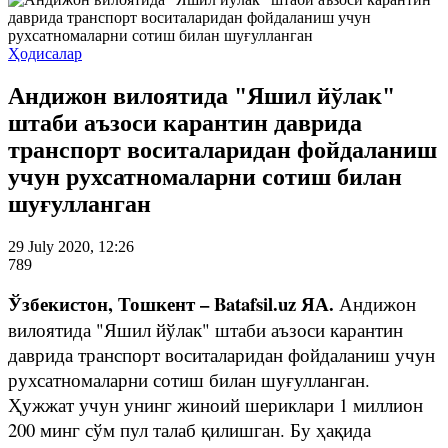
Ҳодисалар
Андижон вилоятида "Яшил йўлак"
штаби аъзоси карантин даврида
транспорт воситаларидан фойдаланиш
учун рухсатномаларни сотиш билан
шуғулланган
29 July 2020, 12:26
789
Ўзбекистон, Тошкент – Batafsil.uz ЯА.
Андижон
вилоятида "Яшил йўлак" штаби аъзоси карантин
даврида транспорт воситаларидан фойдаланиш учун
рухсатномаларни сотиш билан шуғулланган.
Ҳужжат учун унинг жиноий шериклари 1 миллион
200 минг сўм пул талаб қилишган. Бу ҳақида