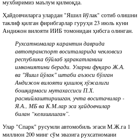
мухбиримиз маълум қилмоқда.
Ҳайдовчиларга улардан "Яшил йўлак" сотиб олишни
таклиф қилган фирибгарлар гуруҳи 23 июль куни
Андижон вилояти ИИБ томонидан ҳибсга олинган.
Рухсатномалар карантин даврида
автотранспорт воситаларида чекловсиз
республика бўйлаб ҳаракатланиш
имкониятини беради. Уларни фуқаро Ж.А.
ва "Яшил йўлак" штаби аъзоси бўлган
Андижон вилояти қишлоқ хўжалиги
бошқармаси мутахассиси П.Х.
расмийлаштиришган, учта воситачилар -
Я.А., МБ ва К.М.лар эса ҳайдовчилар
билан “келишишган”.
Улар "Спарк" русумли автомобиль эгаси М.Ж.га 1
миллион 200 минг сўм эвазига рухсатномани