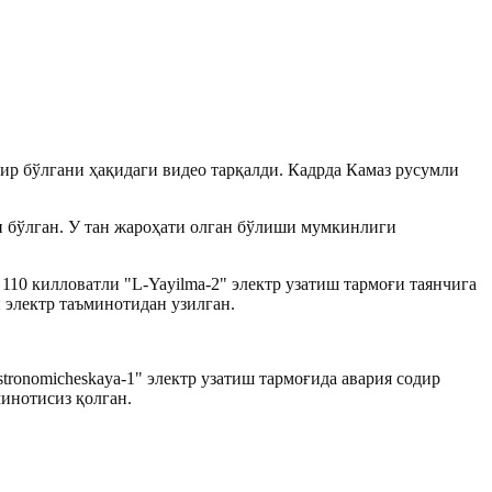
р бўлгани ҳақидаги видео тарқалди. Кадрда Камаз русумли
и бўлган. У тан жароҳати олган бўлиши мумкинлиги
10 килловатли "L-Yayilma-2" электр узатиш тармоғи таянчига
 электр таъминотидан узилган.
tronomicheskaya-1" электр узатиш тармоғида авария содир
минотисиз қолган.