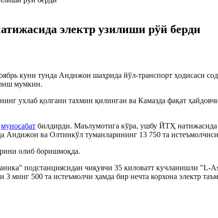
тижасида электр узилиши рўй берди
ябрь куни тунда Андижон шаҳрида йўл-транспорт ҳодисаси соди
ўриш мумкин.
ининг ухлаб қолгани тахмин қилинган ва Камазда фақат ҳайдовч
й
муносабат
билдирди. Маълумотига кўра, ушбу ЙТҲ натижасида 1
да Андижон ва Олтинкўл туманларининг 13 750 та истеъмолчиси
арини олиб боришмоқда.
таника" подстанциясидан чиқувчи 35 киловатт кучланишли "L-As
 3 минг 500 та истеъмолчи ҳамда бир нечта корхона электр таъ