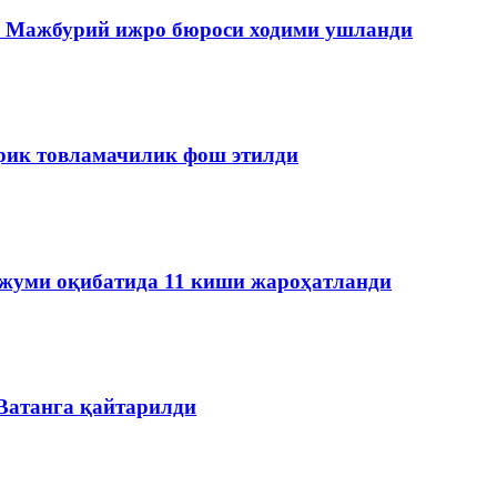
да Мажбурий ижро бюроси ходими ушланди
ирик товламачилик фош этилди
ужуми оқибатида 11 киши жароҳатланди
 Ватанга қайтарилди