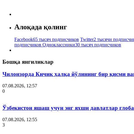
Алоқада қолинг
Facebook
65 тысяч подписчиков
Twitter
2 тысячи подписчи
подписчиков
Одноклассники
30 тысяч подписчиков
Бошқа янгиликлар
Чилонзорда Кичик ҳалқа йўлининг бир қисми ва
07.08.2026, 12:57
0
Ўзбекистон яшаш учун энг яхши давлатлар глоба
07.08.2026, 12:55
3