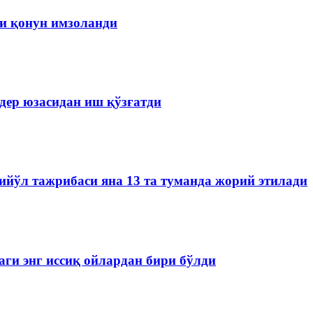
чи қонун имзоланди
дер юзасидан иш қўзғатди
йўл тажрибаси яна 13 та туманда жорий этилади
аги энг иссиқ ойлардан бири бўлди