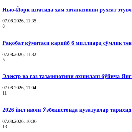
Нью-Йорк штатида ҳам эвтаназияни рухсат этув
07.08.2026, 11:35
8
Рақобат қўмитаси қарийб 6 миллиард сўмлик тен
07.08.2026, 11:32
5
Электр ва газ таъминотини яхшилаш бўйича Янги
07.08.2026, 11:04
11
2026 йил июли Ўзбекистонда кузатувлар тарихид
07.08.2026, 10:36
13