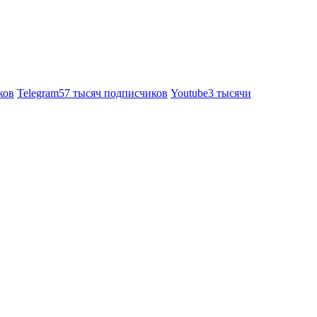
ков
Telegram
57 тысяч подписчиков
Youtube
3 тысячи