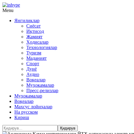
Menu
Янгиликлар
Сиёсат
Иқтисод
Жамият
Ҳодисалар
Технологиялар
Туризм
Маданият
Спорт
Дунё
Аудио
Воқеалар
Муҳокамалар
Пресс-релизлар
Муҳокамалар
Воқеалар
Махсус лойиҳалар
На русском
Кириш