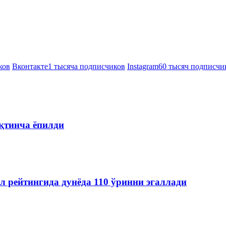
ков
Вконтакте
1 тысяча подписчиков
Instagram
60 тысяч подписчи
қтинча ёпилди
л рейтингида дунёда 110 ўринни эгаллади