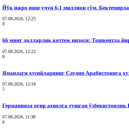
Йўқ ижро иши учун 6,1 миллион сўм. Бектемир
07.08.2026, 12:25
8
66 минг долларлик коттеж низоси: Тошкентда й
07.08.2026, 12:22
8
Ямандаги ҳусийларнинг Саудия Арабистонига ҳ
07.08.2026, 12:18
5
Германияда оғир аҳволга тушган ўзбекистонлик
07.08.2026, 11:38
6