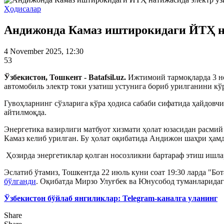
Ҳодисалар
Андижонда Камаз иштирокидаги ЙТҲ на
4 November 2025, 12:30
53
Ўзбекистон, Тошкент - Batafsil.uz.
Ижтимоий тармоқларда 3 но
автомобиль электр токи узатиш устунига бориб урилганини к
Гувоҳларнинг сўзларига кўра ҳодиса сабаби сифатида ҳайдовч
айтилмоқда.
Энергетика вазирлиги матбуот хизмати ҳолат юзасидан расми
Камаз келиб урилган. Бу ҳолат оқибатида Андижон шаҳри ҳам
Ҳозирда энергетиклар қолган носозликни бартараф этиш ишл
Эслатиб ўтамиз, Тошкентда 22 июль куни соат 19:30 ларда "Бо
бўлганди
. Оқибатда Мирзо Улуғбек ва Юнусобод туманларидаги
Ўзбекистон бўйлаб янгиликлар: Telegram-каналга уланинг
Share