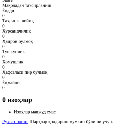
Share
Мақоладан таъсирланиш
Ёқади
0
Таҳсинга лойиқ
0
Хурсандчилик
0
Ҳайрон бўлмоқ
0
Тушкунлик
0
Хомушлик
0
Ҳафсаласи пир бўлмоқ
0
Ёқмайди
0
0
изоҳлар
Изоҳлар мавжуд емас
Рухсат олинг
Шарҳлар қолдириш мумкин бўлиши учун.