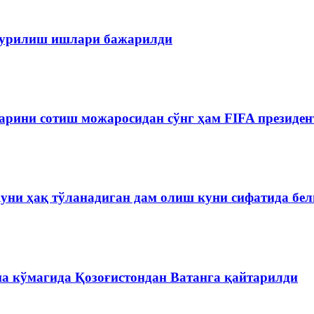
 қурилиш ишлари бажарилди
рини сотиш можаросидан сўнг ҳам FIFA президен
куни ҳақ тўланадиган дам олиш куни сифатида бе
на кўмагида Қозоғистондан Ватанга қайтарилди