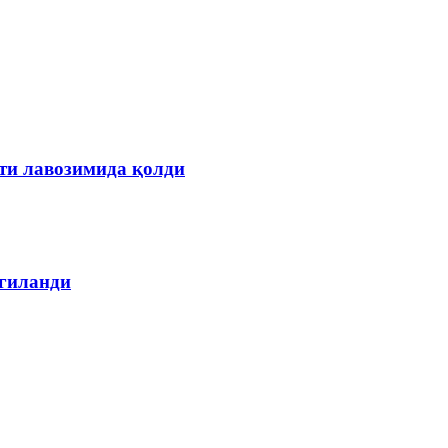
ти лавозимида қолди
лгиланди