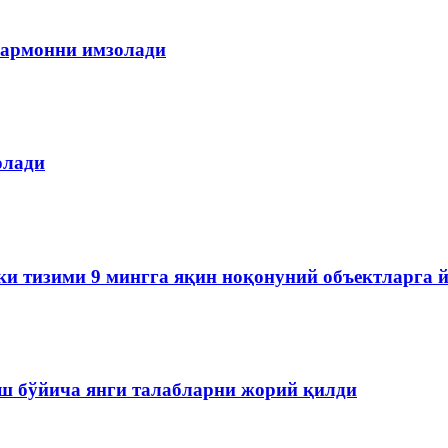
армонни имзолади
олади
ки тизими 9 мингга яқин ноқонуний объектларга 
ш бўйича янги талабларни жорий қилди