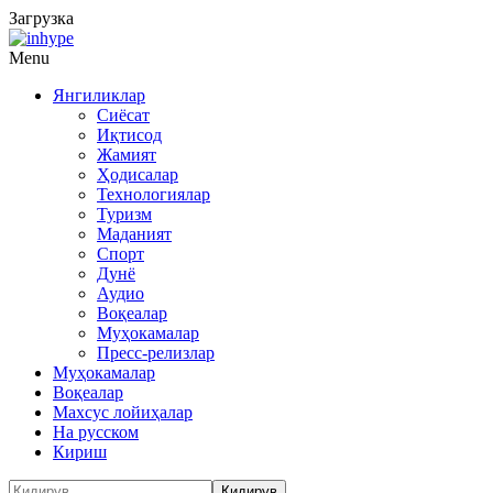
Загрузка
Menu
Янгиликлар
Сиёсат
Иқтисод
Жамият
Ҳодисалар
Технологиялар
Туризм
Маданият
Спорт
Дунё
Аудио
Воқеалар
Муҳокамалар
Пресс-релизлар
Муҳокамалар
Воқеалар
Махсус лойиҳалар
На русском
Кириш