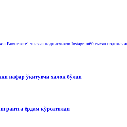
ков
Вконтакте
1 тысяча подписчиков
Instagram
60 тысяч подписчи
кки нафар ўқитувчи ҳалок бўлди
мигрантга ёрдам кўрсатилди