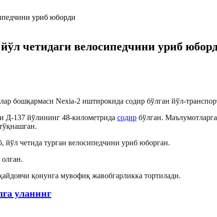
г йўл четидаги велосипедчини уриб юбор
р бошқармаси Nexia-2 иштирокида содир бўлган йўл-транспорт 
ги Д-137 йўлининг 48-километрида
содир
бўлган. Маълумотларга 
 тўқнашган.
 йўл четида турган велосипедчини уриб юборган.
 олган.
ҳайдовчи қонунга мувофиқ жавобгарликка тортилади.
лга уланинг