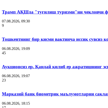
Трамп АҚШда "туғилиш туризми"ни чекловчи ф
07.08.2026, 09:30
9
Тошкентнинг бир қисми вақтинча иссиқ сувсиз қ
06.08.2026, 19:09
45
Аукционсиз ер. Қандай қилиб ер ажратишнинг эс
06.08.2026, 19:07
23
Марказий банк биометрик маълумотларни сақла
06.08.2026, 18:15
17