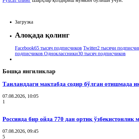
Рухсат олинг
Шарҳлар қолдириш мумкин бўлиши учун.
Загрузка
Алоқада қолинг
Facebook
65 тысяч подписчиков
Twitter
2 тысячи подписчи
подписчиков
Одноклассники
30 тысяч подписчиков
Бошқа янгиликлар
Таиланддаги мактабда содир бўлган отишмада и
07.08.2026, 10:05
1
Россияда бир ойда 770 дан ортиқ ўзбекистонлик 
07.08.2026, 09:45
5