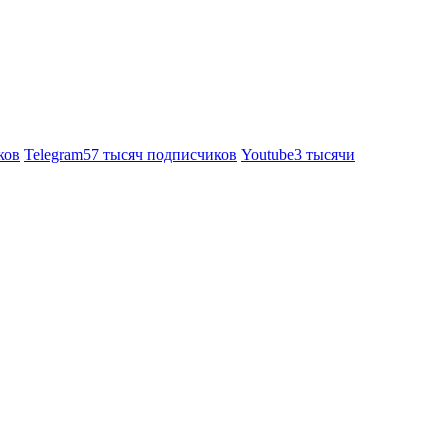
ков
Telegram
57 тысяч подписчиков
Youtube
3 тысячи