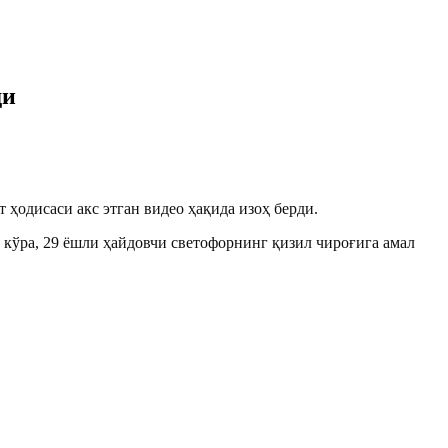
ди
ҳодисаси акс этган видео ҳақида изоҳ берди.
кўра, 29 ёшли ҳайдовчи светофорнинг қизил чироғига амал