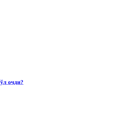
йўл очди?