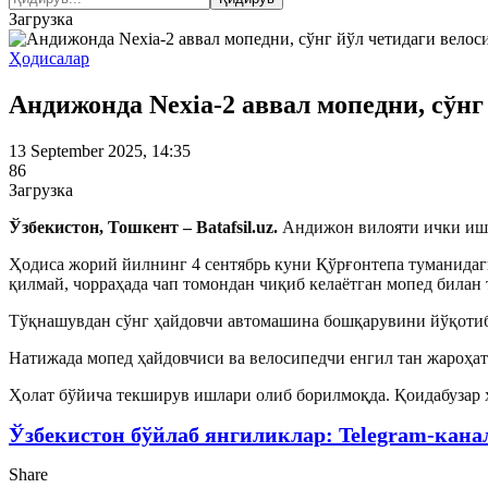
Загрузка
Ҳодисалар
Андижонда Nexia-2 аввал мопедни, сўн
13 September 2025, 14:35
86
Загрузка
Ўзбекистон, Тошкент – Batafsil.uz.
Андижон вилояти ички ишла
Ҳодиса жорий йилнинг 4 сентябрь куни Қўрғонтепа туманида
қилмай, чорраҳада чап томондан чиқиб келаётган мопед билан
Тўқнашувдан
сўнг
ҳайдовчи автомашина бошқарувини йўқотиб,
Натижада мопед ҳайдовчиси ва велосипедчи енгил
тан
жароҳат
Ҳолат бўйича текширув ишлари олиб борилмоқда. Қоидабузар 
Ўзбекистон бўйлаб янгиликлар: Telegram-кана
Share