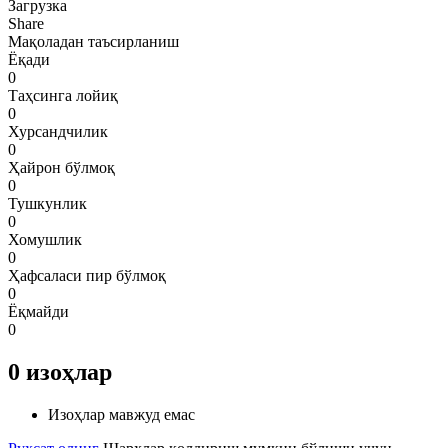
Загрузка
Share
Мақоладан таъсирланиш
Ёқади
0
Таҳсинга лойиқ
0
Хурсандчилик
0
Ҳайрон бўлмоқ
0
Тушкунлик
0
Хомушлик
0
Ҳафсаласи пир бўлмоқ
0
Ёқмайди
0
0
изоҳлар
Изоҳлар мавжуд емас