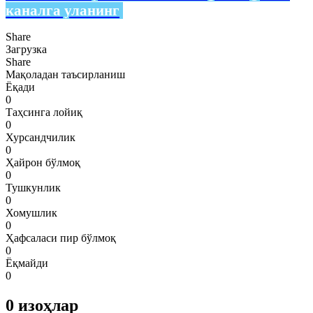
каналга уланинг
Share
Загрузка
Share
Мақоладан таъсирланиш
Ёқади
0
Таҳсинга лойиқ
0
Хурсандчилик
0
Ҳайрон бўлмоқ
0
Тушкунлик
0
Хомушлик
0
Ҳафсаласи пир бўлмоқ
0
Ёқмайди
0
0
изоҳлар