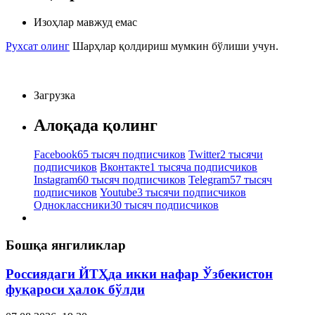
Изоҳлар мавжуд емас
Рухсат олинг
Шарҳлар қолдириш мумкин бўлиши учун.
Загрузка
Алоқада қолинг
Facebook
65 тысяч подписчиков
Twitter
2 тысячи
подписчиков
Вконтакте
1 тысяча подписчиков
Instagram
60 тысяч подписчиков
Telegram
57 тысяч
подписчиков
Youtube
3 тысячи подписчиков
Одноклассники
30 тысяч подписчиков
Бошқа янгиликлар
Россиядаги ЙТҲда икки нафар Ўзбекистон
фуқароси ҳалок бўлди