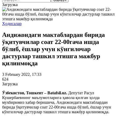
Загрузка
Ҳодисалар
Андижондаги мактаблардан бирида
ўқитувчилар соат 22-00гача ишда
бўлиб, ёшлар учун кўнгилочар
дастурлар ташкил этишга мажбур
қилинмоқда
3 February 2022, 17:33
624
Загрузка
Ўзбекистон, Тошкент – Batafsil.uz.
Депутат Расул
Кушербаевнинг маълумотларига ҳавола қилган ҳолда
мухбиримиз хабар беришича, Андижондаги мактаблардан
бирида ўқитувчилар соат 22-00гача ишда бўлиб, ёшлар учун
кўнгилочар дастурлар ташкил этишга мажбур қилинмоқда.