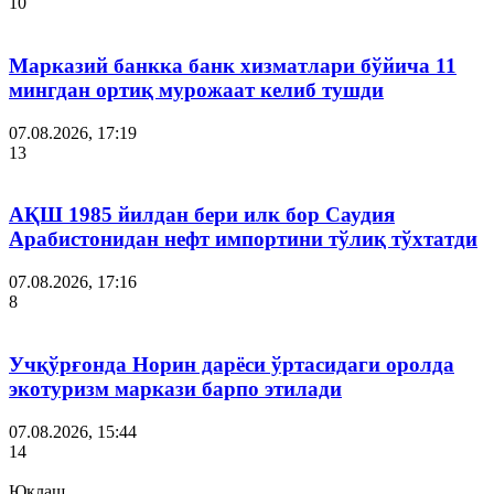
10
Марказий банкка банк хизматлари бўйича 11
мингдан ортиқ мурожаат келиб тушди
07.08.2026, 17:19
13
АҚШ 1985 йилдан бери илк бор Саудия
Арабистонидан нефт импортини тўлиқ тўхтатди
07.08.2026, 17:16
8
Учқўрғонда Норин дарёси ўртасидаги оролда
экотуризм маркази барпо этилади
07.08.2026, 15:44
14
Юклаш...