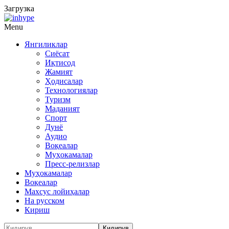
Загрузка
Menu
Янгиликлар
Сиёсат
Иқтисод
Жамият
Ҳодисалар
Технологиялар
Туризм
Маданият
Спорт
Дунё
Аудио
Воқеалар
Муҳокамалар
Пресс-релизлар
Муҳокамалар
Воқеалар
Махсус лойиҳалар
На русском
Кириш