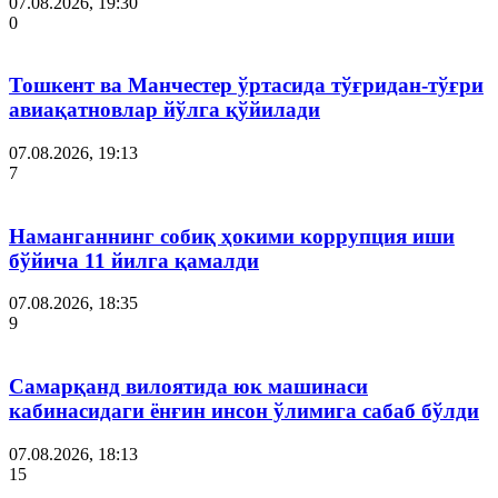
07.08.2026, 19:30
0
Тошкент ва Манчестер ўртасида тўғридан-тўғри
авиақатновлар йўлга қўйилади
07.08.2026, 19:13
7
Наманганнинг собиқ ҳокими коррупция иши
бўйича 11 йилга қамалди
07.08.2026, 18:35
9
Самарқанд вилоятида юк машинаси
кабинасидаги ёнғин инсон ўлимига сабаб бўлди
07.08.2026, 18:13
15