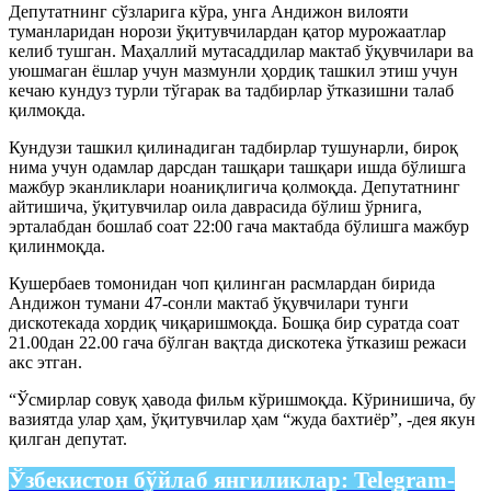
Депутатнинг сўзларига кўра, унга Андижон вилояти
туманларидан норози ўқитувчилардан қатор мурожаатлар
келиб тушган. Маҳаллий мутасаддилар мактаб ўқувчилари ва
уюшмаган ёшлар учун мазмунли ҳордиқ ташкил этиш учун
кечаю кундуз турли тўгарак ва тадбирлар ўтказишни талаб
қилмоқда.
Кундузи ташкил қилинадиган тадбирлар тушунарли, бироқ
нима учун одамлар дарсдан ташқари ташқари ишда бўлишга
мажбур эканликлари ноаниқлигича қолмоқда. Депутатнинг
айтишича, ўқитувчилар оила даврасида бўлиш ўрнига,
эрталабдан бошлаб соат 22:00 гача мактабда бўлишга мажбур
қилинмоқда.
Кушербаев томонидан чоп қилинган расмлардан бирида
Андижон тумани 47-сонли мактаб ўқувчилари тунги
дискотекада хордиқ чиқаришмоқда. Бошқа бир суратда соат
21.00дан 22.00 гача бўлган вақтда дискотека ўтказиш режаси
акс этган.
“Ўсмирлар совуқ ҳавода фильм кўришмоқда. Кўринишича, бу
вазиятда улар ҳам, ўқитувчилар ҳам “жуда бахтиёр”, -дея якун
қилган депутат.
Ўзбекистон бўйлаб янгиликлар:
Telegram-