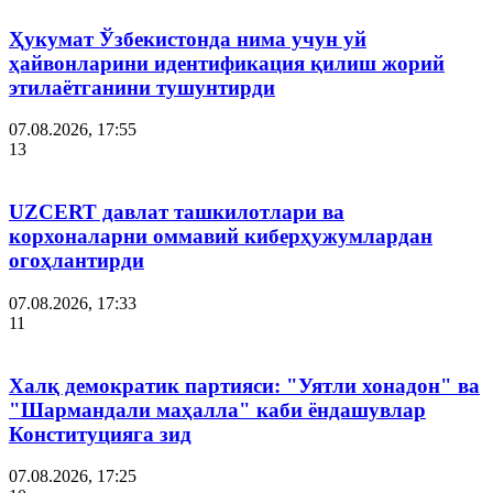
Ҳукумат Ўзбекистонда нима учун уй
ҳайвонларини идентификация қилиш жорий
этилаётганини тушунтирди
07.08.2026, 17:55
13
UZCERT давлат ташкилотлари ва
корхоналарни оммавий киберҳужумлардан
огоҳлантирди
07.08.2026, 17:33
11
Халқ демократик партияси: "Уятли хонадон" ва
"Шармандали маҳалла" каби ёндашувлар
Конституцияга зид
07.08.2026, 17:25