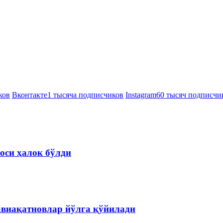
ков
Вконтакте
1 тысяча подписчиков
Instagram
60 тысяч подписчи
оси ҳалок бўлди
авиақатновлар йўлга қўйилади