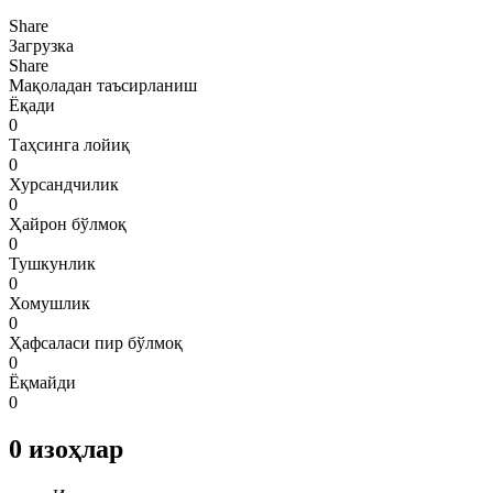
Share
Загрузка
Share
Мақоладан таъсирланиш
Ёқади
0
Таҳсинга лойиқ
0
Хурсандчилик
0
Ҳайрон бўлмоқ
0
Тушкунлик
0
Хомушлик
0
Ҳафсаласи пир бўлмоқ
0
Ёқмайди
0
0
изоҳлар