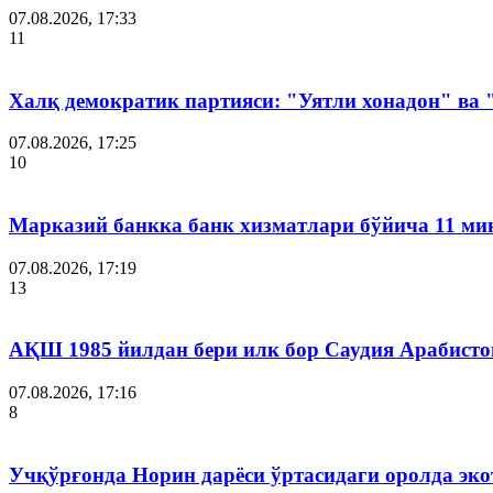
07.08.2026, 17:33
11
Халқ демократик партияси: "Уятли хонадон" ва
07.08.2026, 17:25
10
Марказий банкка банк хизматлари бўйича 11 ми
07.08.2026, 17:19
13
АҚШ 1985 йилдан бери илк бор Саудия Арабисто
07.08.2026, 17:16
8
Учқўрғонда Норин дарёси ўртасидаги оролда эко