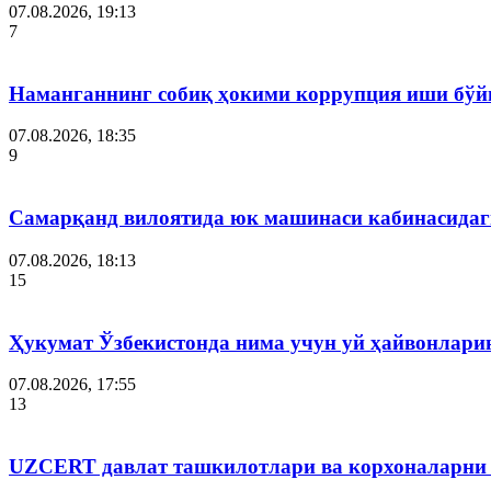
07.08.2026, 19:13
7
Наманганнинг собиқ ҳокими коррупция иши бўй
07.08.2026, 18:35
9
Самарқанд вилоятида юк машинаси кабинасидаги
07.08.2026, 18:13
15
Ҳукумат Ўзбекистонда нима учун уй ҳайвонлар
07.08.2026, 17:55
13
UZCERT давлат ташкилотлари ва корхоналарни