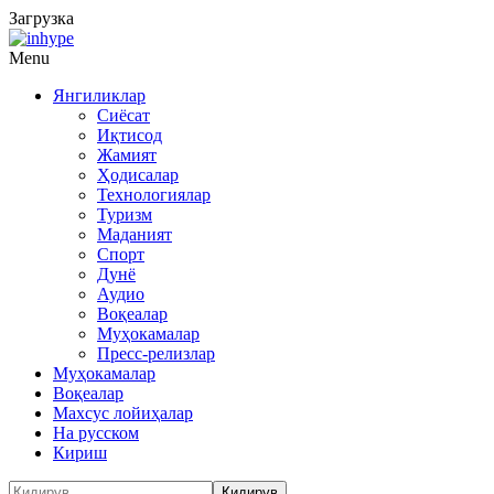
Загрузка
Menu
Янгиликлар
Сиёсат
Иқтисод
Жамият
Ҳодисалар
Технологиялар
Туризм
Маданият
Спорт
Дунё
Аудио
Воқеалар
Муҳокамалар
Пресс-релизлар
Муҳокамалар
Воқеалар
Махсус лойиҳалар
На русском
Кириш