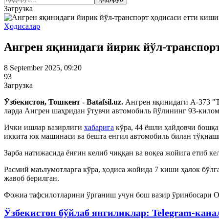
Загрузка
Ҳодисалар
Ангрен яқинидаги йирик йўл-транспорт
8 September 2025, 09:20
93
Загрузка
Ўзбекистон, Тошкент - Batafsil.uz.
Ангрен яқинидаги А-373 "Т
ларда Ангрен шаҳридан ўтувчи автомобиль йўлининг 93-килом
Ички ишлар вазирлиги
хабарига
кўра, 44 ёшли ҳайдовчи бошқа
иккита юк машинаси ва бешта енгил автомобиль билан тўқнаши
Зарба натижасида ёнғин келиб чиққан ва воқеа жойига етиб ке
Расмий маълумотларга кўра, ҳодиса жойида 7 киши ҳалок бўлг
жавоб берилган.
Фожиа тафсилотларини ўрганиш учун бош вазир ўринбосари О
Ўзбекистон бўйлаб янгиликлар: Telegram-кана