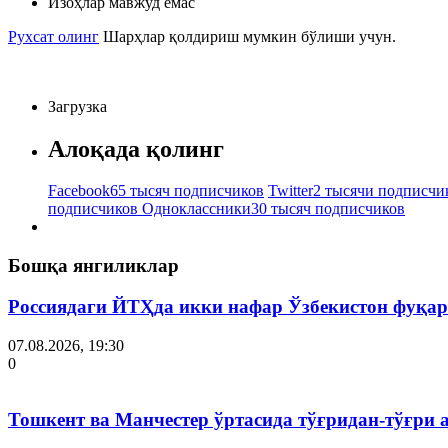
Изоҳлар мавжуд емас
Рухсат олинг
Шарҳлар қолдириш мумкин бўлиши учун.
Загрузка
Алоқада қолинг
Facebook
65 тысяч подписчиков
Twitter
2 тысячи подписчи
подписчиков
Одноклассники
30 тысяч подписчиков
Бошқа янгиликлар
Россиядаги ЙТҲда икки нафар Ўзбекистон фуқар
07.08.2026, 19:30
0
Тошкент ва Манчестер ўртасида тўғридан-тўғри 