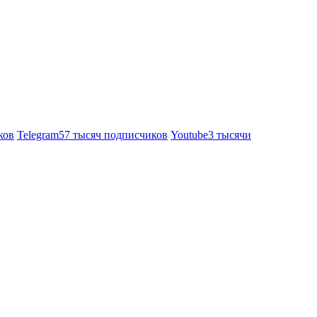
ков
Telegram
57 тысяч подписчиков
Youtube
3 тысячи