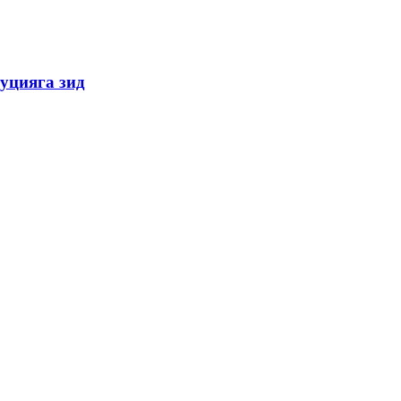
уцияга зид