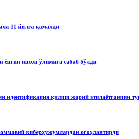
ича 11 йилга қамалди
 ёнғин инсон ўлимига сабаб бўлди
ини идентификация қилиш жорий этилаётганини т
 оммавий киберҳужумлардан огоҳлантирди