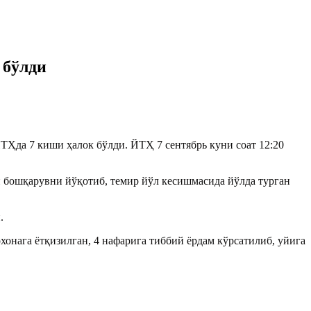
 бўлди
Ҳда 7 киши ҳалок бўлди. ЙТҲ 7 сентябрь куни соат 12:20
 бошқарувни йўқотиб, темир йўл кесишмасида йўлда турган
.
онага ётқизилган, 4 нафарига тиббий ёрдам кўрсатилиб, уйига