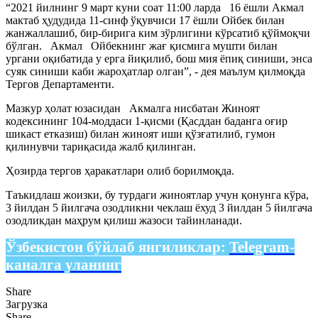
“2021 йилнинг 9 март куни соат 11:00 ларда 16 ёшли Акмал
мактаб ҳудудида 11-синф ўқувчиси 17 ёшли Ойбек билан
жанжаллашиб, бир-бирига ким зўрлигини кўрсатиб қўймоқчи
бўлган. Акмал Ойбекнинг жағ қисмига мушти билан
ургани оқибатида у ерга йиқилиб, бош мия ёпиқ синиши, энса
суяк синиши каби жароҳатлар олган”, - дея маълум қилмоқда
Тергов Департаменти.
Мазкур ҳолат юзасидан Акмалга нисбатан Жиноят
кодексининг 104-моддаси 1-қисми (Қасддан баданга оғир
шикаст етказиш) билан жиноят иши қўзғатилиб, гумон
қилинувчи тариқасида жалб қилинган.
Ҳозирда тергов ҳаракатлари олиб борилмоқда.
Таъкидлаш жоизки, бу турдаги жиноятлар учун қонунга кўра,
3 йилдан 5 йилгача озодликни чеклаш ёхуд 3 йилдан 5 йилгача
озодликдан маҳрум қилиш жазоси тайинланади.
Ўзбекистон бўйлаб янгиликлар:
Telegram-
каналга уланинг
Share
Загрузка
Share