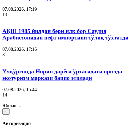
07.08.2026, 17:19
13
АҚШ 1985 йилдан бери илк бор Саудия
Арабистонидан нефт импортини тўлиқ тўхтатди
07.08.2026, 17:16
8
Учқўрғонда Норин дарёси ўртасидаги оролда
экотуризм маркази барпо этилади
07.08.2026, 15:44
14
Юклаш...
×
Авторизация