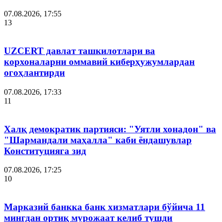
07.08.2026, 17:55
13
UZCERT давлат ташкилотлари ва
корхоналарни оммавий киберҳужумлардан
огоҳлантирди
07.08.2026, 17:33
11
Халқ демократик партияси: "Уятли хонадон" ва
"Шармандали маҳалла" каби ёндашувлар
Конституцияга зид
07.08.2026, 17:25
10
Марказий банкка банк хизматлари бўйича 11
мингдан ортиқ мурожаат келиб тушди