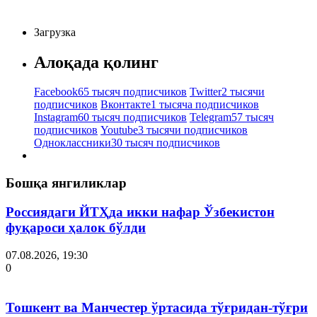
Загрузка
Алоқада қолинг
Facebook
65 тысяч подписчиков
Twitter
2 тысячи
подписчиков
Вконтакте
1 тысяча подписчиков
Instagram
60 тысяч подписчиков
Telegram
57 тысяч
подписчиков
Youtube
3 тысячи подписчиков
Одноклассники
30 тысяч подписчиков
Бошқа янгиликлар
Россиядаги ЙТҲда икки нафар Ўзбекистон
фуқароси ҳалок бўлди
07.08.2026, 19:30
0
Тошкент ва Манчестер ўртасида тўғридан-тўғри