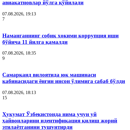
авиақатновлар йўлга қўйилади
07.08.2026, 19:13
7
Наманганнинг собиқ ҳокими коррупция иши
бўйича 11 йилга қамалди
07.08.2026, 18:35
9
Самарқанд вилоятида юк машинаси
кабинасидаги ёнғин инсон ўлимига сабаб бўлди
07.08.2026, 18:13
15
Ҳукумат Ўзбекистонда нима учун уй
ҳайвонларини идентификация қилиш жорий
этилаётганини тушунтирди