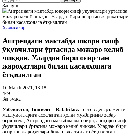
Загрузка
Ҳодисалар
Ангрендаги мактабда юқори синф
ўқувчилари ўртасида можаро келиб
чиққан. Улардан бири оғир тан
жароҳатлари билан касалхонага
ётқизилган
16 March 2021, 13:18
449
Загрузка
Ўзбекистон, Тошкент – Batafsil.uz.
Тергов департаменти
маълумотларига асосланган ҳолда мухбиримиз хабар
беришича, Ангрендаги мактаблардан бирида юқори синф
ўқувчилари ўртасида можаро келиб чиққан. Улардан бири
оғир тан жароҳатлари билан касалхонага ётқизилган.