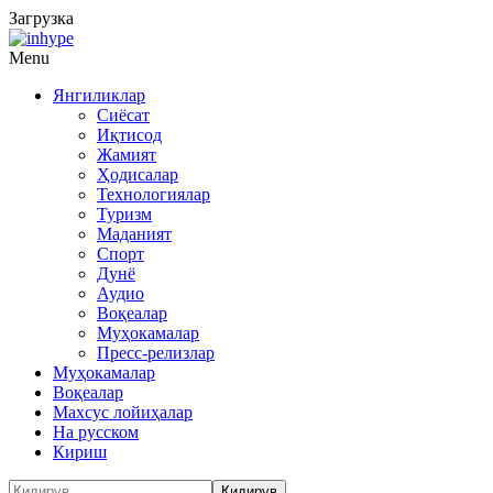
Загрузка
Menu
Янгиликлар
Сиёсат
Иқтисод
Жамият
Ҳодисалар
Технологиялар
Туризм
Маданият
Спорт
Дунё
Аудио
Воқеалар
Муҳокамалар
Пресс-релизлар
Муҳокамалар
Воқеалар
Махсус лойиҳалар
На русском
Кириш