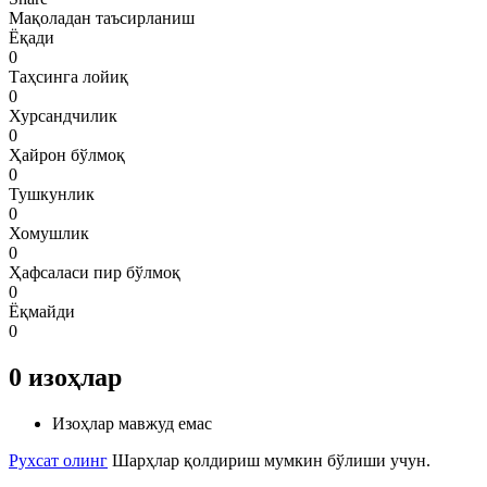
Мақоладан таъсирланиш
Ёқади
0
Таҳсинга лойиқ
0
Хурсандчилик
0
Ҳайрон бўлмоқ
0
Тушкунлик
0
Хомушлик
0
Ҳафсаласи пир бўлмоқ
0
Ёқмайди
0
0
изоҳлар
Изоҳлар мавжуд емас
Рухсат олинг
Шарҳлар қолдириш мумкин бўлиши учун.