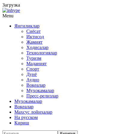
Загрузка
Menu
Янгиликлар
Сиёсат
Иқтисод
Жамият
Ҳодисалар
Технологиялар
Туризм
Маданият
Спорт
Дунё
Аудио
Воқеалар
Муҳокамалар
Пресс-релизлар
Муҳокамалар
Воқеалар
Махсус лойиҳалар
На русском
Кириш