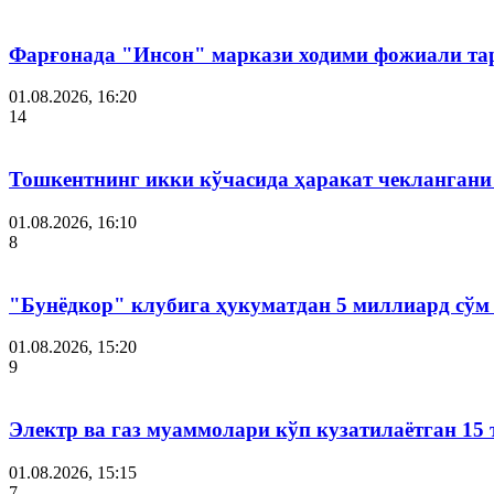
Фарғонада "Инсон" маркази ходими фожиали тар
01.08.2026, 16:20
14
Тошкентнинг икки кўчасида ҳаракат чеклангани 
01.08.2026, 16:10
8
"Бунёдкор" клубига ҳукуматдан 5 миллиард сўм
01.08.2026, 15:20
9
Электр ва газ муаммолари кўп кузатилаётган 15 
01.08.2026, 15:15
7