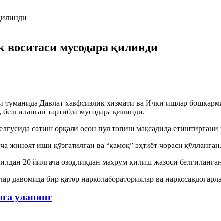
к воситаси мусодара қилинди
 туманида Давлат хавфсизлик хизмати ва Ички ишлар бошқармас
, белгиланган тартибда мусодара қилинди.
келгусида сотиш орқали осон пул топиш мақсадида етиштиргани
а жиноят иши қўзғатилган ва “қамоқ” эҳтиёт чораси қўлланган
йилдан 20 йилгача озодликдан маҳрум қилиш жазоси белгиланган
рлар давомида бир қатор нарколабораториялар ва наркосавдогарл
лга уланинг