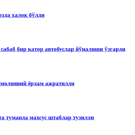
зда ҳалок бўлди
сабаб бир қатор автобуслар йўналиши ўзгарди
 молиявий ёрдам ажратилди
та туманда махсус штаблар тузилди