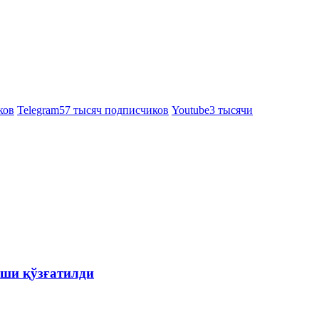
ков
Telegram
57 тысяч подписчиков
Youtube
3 тысячи
ши қўзғатилди