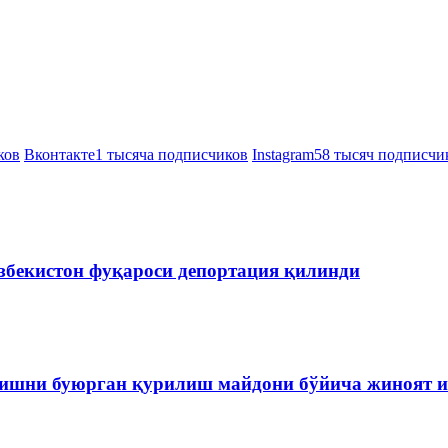
ков
Вконтакте
1 тысяча подписчиков
Instagram
58 тысяч подписчи
збекистон фуқароси депортация қилинди
ишни буюрган қурилиш майдони бўйича жиноят и