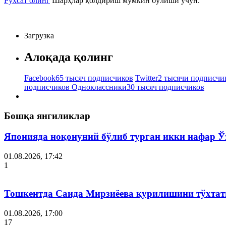
Рухсат олинг
Шарҳлар қолдириш мумкин бўлиши учун.
Загрузка
Алоқада қолинг
Facebook
65 тысяч подписчиков
Twitter
2 тысячи подписчи
подписчиков
Одноклассники
30 тысяч подписчиков
Бошқа янгиликлар
Японияда ноқонуний бўлиб турган икки нафар Ў
01.08.2026, 17:42
1
Тошкентда Саида Мирзиёева қурилишини тўхтат
01.08.2026, 17:00
17