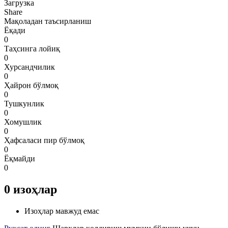
Загрузка
Share
Мақоладан таъсирланиш
Ёқади
0
Таҳсинга лойиқ
0
Хурсандчилик
0
Ҳайрон бўлмоқ
0
Тушкунлик
0
Хомушлик
0
Ҳафсаласи пир бўлмоқ
0
Ёқмайди
0
0
изоҳлар
Изоҳлар мавжуд емас