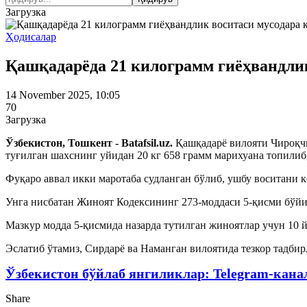
Загрузка
Ҳодисалар
Қашқадарёда 21 килограмм гиёҳвандли
14 November 2025, 10:05
70
Загрузка
Ўзбекистон, Тошкент - Batafsil.uz.
Қашқадарё вилояти Чироқчи
туғилган шахснинг уйидан 20 кг 658 грамм марихуана топилиб
Фуқаро аввал икки маротаба судланган бўлиб, ушбу воситани 
Унга нисбатан Жиноят Кодексининг 273-моддаси 5-қисми бўйич
Мазкур модда 5-қисмида назарда тутилган жиноятлар учун 10 
Эслатиб ўтамиз, Сирдарё ва Наманган вилоятида тезкор тадби
Ўзбекистон бўйлаб янгиликлар: Telegram-кана
Share