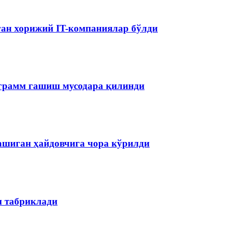
аган хорижий IT-компаниялар бўлди
ограмм гашиш мусодара қилинди
ашиган ҳайдовчига чора кўрилди
н табриклади