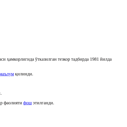
и ҳамкорлигида ўтказилган тезкор тадбирда 1981 йилда
маълум
қилинди.
.
.
ар фаолияти
фош
этилганди.