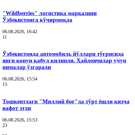
"Wildberries" логистика марказини
Ўзбекистонга кўчирмоқда
06.08.2026, 16:42
11
Ўзбекистонда автомобиль йўллари тўғрисида
янги қонун қабул қилинди. Ҳайдовчилар учун
нималар ўзгаради
06.08.2026, 15:54
15
Тошкентдаги "Миллий боғ"да тўрт ёшли қизча
вафот этди
06.08.2026, 15:53
23