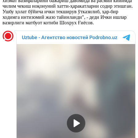
хизмат вазифаларини бажариш давомида ва расмий кийимда
чилим чекиш ноқонуний хатти-ҳаракатларни содир этишган.
Ушбу ҳолат бўйича ички текширув ўтказилиб, ҳар-бир
ходимга интизомий жазо тайинланди", - деди Ички ишлар
вазирлиги матбуот котиби Шохрух Ғиёсов.