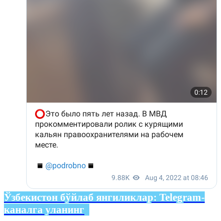
Ўзбекистон бўйлаб янгиликлар:
Telegram-
каналга уланинг