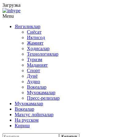
Загрузка
Menu
Янгиликлар
Сиёсат
Иқтисод
Жамият
Ҳодисалар
Технологиялар
Туризм
Маданият
Спорт
Дунё
Аудио
Воқеалар
Муҳокамалар
Пресс-релизлар
Муҳокамалар
Воқеалар
Махсус лойиҳалар
На русском
Кириш