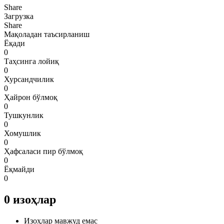
Share
Загрузка
Share
Мақоладан таъсирланиш
Ёқади
0
Таҳсинга лойиқ
0
Хурсандчилик
0
Ҳайрон бўлмоқ
0
Тушкунлик
0
Хомушлик
0
Ҳафсаласи пир бўлмоқ
0
Ёқмайди
0
0
изоҳлар
Изоҳлар мавжуд емас