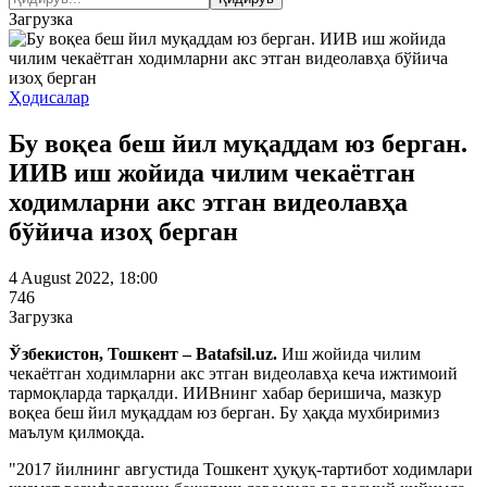
Загрузка
Ҳодисалар
Бу воқеа беш йил муқаддам юз берган.
ИИВ иш жойида чилим чекаётган
ходимларни акс этган видеолавҳа
бўйича изоҳ берган
4 August 2022, 18:00
746
Загрузка
Ўзбекистон, Тошкент – Batafsil.uz.
Иш жойида чилим
чекаётган ходимларни акс этган видеолавҳа кеча ижтимоий
тармоқларда тарқалди. ИИВнинг хабар беришича, мазкур
воқеа беш йил муқаддам юз берган. Бу ҳақда мухбиримиз
маълум қилмоқда.
"2017 йилнинг августида Тошкент ҳуқуқ-тартибот ходимлари