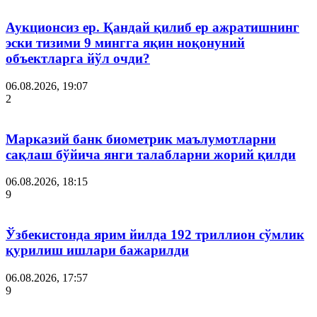
Аукционсиз ер. Қандай қилиб ер ажратишнинг
эски тизими 9 мингга яқин ноқонуний
объектларга йўл очди?
06.08.2026, 19:07
2
Марказий банк биометрик маълумотларни
сақлаш бўйича янги талабларни жорий қилди
06.08.2026, 18:15
9
Ўзбекистонда ярим йилда 192 триллион сўмлик
қурилиш ишлари бажарилди
06.08.2026, 17:57
9