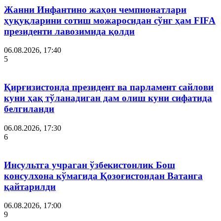
Жанни Инфантино жаҳон чемпионатлари
ҳуқуқларини сотиш можаросидан сўнг ҳам FIFA
президенти лавозимида қолди
06.08.2026, 17:40
5
Қирғизистонда президент ва парламент сайлови
куни ҳақ тўланадиган дам олиш куни сифатида
белгиланди
06.08.2026, 17:30
6
Инсультга учраган ўзбекистонлик Бош
консулхона кўмагида Қозоғистондан Ватанга
қайтарилди
06.08.2026, 17:00
9