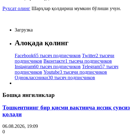
Рухсат олинг
Шарҳлар қолдириш мумкин бўлиши учун.
Загрузка
Алоқада қолинг
Facebook
65 тысяч подписчиков
Twitter
2 тысячи
подписчиков
Вконтакте
1 тысяча подписчиков
Instagram
60 тысяч подписчиков
Telegram
57 тысяч
подписчиков
Youtube
3 тысячи подписчиков
Одноклассники
30 тысяч подписчиков
Бошқа янгиликлар
Тошкентнинг бир қисми вақтинча иссиқ сувсиз
қолади
06.08.2026, 19:09
0