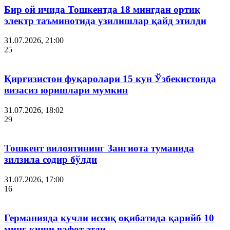
Бир ой ичида Тошкентда 18 мингдан ортиқ
электр таъминотида узилишлар қайд этилди
31.07.2026, 21:00
25
Қирғизистон фуқаролари 15 кун Ўзбекистонда
визасиз юришлари мумкин
31.07.2026, 18:02
29
Тошкент вилоятининг Зангиота туманида
зилзила содир бўлди
31.07.2026, 17:00
16
Германияда кучли иссиқ оқибатида қарийб 10
минг киши вафот этди