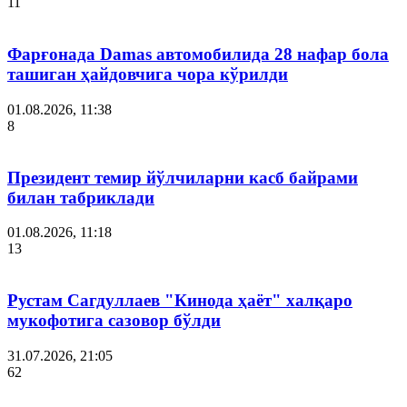
11
Фарғонада Damas автомобилида 28 нафар бола
ташиган ҳайдовчига чора кўрилди
01.08.2026, 11:38
8
Президент темир йўлчиларни касб байрами
билан табриклади
01.08.2026, 11:18
13
Рустам Сагдуллаев "Кинода ҳаёт" халқаро
мукофотига сазовор бўлди
31.07.2026, 21:05
62