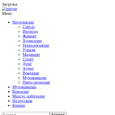
Загрузка
Menu
Янгиликлар
Сиёсат
Иқтисод
Жамият
Ҳодисалар
Технологиялар
Туризм
Маданият
Спорт
Дунё
Аудио
Воқеалар
Муҳокамалар
Пресс-релизлар
Муҳокамалар
Воқеалар
Махсус лойиҳалар
На русском
Кириш