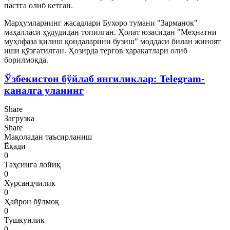
пастга олиб кетган.
Марҳумларнинг жасадлари Бухоро тумани "Зарманок"
маҳалласи ҳудудидан топилган. Ҳолат юзасидан "Меҳнатни
муҳофаза қилиш қоидаларини бузиш" моддаси билан жиноят
иши қўзғатилган. Ҳозирда тергов ҳаракатлари олиб
борилмоқда.
Ўзбекистон бўйлаб янгиликлар: Telegram-
каналга уланинг
Share
Загрузка
Share
Мақоладан таъсирланиш
Ёқади
0
Таҳсинга лойиқ
0
Хурсандчилик
0
Ҳайрон бўлмоқ
0
Тушкунлик
0