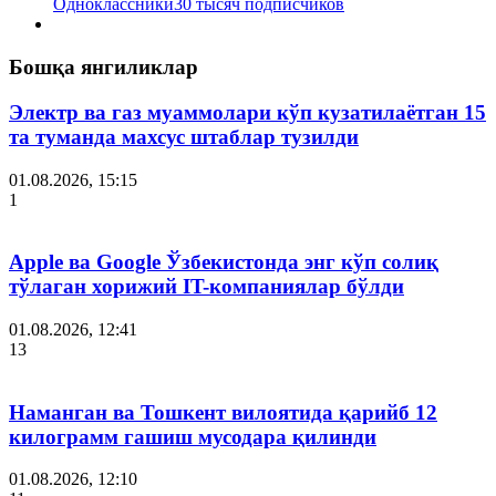
Одноклассники
30 тысяч подписчиков
Бошқа янгиликлар
Электр ва газ муаммолари кўп кузатилаётган 15
та туманда махсус штаблар тузилди
01.08.2026, 15:15
1
Apple ва Google Ўзбекистонда энг кўп солиқ
тўлаган хорижий IT-компаниялар бўлди
01.08.2026, 12:41
13
Наманган ва Тошкент вилоятида қарийб 12
килограмм гашиш мусодара қилинди
01.08.2026, 12:10