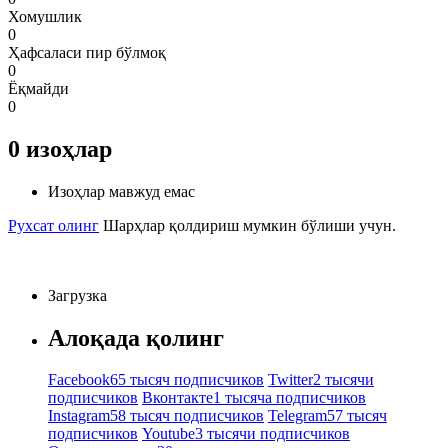
Хомушлик
0
Ҳафсаласи пир бўлмоқ
0
Ёқмайди
0
0
изоҳлар
Изоҳлар мавжуд емас
Рухсат олинг
Шарҳлар қолдириш мумкин бўлиши учун.
Загрузка
Алоқада қолинг
Facebook
65 тысяч подписчиков
Twitter
2 тысячи
подписчиков
Вконтакте
1 тысяча подписчиков
Instagram
58 тысяч подписчиков
Telegram
57 тысяч
подписчиков
Youtube
3 тысячи подписчиков