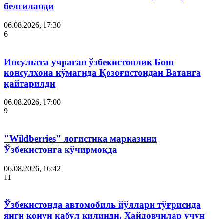
белгиланди
06.08.2026, 17:30
6
Инсультга учраган ўзбекистонлик Бош
консулхона кўмагида Қозоғистондан Ватанга
қайтарилди
06.08.2026, 17:00
9
"Wildberries" логистика марказини
Ўзбекистонга кўчирмоқда
06.08.2026, 16:42
11
Ўзбекистонда автомобиль йўллари тўғрисида
янги қонун қабул қилинди. Ҳайдовчилар учун