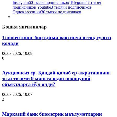
Instagram
60 тысяч подписчиков
Telegram
57 тысяч
подписчиков
Youtube
3 тысячи подписчиков
Одноклассники
30 тысяч подписчиков
Бошқа янгиликлар
Тошкентнинг бир қисми вақтинча иссиқ сувсиз
қолади
06.08.2026, 19:09
0
Аукционсиз ер. Қандай қилиб ер ажратишнинг
эски тизими 9 мингга яқин ноқонуний
объектларга йўл очди?
06.08.2026, 19:07
2
Марказий банк биометрик маълумотларни