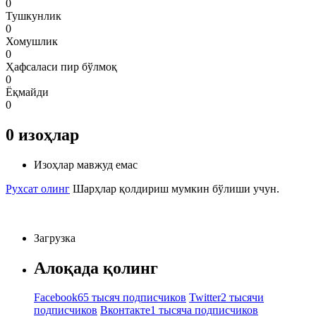
0
Тушкунлик
0
Хомушлик
0
Ҳафсаласи пир бўлмоқ
0
Ёқмайди
0
0
изоҳлар
Изоҳлар мавжуд емас
Рухсат олинг
Шарҳлар қолдириш мумкин бўлиши учун.
Загрузка
Алоқада қолинг
Facebook
65 тысяч подписчиков
Twitter
2 тысячи
подписчиков
Вконтакте
1 тысяча подписчиков