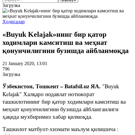
Загрузка
Ҳодисалар
«Buyuk Kelajak»нинг бир қатор
ходимлари камситиш ва меҳнат
қонунчилигини бузишда айбланмоқда
21 January 2020, 13:01
796
Загрузка
Ўзбекистон, Тошкент – Batafsil.uz ЯА.
"Buyuk
Kelajak" Халқаро нодавлат нотижорат
ташкилотининг бир қатор ходимлари камситиш ва
меҳнат қонунчилигини бузишда айбланганлиги
ҳақида мухбиримиз хабар қилмоқда.
Ташкилот матбуот-хизмати маълум қилишича :