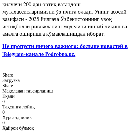
қилувчи 200 дан ортиқ ватандош
мутахассисларимизни ўз ичига олади. Унинг асосий
вазифаси - 2035 йилгача Ўзбекистоннинг узоқ
истиқболли ривожланиш моделини ишлаб чиқиш ва
амалга оширишга кўмаклашишдан иборат.
Не пропусти ничего важного: больше новостей в
Telegram-канале Podrobno.uz.
Share
Загрузка
Share
Мақоладан таъсирланиш
Ёқади
0
Таҳсинга лойиқ
0
Хурсандчилик
0
Ҳайрон бўлмоқ