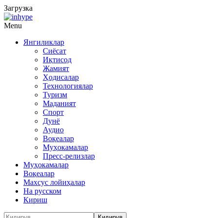
Загрузка
Menu
Янгиликлар
Сиёсат
Иқтисод
Жамият
Ҳодисалар
Технологиялар
Туризм
Маданият
Спорт
Дунё
Аудио
Воқеалар
Муҳокамалар
Пресс-релизлар
Муҳокамалар
Воқеалар
Махсус лойиҳалар
На русском
Кириш