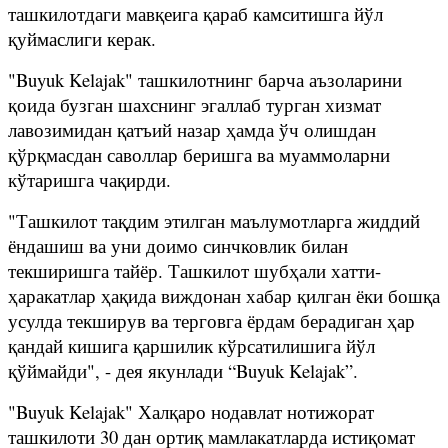
ташкилотдаги мавқеига қараб камситишга йўл
қуймаслиги керак.
"Buyuk Kelajak" ташкилотнинг барча аъзоларини
қоида бузган шахснинг эгаллаб турган хизмат
лавозимидан қатъий назар ҳамда ўч олишдан
қўрқмасдан саволлар беришга ва муаммоларни
кўтаришга чақирди.
"Ташкилот тақдим этилган маълумотларга жиддий
ёндашиш ва уни доимо синчковлик билан
текширишга тайёр. Ташкилот шубҳали хатти-
ҳаракатлар ҳақида виждонан хабар қилган ёки бошқа
усулда текширув ва терговга ёрдам берадиган ҳар
қандай кишига қаршилик кўрсатилишига йўл
қўймайди", - дея якунлади “Buyuk Kelajak”.
"Buyuk Kelajak" Халқаро нодавлат нотижорат
ташкилоти 30 дан ортиқ мамлакатларда истиқомат