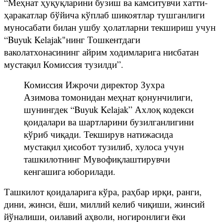
“Меҳнат ҳуқуқларини бузиш ва камситувчи хатти-
ҳаракатлар бўйича кўплаб шикоятлар тушганлиги
муносабати билан ушбу ҳолатларни текшириш учун
“Buyuk Kelajak"нинг Тошкентдаги
ваколатхонасининг айрим ходимларига нисбатан
мустақил Комиссия тузилди”.
Комиссия Ижрочи директор Зухра
Азимова томонидан меҳнат қонунчилиги,
шунингдек “Buyuk Kelajak” Ахлоқ кодекси
қоидалари ва шартларини бузилганлигини
кўриб чиқади. Текширув натижасида
мустақил ҳисобот тузилиб, хулоса учун
ташкилотнинг Мувофиқлаштирувчи
кенгашига юборилади.
Ташкилот қоидаларига кўра, раҳбар ирқи, ранги,
дини, жинси, ёши, миллий келиб чиқиши, жинсий
йўналиши, оилавий аҳволи, ногиронлиги ёки