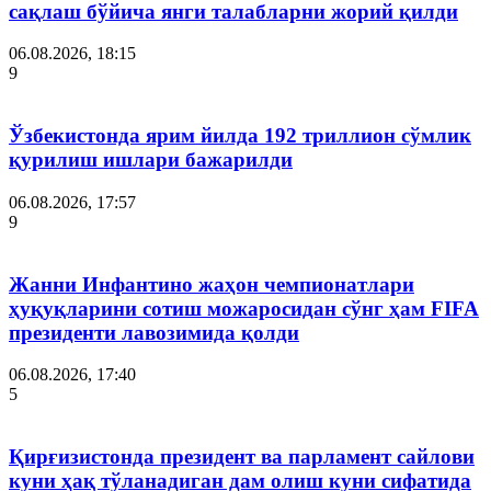
сақлаш бўйича янги талабларни жорий қилди
06.08.2026, 18:15
9
Ўзбекистонда ярим йилда 192 триллион сўмлик
қурилиш ишлари бажарилди
06.08.2026, 17:57
9
Жанни Инфантино жаҳон чемпионатлари
ҳуқуқларини сотиш можаросидан сўнг ҳам FIFA
президенти лавозимида қолди
06.08.2026, 17:40
5
Қирғизистонда президент ва парламент сайлови
куни ҳақ тўланадиган дам олиш куни сифатида