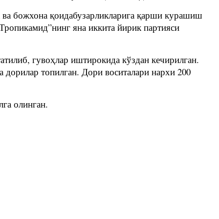
а ва божхона қоидабузарликларига қарши курашиш
Тропикамид”нинг яна иккита йирик партияси
атилиб, гувоҳлар иштирокида кўздан кечирилган.
а дорилар топилган. Дори воситалари нархи 200
лга олинган.