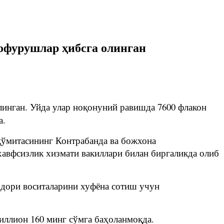
офурушлар ҳибсга олинган
инган. Уйда улар ноқонуний равишда 7600 флакон
а.
қўмитасининг Контрабанда ва божхона
авфсизлик хизмати вакиллари билан биргаликда олиб
р дори воситаларини хуфёна сотиш учун
иллион 160 минг сўмга баҳоланмоқда.