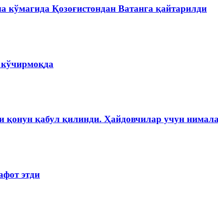
на кўмагида Қозоғистондан Ватанга қайтарилди
а кўчирмоқда
и қонун қабул қилинди. Ҳайдовчилар учун нимала
афот этди