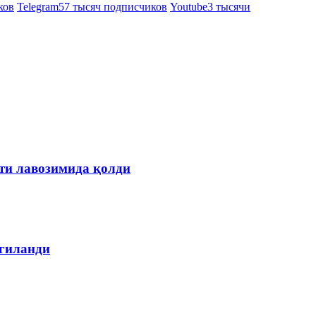
ков
Telegram
57 тысяч подписчиков
Youtube
3 тысячи
ти лавозимида қолди
лгиланди