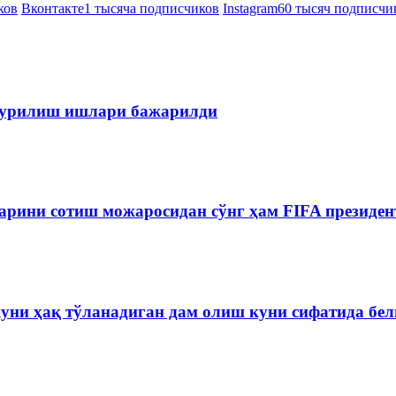
ков
Вконтакте
1 тысяча подписчиков
Instagram
60 тысяч подписчи
 қурилиш ишлари бажарилди
рини сотиш можаросидан сўнг ҳам FIFA президен
куни ҳақ тўланадиган дам олиш куни сифатида бе