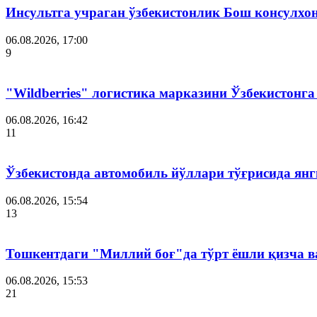
Инсультга учраган ўзбекистонлик Бош консулхо
06.08.2026, 17:00
9
"Wildberries" логистика марказини Ўзбекистонг
06.08.2026, 16:42
11
Ўзбекистонда автомобиль йўллари тўғрисида янг
06.08.2026, 15:54
13
Тошкентдаги "Миллий боғ"да тўрт ёшли қизча в
06.08.2026, 15:53
21