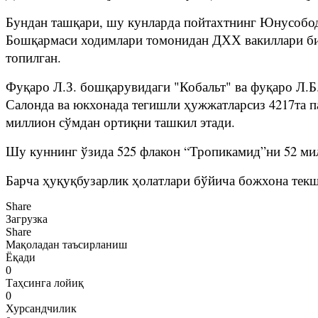
Бундан ташқари, шу кунларда пойтахтнинг Юнусобо
Бошқармаси ходимлари томонидан ДХХ вакиллари бил
топилган.
Фуқаро Л.З. бошқарувидаги "Кобальт" ва фуқаро Л.Б
Салонда ва юкхонада тегишли ҳужжатларсиз 4217та п
миллион сўмдан ортиқни ташкил этади.
Шу куннинг ўзида 525 флакон “Тропикамид”ни 52 мил
Барча ҳуқуқбузарлик ҳолатлари бўйича божхона тек
Share
Загрузка
Share
Мақоладан таъсирланиш
Ёқади
0
Таҳсинга лойиқ
0
Хурсандчилик