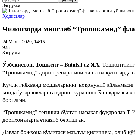
Загрузка
Ҳодисалар
Чилонзорда минглаб “Тропикамид” фла
24 March 2020, 14:15
928
Загрузка
Ўзбекистон, Тошкент – Batafsil.uz ЯА.
Тошкентнинг 
“Тропикамид” дори препаратини халта ва қутиларда 
Кучли гиёҳванд моддаларнинг ноқонуний айланмасиг
қоидабузарликларига қарши курашиш Бошқармаси ход
борилган.
“Тропикамид” тегишли бўлган нафақат фуқаролар Т.И 
дорихоналарга етказиб беришган.
Давлат божхона қўмитаси маълум қилишича, олиб қўй