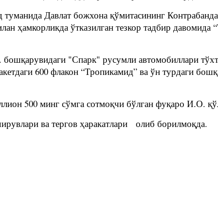
д туманида Давлат божхона қўмитасининг Контрабанд
ан ҳамкорликда ўтказилган тезкор тадбир давомида “
. бошқарувидаги "Спарк" русумли автомобиллари тўхт
акетдаги 600 флакон “Тропикамид” ва ўн турдаги бошқ
лион 500 минг сўмга сотмоқчи бўлган фуқаро И.О. қў
ширувлари ва тергов ҳаракатлари олиб борилмоқда.