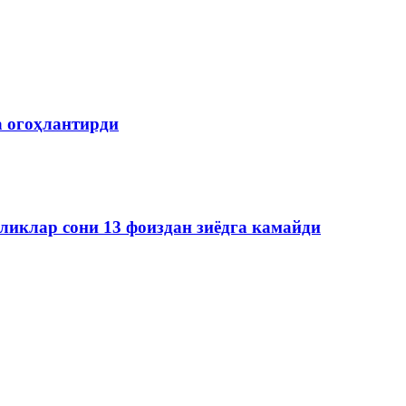
а огоҳлантирди
ликлар сони 13 фоиздан зиёдга камайди