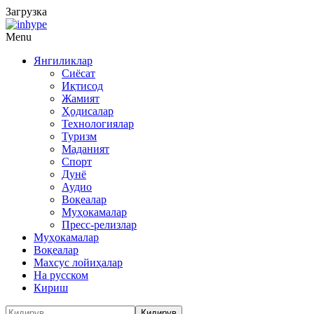
Загрузка
Menu
Янгиликлар
Сиёсат
Иқтисод
Жамият
Ҳодисалар
Технологиялар
Туризм
Маданият
Спорт
Дунё
Аудио
Воқеалар
Муҳокамалар
Пресс-релизлар
Муҳокамалар
Воқеалар
Махсус лойиҳалар
На русском
Кириш