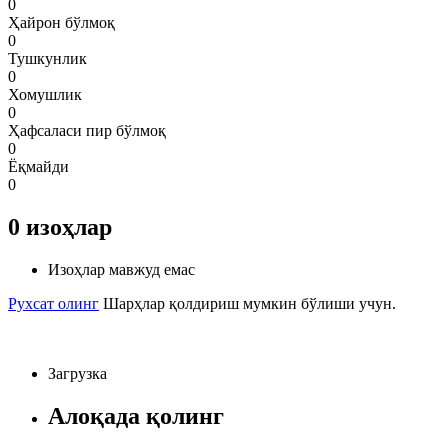
0
Ҳайрон бўлмоқ
0
Тушкунлик
0
Хомушлик
0
Ҳафсаласи пир бўлмоқ
0
Ёқмайди
0
0
изоҳлар
Изоҳлар мавжуд емас
Рухсат олинг
Шарҳлар қолдириш мумкин бўлиши учун.
Загрузка
Алоқада қолинг