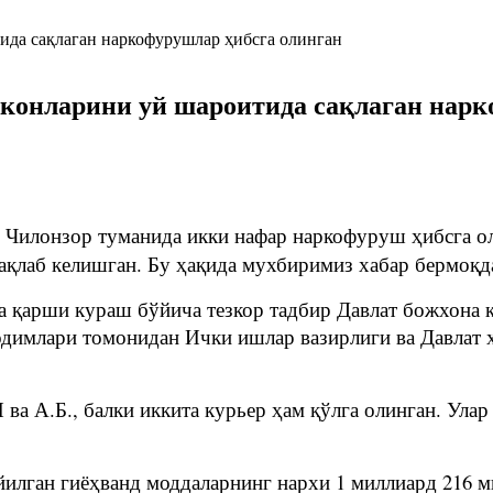
конларини уй шароитида сақлаган нарк
Чилонзор туманида икки нафар наркофуруш ҳибсга ол
сақлаб келишган. Бу ҳақида мухбиримиз хабар бермоқд
а қарши кураш бўйича тезкор тадбир Давлат божхона 
имлари томонидан Ички ишлар вазирлиги ва Давлат х
ва А.Б., балки иккита курьер ҳам қўлга олинган. Ула
илган гиёҳванд моддаларнинг нархи 1 миллиард 216 м