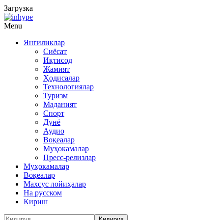
Загрузка
Menu
Янгиликлар
Сиёсат
Иқтисод
Жамият
Ҳодисалар
Технологиялар
Туризм
Маданият
Спорт
Дунё
Аудио
Воқеалар
Муҳокамалар
Пресс-релизлар
Муҳокамалар
Воқеалар
Махсус лойиҳалар
На русском
Кириш