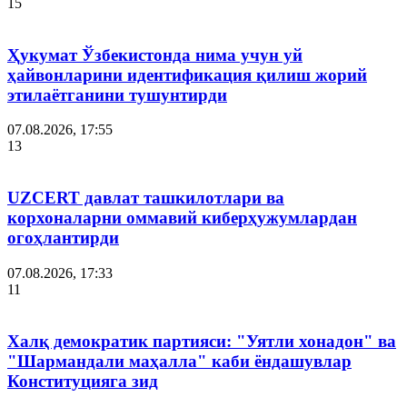
15
Ҳукумат Ўзбекистонда нима учун уй
ҳайвонларини идентификация қилиш жорий
этилаётганини тушунтирди
07.08.2026, 17:55
13
UZCERT давлат ташкилотлари ва
корхоналарни оммавий киберҳужумлардан
огоҳлантирди
07.08.2026, 17:33
11
Халқ демократик партияси: "Уятли хонадон" ва
"Шармандали маҳалла" каби ёндашувлар
Конституцияга зид