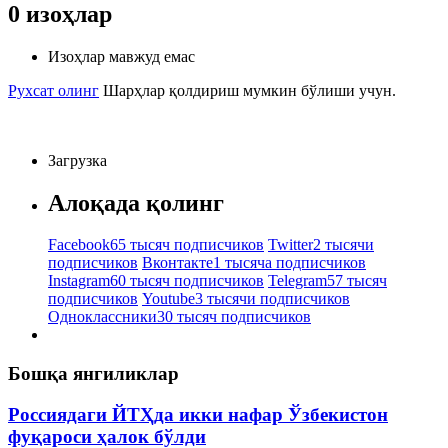
0
изоҳлар
Изоҳлар мавжуд емас
Рухсат олинг
Шарҳлар қолдириш мумкин бўлиши учун.
Загрузка
Алоқада қолинг
Facebook
65 тысяч подписчиков
Twitter
2 тысячи
подписчиков
Вконтакте
1 тысяча подписчиков
Instagram
60 тысяч подписчиков
Telegram
57 тысяч
подписчиков
Youtube
3 тысячи подписчиков
Одноклассники
30 тысяч подписчиков
Бошқа янгиликлар
Россиядаги ЙТҲда икки нафар Ўзбекистон
фуқароси ҳалок бўлди