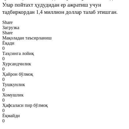
Улар пойтахт ҳудудидан ер ажратиш учун
тадбиркордан 1,4 миллион доллар талаб этишган.
Share
Загрузка
Share
Мақоладан таъсирланиш
Ёқади
0
Таҳсинга лойиқ
0
Хурсандчилик
0
Ҳайрон бўлмоқ
0
Тушкунлик
0
Хомушлик
0
Ҳафсаласи пир бўлмоқ
0
Ёқмайди
0