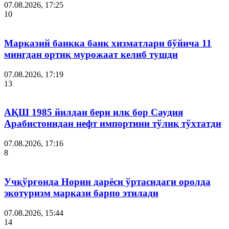
07.08.2026, 17:25
10
Марказий банкка банк хизматлари бўйича 11
мингдан ортиқ мурожаат келиб тушди
07.08.2026, 17:19
13
АҚШ 1985 йилдан бери илк бор Саудия
Арабистонидан нефт импортини тўлиқ тўхтатди
07.08.2026, 17:16
8
Учқўрғонда Норин дарёси ўртасидаги оролда
экотуризм маркази барпо этилади
07.08.2026, 15:44
14