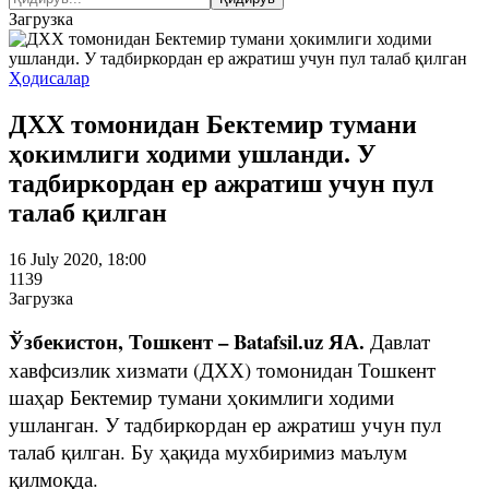
Загрузка
Ҳодисалар
ДХХ томонидан Бектемир тумани
ҳокимлиги ходими ушланди. У
тадбиркордан ер ажратиш учун пул
талаб қилган
16 July 2020, 18:00
1139
Загрузка
Ўзбекистон, Тошкент – Batafsil.uz ЯА.
Давлат
хавфсизлик хизмати (ДХХ) томонидан Тошкент
шаҳар Бектемир тумани ҳокимлиги ходими
ушланган. У тадбиркордан ер ажратиш учун пул
талаб қилган. Бу ҳақида мухбиримиз маълум
қилмоқда.