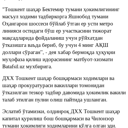
"Тошкент шаҳар Бектемир тумани ҳокимлигининг
масъул ходими тадбиркорга Яшнобод тумани
Оҳангарон шоссеси бўйлаб ўтган ер усти метро
линияси остидаги бўш ер участкасини тижорат
мақсадларида фойдаланиш учун рўйхатдан
ўтказишга ваъда бериб, бу учун 4 минг АҚШ
доллари сўраган”, - дея хабар бермоқда ҳуқуқни
муҳофаза қилиш идорасининг матбуот-хизмати
Batafsil.uz мухбирига.
ДХХ Тошкент шаҳар бошқармаси ходимлари ва
шаҳар прокуратураси вакиллари томонидан
ўтказилган тезкор тадбир давомида ҳокимлик вакили
талаб этилган пулни олиш пайтида ушланган.
Эслатиб ўтамизки, олдинроқ ДХХ Тошкент шаҳар
капитал қурилиш бош бошқармаси ва Чилонзор
тумани ҳокимлиги ходимларини қўлга олган эди.