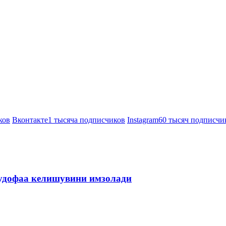
ков
Вконтакте
1 тысяча подписчиков
Instagram
60 тысяч подписчи
мудофаа келишувини имзолади