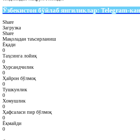
Ўзбекистон бўйлаб янгиликлар:
Telegram-ка
Share
Загрузка
Share
Мақоладан таъсирланиш
Ёқади
0
Таҳсинга лойиқ
0
Хурсандчилик
0
Ҳайрон бўлмоқ
0
Тушкунлик
0
Хомушлик
0
Ҳафсаласи пир бўлмоқ
0
Ёқмайди
0