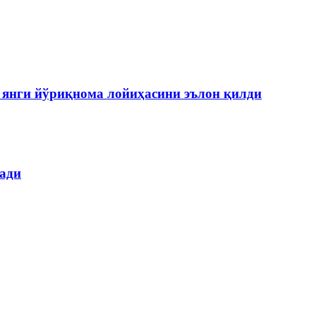
янги йўриқнома лойиҳасини эълон қилди
лади