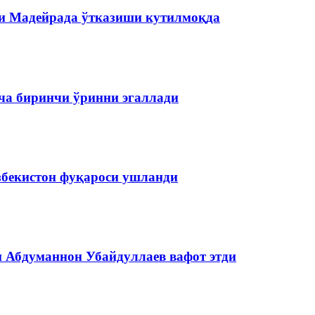
и Мадейрада ўтказиши кутилмоқда
ча биринчи ўринни эгаллади
збекистон фуқароси ушланди
и Абдуманнон Убайдуллаев вафот этди