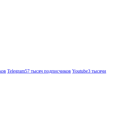
ков
Telegram
57 тысяч подписчиков
Youtube
3 тысячи