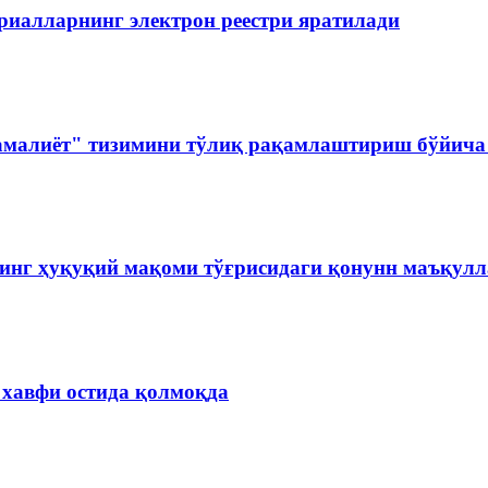
риалларнинг электрон реестри яратилади
амалиёт" тизимини тўлиқ рақамлаштириш бўйича 
инг ҳуқуқий мақоми тўғрисидаги қонунн маъқул
 хавфи остида қолмоқда