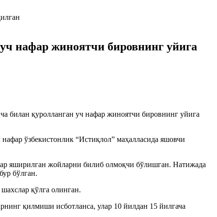
 уч нафар жиноятчи бировнинг уйига
нча билан қуролланган уч нафар жиноятчи бировнинг уйига
ч нафар ўзбекистонлик “Истиқлол” маҳалласида яшовчи
млар яширилган жойларни билиб олмоқчи бўлишган. Натижада
бур бўлган.
шахслар қўлга олинган.
рнинг қилмиши исботланса, улар 10 йилдан 15 йилгача