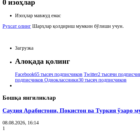
0
изоҳлар
Изоҳлар мавжуд емас
Рухсат олинг
Шарҳлар қолдириш мумкин бўлиши учун.
Загрузка
Алоқада қолинг
Facebook
65 тысяч подписчиков
Twitter
2 тысячи подписчи
подписчиков
Одноклассники
30 тысяч подписчиков
Бошқа янгиликлар
Саудия Арабистони, Покистон ва Туркия ўзаро 
08.08.2026, 16:14
1