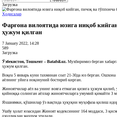
Загрузка
Ҳодисалар
Фарғона вилоятида юзига ниқоб кийган
ҳужум қилган
7 January 2022, 14:28
589
Загрузка
Ўзбекистон, Тошкент – Batafsil.uz.
Мухбиримиз берган хабарга
ҳужум қилган.
Воқеа 5 январь куни тахминан соат 21-30да юз берган. Ошхон
аёлнинг уйига ноқонуний бостириб кирган.
Жиноятчилар аёл ва унинг вояга етмаган қизига ҳужум қилиб
қийноққа солинган аёллар жиноятчиларга умумий қимайти 3 м
Яхшиямки, қўшнилар ўз вақтида ҳуқуқни муҳофаза қилиш идор
Ушбу ҳолат юзасидан Жиноят кодексининг 164 моддаси, 3 қисм
озодликдан маҳрум этилади.