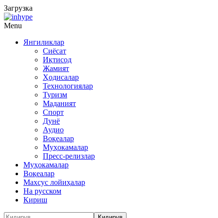
Загрузка
Menu
Янгиликлар
Сиёсат
Иқтисод
Жамият
Ҳодисалар
Технологиялар
Туризм
Маданият
Спорт
Дунё
Аудио
Воқеалар
Муҳокамалар
Пресс-релизлар
Муҳокамалар
Воқеалар
Махсус лойиҳалар
На русском
Кириш