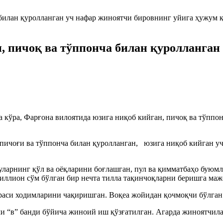
, пичоқ ва тўппонча билан қуролланган
 кўра, Фарғона вилоятида юзига ниқоб кийган, пичоқ ва тўппо
а пичоғи ва тўппонча билан қуролланган, юзига ниқоб кийган у
, уларнинг қўл ва оёқларини боғлашган, пул ва қимматбаҳо бую
иллион сўм бўлган бир нечта тилла тақинчоқларни беришга маж
аси ходимларини чақиришган. Воқеа жойидан қочмоқчи бўлган 
и “в” банди бўйича жиноий иш қўзғатилган. Агарда жиноятчила