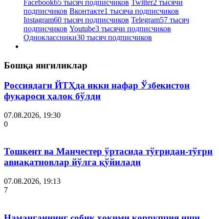
Facebook
65 тысяч подписчиков
Twitter
2 тысячи
подписчиков
Вконтакте
1 тысяча подписчиков
Instagram
60 тысяч подписчиков
Telegram
57 тысяч
подписчиков
Youtube
3 тысячи подписчиков
Одноклассники
30 тысяч подписчиков
Бошқа янгиликлар
Россиядаги ЙТҲда икки нафар Ўзбекистон
фуқароси ҳалок бўлди
07.08.2026, 19:30
0
Тошкент ва Манчестер ўртасида тўғридан-тўғри
авиақатновлар йўлга қўйилади
07.08.2026, 19:13
7
Наманганнинг собиқ ҳокими коррупция иши