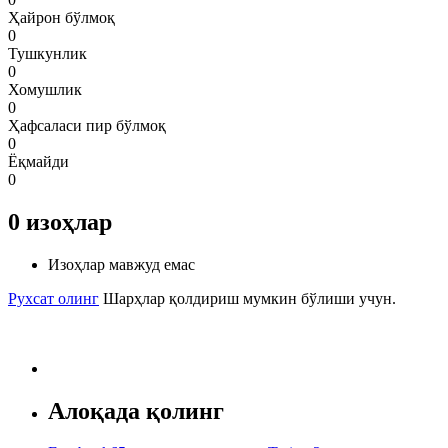
Ҳайрон бўлмоқ
0
Тушкунлик
0
Хомушлик
0
Ҳафсаласи пир бўлмоқ
0
Ёқмайди
0
0
изоҳлар
Изоҳлар мавжуд емас
Рухсат олинг
Шарҳлар қолдириш мумкин бўлиши учун.
Алоқада қолинг