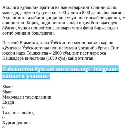
Аҳолига қулайлик яратиш ва навбатларнинг олдини олиш
мақсадида дўкон бугун соат 7:00 ўрнига 8:00 да иш бошлаган.
Аҳолининг талабини қондириш учун нон ишлаб чиқариш ҳам
оширилган. Бироқ, энди ноннинг нархи ҳам бозордагидек
бўлган, чунки нонвойхона эгалари унни фонд биржасидан
сотиб олишни бошлашган.
Эслатиб ўтамизки, кеча Ўзбекистон монополияга қарши
қўмитаси Ўзбекистонда нон нархлари ўрганиб кўрган. Энг
юқори нарх Тошкентда – 2800 сўм, энг паст нарх эса
Қашқадарё вилоятида (1650 сўм) қайд этилган.
Ўзбекистон бўйлаб янгиликлар:
Telegram-
каналга уланинг
Share
Share
Мақоладан таъсирланиш
Ёқади
0
Таҳсинга лойиқ
0
Хурсандчилик
0