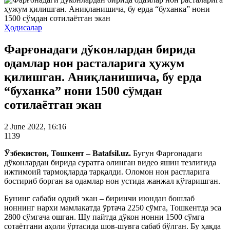
Ҳодисалар
Фарғонадаги дўконлардан бирида
одамлар нон расталарига ҳужум
қилишган. Аниқланишича, бу ерда
“буханка” нони 1500 сўмдан
сотилаётган экан
2 June 2022, 16:16
1139
Ўзбекистон, Тошкент – Batafsil.uz.
Бугун Фарғонадаги
дўконлардан бирида суратга олинган видео яшин тезлигида
ижтимоий тармоқларда тарқалди. Оломон нон растларига
бостириб борган ва одамлар нон устида жанжал кўтаришган.
Бунинг сабаби оддий экан – биринчи июндан бошлаб
ноннинг нархи мамлакатда ўртача 2250 сўмга, Тошкентда эса
2800 сўмгача ошган. Шу пайтда дўкон нонни 1500 сўмга
сотаётгани аҳоли ўртасида шов-шувга сабаб бўлган. Бу ҳақда