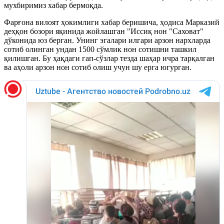
мухбиримиз хабар бермоқда.
Фарғона вилоят ҳокимлиги хабар беришича, ҳодиса Марказий
деҳқон бозори яқинида жойлашган "Иссиқ нон "Саховат"
дўконида юз берган. Унинг эгалари илгари арзон нархларда
сотиб олинган ундан 1500 сўмлик нон сотишни ташкил
қилишган. Бу ҳақдаги гап-сўзлар тезда шаҳар ичра тарқалган
ва аҳоли арзон нон сотиб олиш учун шу ерга югурган.