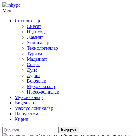
Menu
Янгиликлар
Сиёсат
Иқтисод
Жамият
Ҳодисалар
Технологиялар
Туризм
Маданият
Спорт
Дунё
Аудио
Воқеалар
Муҳокамалар
Пресс-релизлар
Муҳокамалар
Воқеалар
Махсус лойиҳалар
На русском
Кириш