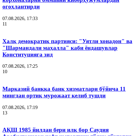
огоҳлантирди
07.08.2026, 17:33
11
Халқ демократик партияси: "Уятли хонадон" ва
"Шармандали маҳалла" каби ёндашувлар
Конституцияга зид
07.08.2026, 17:25
10
Марказий банкка банк хизматлари бўйича 11
мингдан ортиқ мурожаат келиб тушди
07.08.2026, 17:19
13
АҚШ 1985 йилдан бери илк бор Саудия