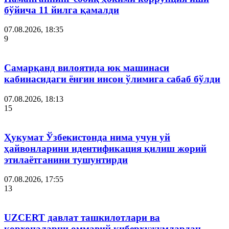
бўйича 11 йилга қамалди
07.08.2026, 18:35
9
Самарқанд вилоятида юк машинаси
кабинасидаги ёнғин инсон ўлимига сабаб бўлди
07.08.2026, 18:13
15
Ҳукумат Ўзбекистонда нима учун уй
ҳайвонларини идентификация қилиш жорий
этилаётганини тушунтирди
07.08.2026, 17:55
13
UZCERT давлат ташкилотлари ва
корхоналарни оммавий киберҳужумлардан