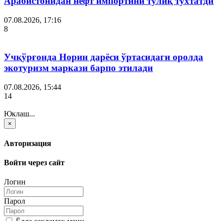
Арабистонидан нефт импортини тўлиқ тўхтатди
07.08.2026, 17:16
8
Учқўрғонда Норин дарёси ўртасидаги оролда
экотуризм маркази барпо этилади
07.08.2026, 15:44
14
Юклаш...
×
Авторизация
Войти через сайт
Логин
Парол