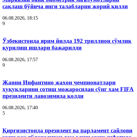
сақлаш бўйича янги талабларни жорий қилди
06.08.2026, 18:15
9
Ўзбекистонда ярим йилда 192 триллион сўмлик
қурилиш ишлари бажарилди
06.08.2026, 17:57
9
Жанни Инфантино жаҳон чемпионатлари
ҳуқуқларини сотиш можаросидан сўнг ҳам FIFA
президенти лавозимида қолди
06.08.2026, 17:40
5
Қирғизистонда президент ва парламент сайлови