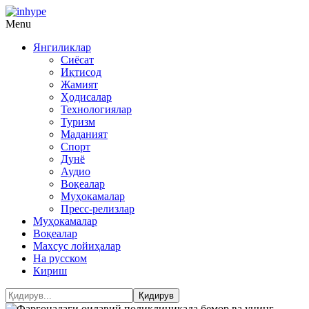
Menu
Янгиликлар
Сиёсат
Иқтисод
Жамият
Ҳодисалар
Технологиялар
Туризм
Маданият
Спорт
Дунё
Аудио
Воқеалар
Муҳокамалар
Пресс-релизлар
Муҳокамалар
Воқеалар
Махсус лойиҳалар
На русском
Кириш