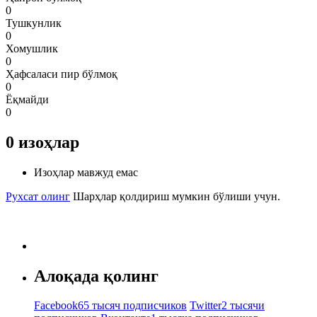
0
Тушкунлик
0
Хомушлик
0
Ҳафсаласи пир бўлмоқ
0
Ёқмайди
0
0
изоҳлар
Изоҳлар мавжуд емас
Рухсат олинг
Шарҳлар қолдириш мумкин бўлиши учун.
Алоқада қолинг
Facebook
65 тысяч подписчиков
Twitter
2 тысячи