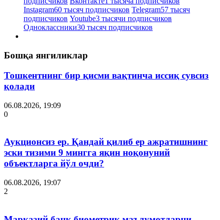
подписчиков
Вконтакте
1 тысяча подписчиков
Instagram
60 тысяч подписчиков
Telegram
57 тысяч
подписчиков
Youtube
3 тысячи подписчиков
Одноклассники
30 тысяч подписчиков
Бошқа янгиликлар
Тошкентнинг бир қисми вақтинча иссиқ сувсиз
қолади
06.08.2026, 19:09
0
Аукционсиз ер. Қандай қилиб ер ажратишнинг
эски тизими 9 мингга яқин ноқонуний
объектларга йўл очди?
06.08.2026, 19:07
2
Марказий банк биометрик маълумотларни