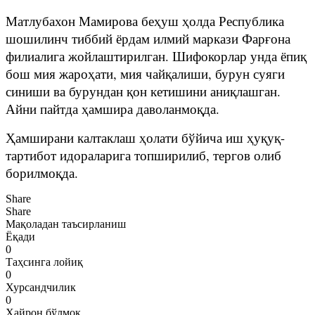
Матлубахон Мамирова беҳуш ҳолда Республика
шошилинч тиббий ёрдам илмий маркази Фарғона
филиалига жойлаштирилган. Шифокорлар унда ёпиқ
бош мия жароҳати, мия чайқалиши, бурун суяги
синиши ва бурундан қон кетишини аниқлашган.
Айни пайтда ҳамшира даволанмоқда.
Ҳамширани калтаклаш ҳолати бўйича иш ҳуқуқ-
тартибот идораларига топширилиб, тергов олиб
борилмоқда.
Share
Share
Мақоладан таъсирланиш
Ёқади
0
Таҳсинга лойиқ
0
Хурсандчилик
0
Ҳайрон бўлмоқ