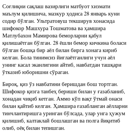
Соғлиқни сақлаш вазирлиги матбуот хизмати
маълум қилишича, мазкур ҳодиса 28 январь куни
содир бўлган. Ультратовуш текширув хонасида
шифокор Машхура Тошматова ва ҳамшира
Матлубахон Мамирова беморларни қабул
қилишаётган бўлган. 28 ёшли бемор кичкина боласи
бўлган бошқа бир аёл билан бирга хонага кириб
келган. Бола тинимсиз йиғлаётганлиги учун аёл
унинг касал эканлигини айтиб, навбатдан ташқари
ўтказиб юборишни сўраган.
Бироқ, қиз ўз навбатини беришдан бош тортган.
Шифокор қизга танбеҳ бериши билан у ғазабланиб,
хонадан чиқиб кетган. Аммо кўп вақт ўтмай онаси
билан қайтиб келган. Ҳамшира ғазабланган аёлларни
тинчлантиришга уринган бўлсада, улар унга ҳужум
қилишиб, калтаклай бошлашган ва полга йиқитиб
олиб, оёқ билан тепишган.