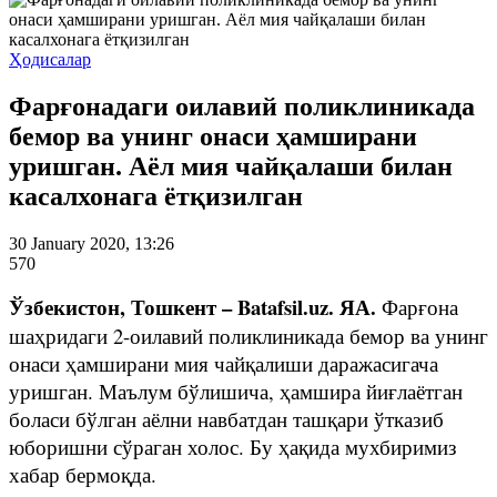
Ҳодисалар
Фарғонадаги оилавий поликлиникада
бемор ва унинг онаси ҳамширани
уришган. Аёл мия чайқалаши билан
касалхонага ётқизилган
30 January 2020, 13:26
570
Ўзбекистон, Тошкент – Batafsil.uz. ЯА.
Фарғона
шаҳридаги 2-оилавий поликлиникада бемор ва унинг
онаси ҳамширани мия чайқалиши даражасигача
уришган. Маълум бўлишича, ҳамшира йиғлаётган
боласи бўлган аёлни навбатдан ташқари ўтказиб
юборишни сўраган холос. Бу ҳақида мухбиримиз
хабар бермоқда.