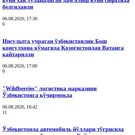
куни ҳақ тўланадиган дам олиш куни сифатида
белгиланди
06.08.2026, 17:30
6
Инсультга учраган ўзбекистонлик Бош
консулхона кўмагида Қозоғистондан Ватанга
қайтарилди
06.08.2026, 17:00
9
"Wildberries" логистика марказини
Ўзбекистонга кўчирмоқда
06.08.2026, 16:42
11
Ўзбекистонда автомобиль йўллари тўғрисида