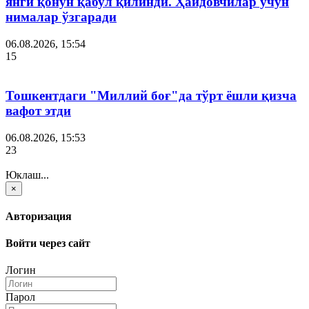
янги қонун қабул қилинди. Ҳайдовчилар учун
нималар ўзгаради
06.08.2026, 15:54
15
Тошкентдаги "Миллий боғ"да тўрт ёшли қизча
вафот этди
06.08.2026, 15:53
23
Юклаш...
×
Авторизация
Войти через сайт
Логин
Парол