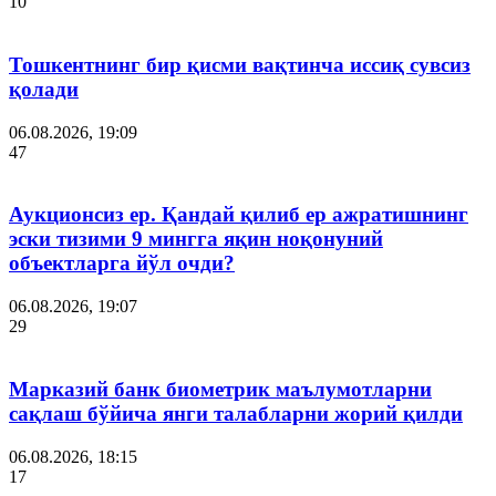
10
Тошкентнинг бир қисми вақтинча иссиқ сувсиз
қолади
06.08.2026, 19:09
47
Аукционсиз ер. Қандай қилиб ер ажратишнинг
эски тизими 9 мингга яқин ноқонуний
объектларга йўл очди?
06.08.2026, 19:07
29
Марказий банк биометрик маълумотларни
сақлаш бўйича янги талабларни жорий қилди
06.08.2026, 18:15
17