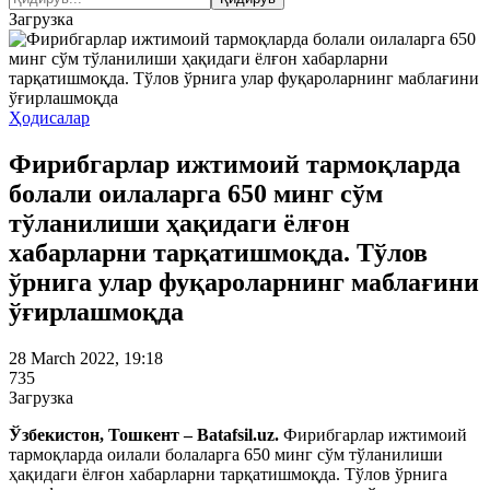
Загрузка
Ҳодисалар
Фирибгарлар ижтимоий тармоқларда
болали оилаларга 650 минг сўм
тўланилиши ҳақидаги ёлғон
хабарларни тарқатишмоқда. Тўлов
ўрнига улар фуқароларнинг маблағини
ўғирлашмоқда
28 March 2022, 19:18
735
Загрузка
Ўзбекистон, Тошкент – Batafsil.uz.
Фирибгарлар ижтимоий
тармоқларда оилали болаларга 650 минг сўм тўланилиши
ҳақидаги ёлғон хабарларни тарқатишмоқда. Тўлов ўрнига