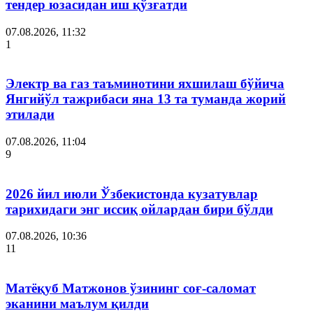
тендер юзасидан иш қўзғатди
07.08.2026, 11:32
1
Электр ва газ таъминотини яхшилаш бўйича
Янгийўл тажрибаси яна 13 та туманда жорий
этилади
07.08.2026, 11:04
9
2026 йил июли Ўзбекистонда кузатувлар
тарихидаги энг иссиқ ойлардан бири бўлди
07.08.2026, 10:36
11
Матёқуб Матжонов ўзининг соғ-саломат
эканини маълум қилди