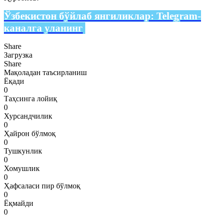
Ўзбекистон бўйлаб янгиликлар:
Telegram-
каналга уланинг
Share
Загрузка
Share
Мақоладан таъсирланиш
Ёқади
0
Таҳсинга лойиқ
0
Хурсандчилик
0
Ҳайрон бўлмоқ
0
Тушкунлик
0
Хомушлик
0
Ҳафсаласи пир бўлмоқ
0
Ёқмайди
0