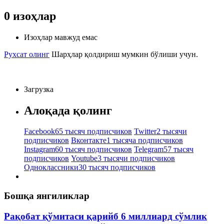
0
изоҳлар
Изоҳлар мавжуд емас
Рухсат олинг
Шарҳлар қолдириш мумкин бўлиши учун.
Загрузка
Алоқада қолинг
Facebook
65 тысяч подписчиков
Twitter
2 тысячи
подписчиков
Вконтакте
1 тысяча подписчиков
Instagram
60 тысяч подписчиков
Telegram
57 тысяч
подписчиков
Youtube
3 тысячи подписчиков
Одноклассники
30 тысяч подписчиков
Бошқа янгиликлар
Рақобат қўмитаси қарийб 6 миллиард сўмлик