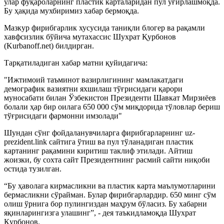
улар фуқароларнинг пластик карталаридан пул ўғирлашмоқда.
Бу ҳақида мухбиримиз хабар бермоқда.
Мазкур фирибгарлик хусусида таниқли блогер ва рақамли
хавфсизлик бўйича мутахассис Шухрат Қурбонов
(Kurbanoff.net) билдирган.
Тарқатиладиган хабар матни қуйидагича:
"Ижтимоий таъминот вазирлигининг мамлакатдаги
демографик вазиятни яхшилаш тўғрисидаги қарори
муносабати билан Ўзбекистон Президенти Шавкат Мирзиёев
болали ҳар бир оилага 650 000 сўм миқдорида тўловлар бериш
тўғрисидаги фармонни имзолади"
Шундан сўнг фойдаланувчиларга фирибгарларнинг uz-
prezident.link сайтига ўтиш ва пул тўланадиган пластик
картанинг рақамини киритиш таклиф этилади. Айтиш
жоизки, бу сохта сайт Президентнинг расмий сайти ниқоби
остида тузилган.
“Бу ҳаволага кирмасликни ва пластик карта маълумотларини
бермасликни сўрайман. Булар фирибгарлардир. 650 минг сўм
олиш ўрнига бор пулингиздан маҳрум бўласиз. Бу хабарни
яқинларингизга улашинг”, - дея таъкидламоқда Шухрат
Қурбонов.