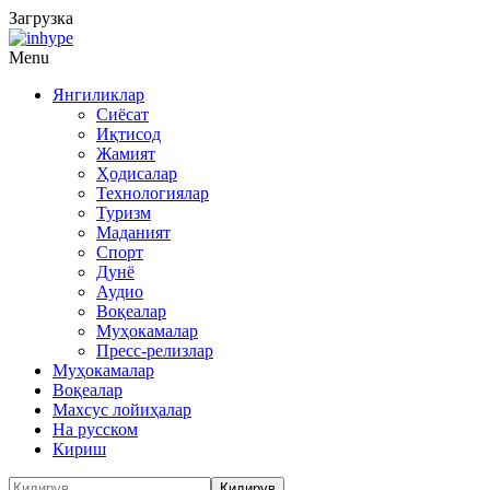
Загрузка
Menu
Янгиликлар
Сиёсат
Иқтисод
Жамият
Ҳодисалар
Технологиялар
Туризм
Маданият
Спорт
Дунё
Аудио
Воқеалар
Муҳокамалар
Пресс-релизлар
Муҳокамалар
Воқеалар
Махсус лойиҳалар
На русском
Кириш