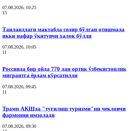
07.08.2026, 10:25
15
Таиланддаги мактабда содир бўлган отишмада
икки нафар ўқитувчи ҳалок бўлди
07.08.2026, 10:05
11
Россияда бир ойда 770 дан ортиқ ўзбекистонлик
мигрантга ёрдам кўрсатилди
07.08.2026, 09:45
11
Трамп АҚШда "туғилиш туризми"ни чекловчи
фармонни имзолади
07.08.2026, 09:30