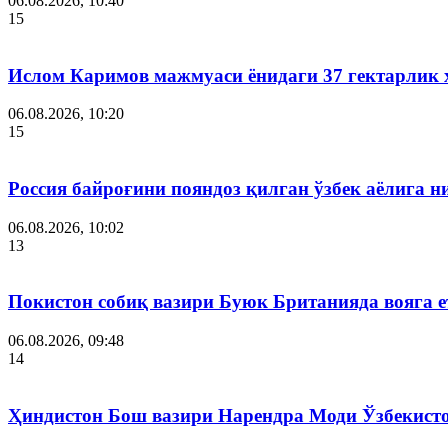
06.08.2026, 10:40
15
Ислом Каримов мажмуаси ёнидаги 37 гектарлик 
06.08.2026, 10:20
15
Россия байроғини пояндоз қилган ўзбек аёлига 
06.08.2026, 10:02
13
Покистон собиқ вазири Буюк Британияда вояга 
06.08.2026, 09:48
14
Ҳиндистон Бош вазири Нарендра Моди Ўзбекист