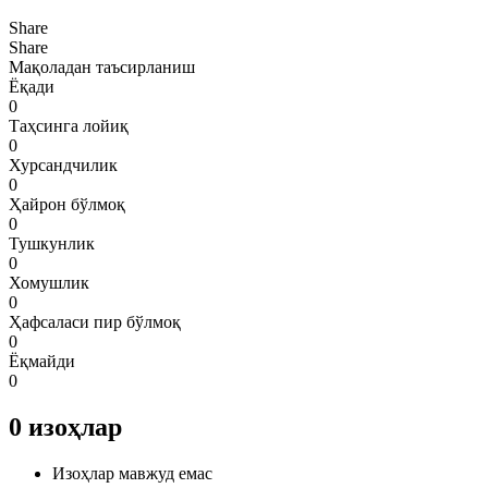
Share
Share
Мақоладан таъсирланиш
Ёқади
0
Таҳсинга лойиқ
0
Хурсандчилик
0
Ҳайрон бўлмоқ
0
Тушкунлик
0
Хомушлик
0
Ҳафсаласи пир бўлмоқ
0
Ёқмайди
0
0
изоҳлар
Изоҳлар мавжуд емас