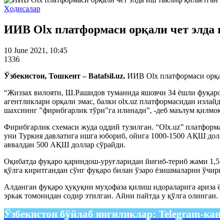
Ҳодисалар
ИИВ Olx платформаси орқали чет элда
10 June 2021, 10:45
1336
Ўзбекистон, Тошкент – Batafsil.uz.
ИИВ Olx платформаси орқал
“Жиззах вилояти, Ш.Рашидов туманида яшовчи 34 ёшли фуқаро
агентликлари орқали эмас, балки olx.uz платформасидан изл
шахснинг "фирибгарлик тўри"га илинади”, -деб маълум қилмо
Фирибгарлик схемаси жуда оддий тузилган. “Olx.uz” платфор
уни Туркия давлатига ишга юбориб, ойига 1000-1500 АҚШ дол
аввалдан 500 АҚШ доллар сўрайди.
Оқибатда фуқаро қариндош-уруғларидан йиғиб-териб жами 1,5
қўлга киритгандан сўнг фуқаро билан ўзаро ёзишмаларни ўчири
Алданган фуқаро ҳуқуқни муҳофаза қилиш идораларига ариза 
эркак томонидан содир этилган. Айни пайтда у қўлга олинган.
Ўзбекистон бўйлаб янгиликлар:
Telegram-ка