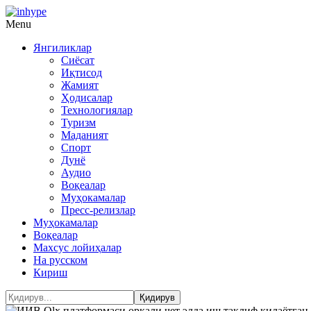
Menu
Янгиликлар
Сиёсат
Иқтисод
Жамият
Ҳодисалар
Технологиялар
Туризм
Маданият
Спорт
Дунё
Аудио
Воқеалар
Муҳокамалар
Пресс-релизлар
Муҳокамалар
Воқеалар
Махсус лойиҳалар
На русском
Кириш