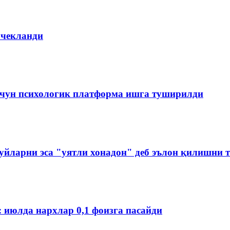
 чекланди
чун психологик платформа ишга туширилди
йларни эса "уятли хонадон" деб эълон қилишни 
: июлда нархлар 0,1 фоизга пасайди