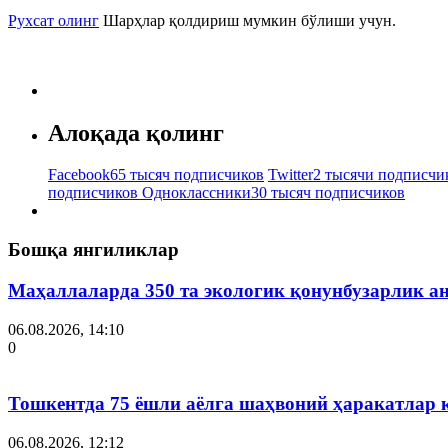
Рухсат олинг
Шарҳлар қолдириш мумкин бўлиши учун.
Алоқада қолинг
Facebook
65 тысяч подписчиков
Twitter
2 тысячи подписчи
подписчиков
Одноклассники
30 тысяч подписчиков
Бошқа янгиликлар
Маҳаллаларда 350 та экологик қонунбузарлик а
06.08.2026, 14:10
0
Тошкентда 75 ёшли аёлга шаҳвоний ҳаракатлар 
06.08.2026, 12:12