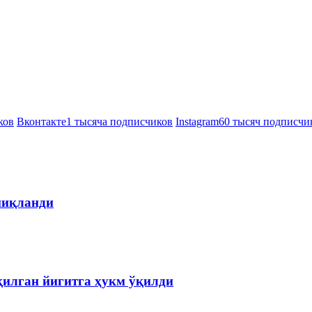
ков
Вконтакте
1 тысяча подписчиков
Instagram
60 тысяч подписчи
ниқланди
қилган йигитга ҳукм ўқилди