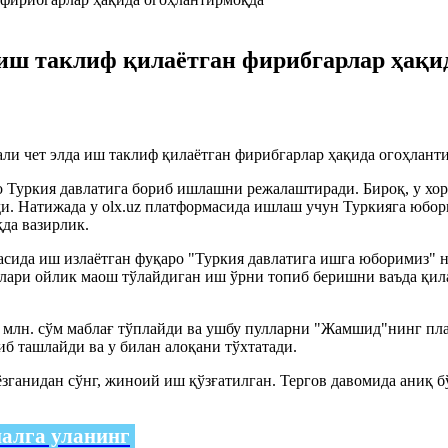
 иш таклиф қилаётган фирибгарлар ҳақи
и чет элда иш таклиф қилаётган фирибгарлар ҳақида огоҳлант
 Туркия давлатига бориб ишлашни режалаштиради. Бироқ, у хо
айди. Натижада у olx.uz платформасида ишлаш учун Туркияга юб
қда вазирлик.
масида иш излаётган фуқаро "Туркия давлатига ишга юборимиз
лари ойлик маош тўлайдиган иш ўрни топиб беришни ваъда қил
 млн. сўм маблағ тўплайди ва ушбу пулларни "Жамшид"нинг пла
б ташлайди ва у билан алоқани тўхтатади.
ёзганидан сўнг, жиноий иш қўзғатилган. Тергов давомида аниқ
налга уланинг