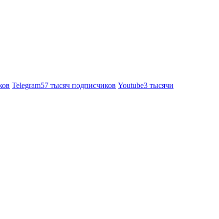
ков
Telegram
57 тысяч подписчиков
Youtube
3 тысячи