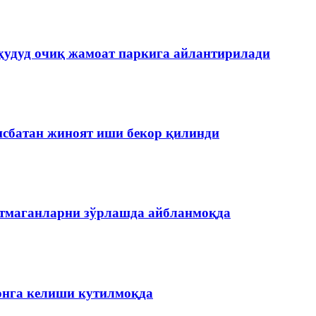
ҳудуд очиқ жамоат паркига айлантирилади
нисбатан жиноят иши бекор қилинди
етмаганларни зўрлашда айбланмоқда
онга келиши кутилмоқда