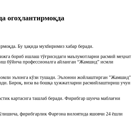
да огоҳлантирмоқда
ирмоқда. Бу ҳақида мухбиримиз хабар беради.
рижга бориб ишлаш тўғрисидаги маълумотларни расмий меҳнат
ориш бўйича профессионалга айланган “Жамшид” исмли
" номли эълонга кўзи тушади. Эълонни жойлаштирган "Жамшид"
ади. Бироқ, виза ва бошқа ҳужжатларни расмийлаштириш учун
стик картасига ташлаб беради. Фирибгар шунча маблағни
 бўлишича, фирибгарлик Фарғона вилоятида яшовчи 24 ёшли