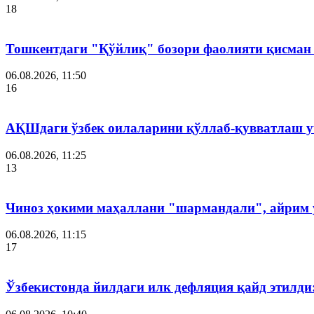
18
Тошкентдаги "Қўйлиқ" бозори фаолияти қисман
06.08.2026, 11:50
16
АҚШдаги ўзбек оилаларини қўллаб-қувватлаш у
06.08.2026, 11:25
13
Чиноз ҳокими маҳаллани "шармандали", айрим у
06.08.2026, 11:15
17
Ўзбекистонда йилдаги илк дефляция қайд этилди