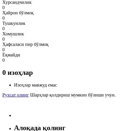
Хурсандчилик
0
Ҳайрон бўлмоқ
0
Тушкунлик
0
Хомушлик
0
Ҳафсаласи пир бўлмоқ
0
Ёқмайди
0
0
изоҳлар
Изоҳлар мавжуд емас
Рухсат олинг
Шарҳлар қолдириш мумкин бўлиши учун.
Алоқада қолинг