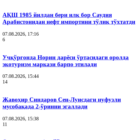
АҚШ 1985 йилдан бери илк бор Саудия
Арабистонидан нефт импортини тўлиқ тўхтатди
07.08.2026, 17:16
6
Учқўрғонда Норин дарёси ўртасидаги оролда
экотуризм маркази барпо этилади
07.08.2026, 15:44
14
Жавоҳир Синдаров Сен-Луисдаги нуфузли
мусобақада 2-ўринни эгаллади
07.08.2026, 15:38
11