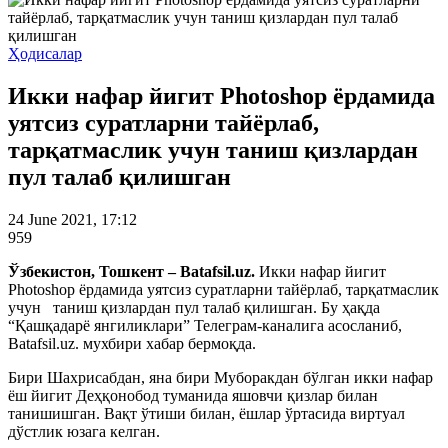
Ҳодисалар
Икки нафар йигит Photoshop ёрдамида
уятсиз суратларни тайёрлаб,
тарқатмаслик учун таниш қизлардан
пул талаб қилишган
24 June 2021, 17:12
959
Ўзбекистон, Тошкент – Batafsil.uz.
Икки нафар йигит
Photoshop ёрдамида уятсиз суратларни тайёрлаб, тарқатмаслик
учун таниш қизлардан пул талаб қилишган. Бу ҳақда
“Қашқадарё янгиликлари” Телеграм-каналига асосланиб,
Batafsil.uz. мухбири хабар бермоқда.
Бири Шахрисабдан, яна бири Муборакдан бўлган икки нафар
ёш йигит Деҳқонобод туманида яшовчи қизлар билан
танишишган. Вақт ўтиши билан, ёшлар ўртасида виртуал
дўстлик юзага келган.