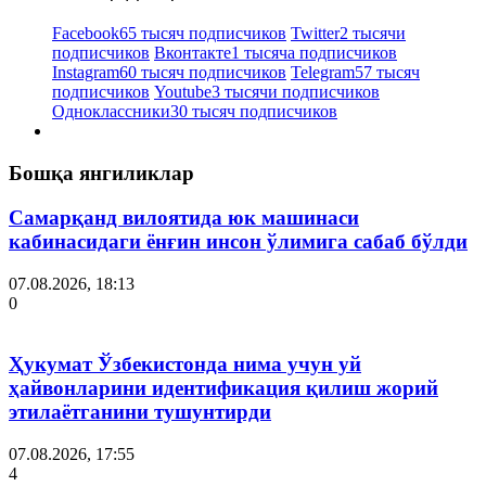
Facebook
65 тысяч подписчиков
Twitter
2 тысячи
подписчиков
Вконтакте
1 тысяча подписчиков
Instagram
60 тысяч подписчиков
Telegram
57 тысяч
подписчиков
Youtube
3 тысячи подписчиков
Одноклассники
30 тысяч подписчиков
Бошқа янгиликлар
Самарқанд вилоятида юк машинаси
кабинасидаги ёнғин инсон ўлимига сабаб бўлди
07.08.2026, 18:13
0
Ҳукумат Ўзбекистонда нима учун уй
ҳайвонларини идентификация қилиш жорий
этилаётганини тушунтирди
07.08.2026, 17:55
4