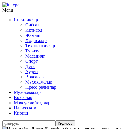
Menu
Янгиликлар
Сиёсат
Иқтисод
Жамият
Ҳодисалар
Технологиялар
Туризм
Маданият
Спорт
Дунё
Аудио
Воқеалар
Муҳокамалар
Пресс-релизлар
Муҳокамалар
Воқеалар
Махсус лойиҳалар
На русском
Кириш