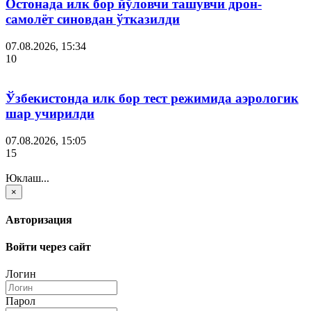
Остонада илк бор йўловчи ташувчи дрон-
самолёт синовдан ўтказилди
07.08.2026, 15:34
10
Ўзбекистонда илк бор тест режимида аэрологик
шар учирилди
07.08.2026, 15:05
15
Юклаш...
×
Авторизация
Войти через сайт
Логин
Парол