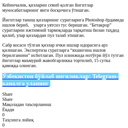
Кейинчалик, қизларни севиб қолган йигитлар
муносабатларнинг янги босқичига ўтишган.
Йигитлар таниш қизларнинг суратларига Photoshop ёрдамида
ишлов бериб, уларга уятсиз тус беришган. “Бетакрор”
суратларни ижтимоий тармоқларда тарқатиш билан таҳдид
қилиб, улар қизлардан пул талаб этишган.
Сабр косаси тўлган қизлар ички ишлар идорасига арз
қилишган. Экспертиза суратларга “яхшигина ишлов
берилганини” исботлаган. Пул илинжида нотўғри йўл тутган
йигитлар маъмурий жавобгарликка тортилиб, 15 сутка
қамоққа олинган.
Ўзбекистон бўйлаб янгиликлар:
Telegram-
каналга уланинг
Share
Share
Мақоладан таъсирланиш
Ёқади
0
Таҳсинга лойиқ
0