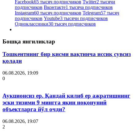
Facebook
65 тысяч подписчиков
Twitter
2 тысячи
подписчиков
Вконтакте
1 тысяча подписчиков
Instagram
60 тысяч подписчиков
Telegram
57 тысяч
подписчиков
Youtube
3 тысячи подписчиков
Одноклассники
30 тысяч подписчиков
Бошқа янгиликлар
Тошкентнинг бир қисми вақтинча иссиқ сувсиз
қолади
06.08.2026, 19:09
0
Аукционсиз ер. Қандай қилиб ер ажратишнинг
эски тизими 9 мингга яқин ноқонуний
объектларга йўл очди?
06.08.2026, 19:07
2