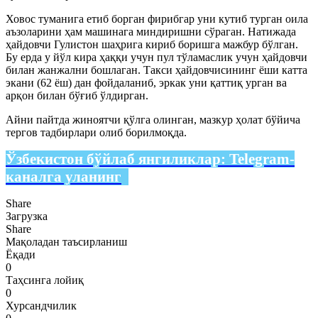
Ховос туманига етиб борган фирибгар уни кутиб турган оила
аъзоларини ҳам машинага миндиришни сўраган. Натижада
ҳайдовчи Гулистон шаҳрига кириб боришга мажбур бўлган.
Бу ерда у йўл кира ҳаққи учун пул тўламаслик учун ҳайдовчи
билан жанжални бошлаган. Такси ҳайдовчисининг ёши катта
экани (62 ёш) дан фойдаланиб, эркак уни қаттиқ урган ва
арқон билан бўғиб ўлдирган.
Айни пайтда жиноятчи қўлга олинган, мазкур ҳолат бўйича
тергов тадбирлари олиб борилмоқда.
Ўзбекистон бўйлаб янгиликлар:
Telegram-
каналга уланинг
Share
Загрузка
Share
Мақоладан таъсирланиш
Ёқади
0
Таҳсинга лойиқ
0
Хурсандчилик