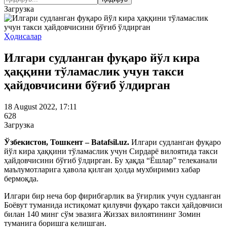
Загрузка
Ҳодисалар
Илгари судланган фуқаро йўл кира
ҳаққини тўламаслик учун такси
ҳайдовчисини бўғиб ўлдирган
18 August 2022, 17:11
628
Загрузка
Ўзбекистон, Тошкент – Batafsil.uz.
Илгари судланган фуқаро
йўл кира ҳаққини тўламаслик учун Сирдарё вилоятида такси
ҳайдовчисини бўғиб ўлдирган. Бу ҳақда “Ёшлар” телеканали
маълумотларига ҳавола қилган ҳолда мухбиримиз хабар
бермоқда.
Илгари бир неча бор фирибгарлик ва ўғирлик учун судланган
Боёвут туманида истиқомат қилувчи фуқаро такси ҳайдовчиси
билан 140 минг сўм эвазига Жиззах вилоятининг Зомин
туманига боришга келишган.