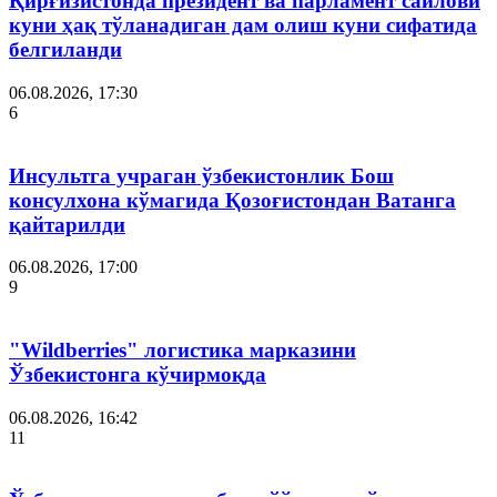
Қирғизистонда президент ва парламент сайлови
куни ҳақ тўланадиган дам олиш куни сифатида
белгиланди
06.08.2026, 17:30
6
Инсультга учраган ўзбекистонлик Бош
консулхона кўмагида Қозоғистондан Ватанга
қайтарилди
06.08.2026, 17:00
9
"Wildberries" логистика марказини
Ўзбекистонга кўчирмоқда
06.08.2026, 16:42
11