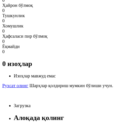
0
Ҳайрон бўлмоқ
0
Тушкунлик
0
Хомушлик
0
Ҳафсаласи пир бўлмоқ
0
Ёқмайди
0
0
изоҳлар
Изоҳлар мавжуд емас
Рухсат олинг
Шарҳлар қолдириш мумкин бўлиши учун.
Загрузка
Алоқада қолинг