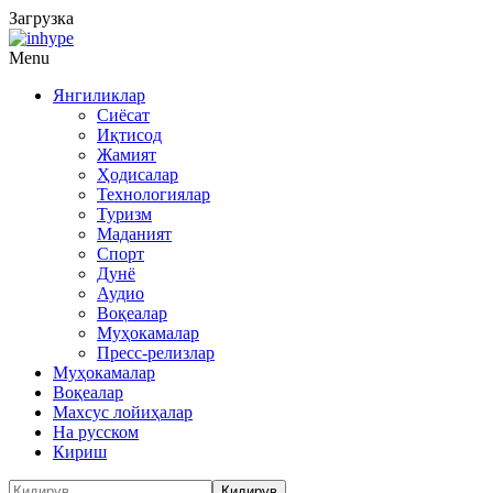
Загрузка
Menu
Янгиликлар
Сиёсат
Иқтисод
Жамият
Ҳодисалар
Технологиялар
Туризм
Маданият
Спорт
Дунё
Аудио
Воқеалар
Муҳокамалар
Пресс-релизлар
Муҳокамалар
Воқеалар
Махсус лойиҳалар
На русском
Кириш