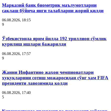
Марказий банк биометрик маълумотларни
сақлаш бўйича янги талабларни жорий қилди
06.08.2026, 18:15
9
Ўзбекистонда ярим йилда 192 триллион сўмлик
қурилиш ишлари бажарилди
06.08.2026, 17:57
9
Жанни Инфантино жаҳон чемпионатлари
ҳуқуқларини сотиш можаросидан сўнг ҳам FIFA
президенти лавозимида қолди
06.08.2026, 17:40
5