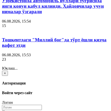
Ўзбекистонда автомобиль йўллари тўғрисида
янги қонун қабул қилинди. Ҳайдовчилар учун
нималар ўзгаради
06.08.2026, 15:54
15
Тошкентдаги "Миллий боғ"да тўрт ёшли қизча
вафот этди
06.08.2026, 15:53
23
Юклаш...
×
Авторизация
Войти через сайт
Логин