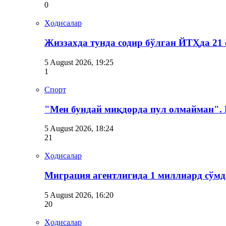
0
Ҳодисалар
Жиззахда тунда содир бўлган ЙТҲда 21 
5 August 2026, 19:25
1
Спорт
"Мен бундай миқдорда пул олмайман".
5 August 2026, 18:24
21
Ҳодисалар
Миграция агентлигида 1 миллиард сўмд
5 August 2026, 16:20
20
Ҳодисалар