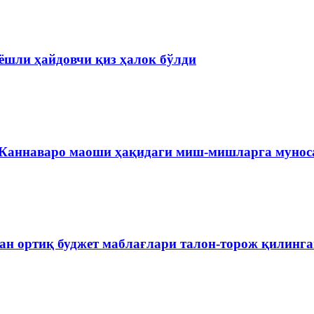
ёшли ҳайдовчи қиз ҳалок бўлди
 Каннаваро маоши ҳақидаги миш-мишларга мунос
ан ортиқ буджет маблағлари талон-торож қилинг