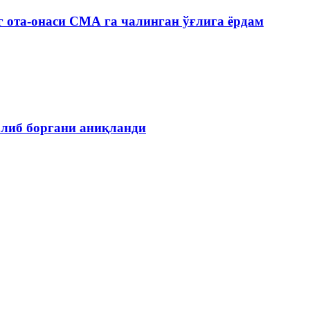
 ота-онаси СМА га чалинган ўғлига ёрдам
олиб боргани аниқланди