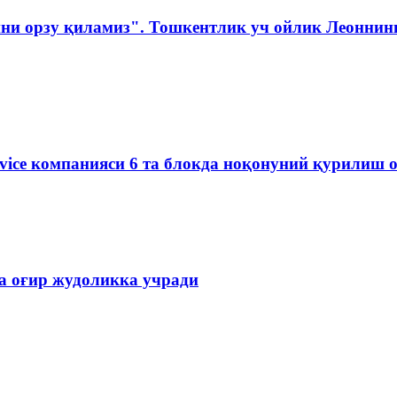
ни орзу қиламиз". Тошкентлик уч ойлик Леоннинг
rvice компанияси 6 та блокда ноқонуний қурилиш 
ва оғир жудоликка учради