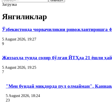
Загрузка
Янгиликлар
Ўзбекистонда чорвачиликни ривожлантиришга 4
5 August 2026, 19:27
9
Жиззахда тунда содир бўлган ЙТҲда 21 ёшли ҳай
5 August 2026, 19:25
7
"Мен бундай миқдорда пул олмайман". Канна
5 August 2026, 18:24
23