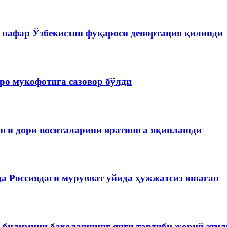
 нафар Ўзбекистон фуқароси депортация қилинди
ро мукофотига сазовор бўлди
нги дори воситаларини яратишга яқинлашди
да Россиядаги мурувват уйида ҳужжатсиз яшаган
р билимини баҳолашнинг янги тартиби жорий эти