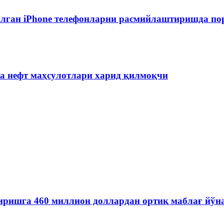
лган iPhone телефонларни расмийлаштиришда пор
на нефт маҳсулотлари харид қилмоқчи
иришга 460 миллион доллардан ортиқ маблағ йўн