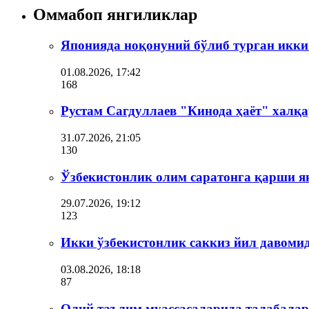
Оммабоп янгиликлар
Японияда ноқонуний бўлиб турган икки
01.08.2026, 17:42
168
Рустам Сагдуллаев "Кинода ҳаёт" халқа
31.07.2026, 21:05
130
Ўзбекистонлик олим саратонга қарши я
29.07.2026, 19:12
123
Икки ўзбекистонлик саккиз йил давоми
03.08.2026, 18:18
87
Олий таълим муассасаларида талабала