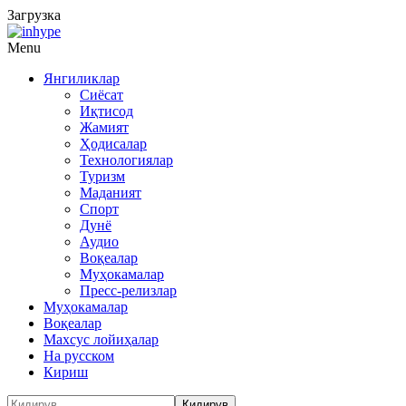
Загрузка
Menu
Янгиликлар
Сиёсат
Иқтисод
Жамият
Ҳодисалар
Технологиялар
Туризм
Маданият
Спорт
Дунё
Аудио
Воқеалар
Муҳокамалар
Пресс-релизлар
Муҳокамалар
Воқеалар
Махсус лойиҳалар
На русском
Кириш