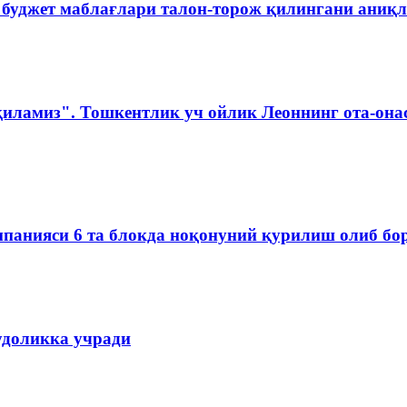
 буджет маблағлари талон-торож қилингани аниқ
қиламиз". Тошкентлик уч ойлик Леоннинг ота-она
омпанияси 6 та блокда ноқонуний қурилиш олиб б
удоликка учради