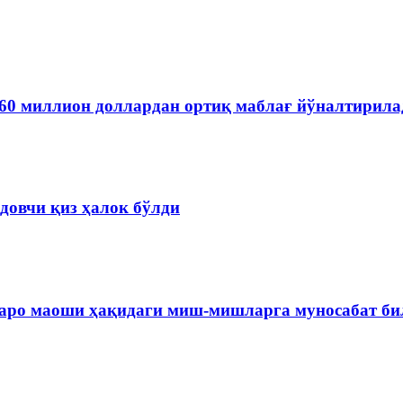
60 миллион доллардан ортиқ маблағ йўналтирила
довчи қиз ҳалок бўлди
варо маоши ҳақидаги миш-мишларга муносабат б