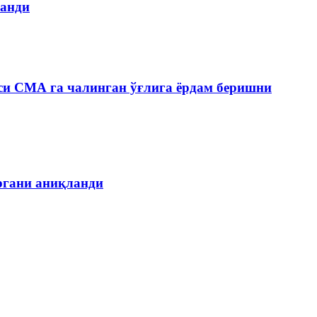
ланди
си СМА га чалинган ўғлига ёрдам беришни
органи аниқланди