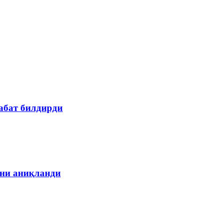
абат билдирди
ани аниқланди