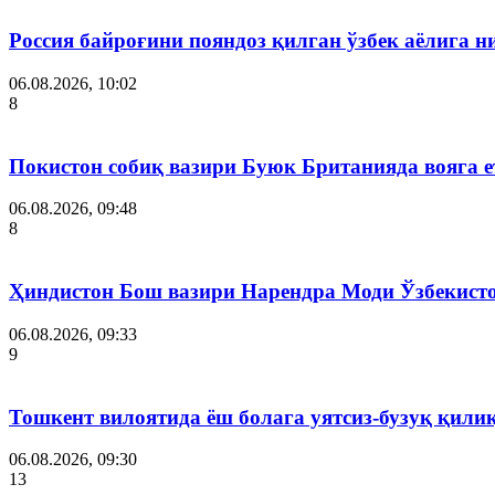
Россия байроғини пояндоз қилган ўзбек аёлига 
06.08.2026, 10:02
8
Покистон собиқ вазири Буюк Британияда вояга 
06.08.2026, 09:48
8
Ҳиндистон Бош вазири Нарендра Моди Ўзбекист
06.08.2026, 09:33
9
Тошкент вилоятида ёш болага уятсиз-бузуқ қили
06.08.2026, 09:30
13