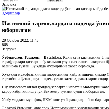
Загрузка
Ҳодисалар
Ижтимоий тармоқлардаги видеода ўпишг
юборилган
28 October 2022, 11:43
868
Загрузка
Ўзбекистон, Тошкент – Batafsil.uz.
Куни кеча қизларнинг ўпиш
тарафдорлари қизларни бу қилмиш учун жазолашга чақирган б
баённома тузган. Бу ҳақда мухбиримиз хабар бермоқда.
Ҳуқуқни муҳофаза қилиш идорасининг қайд этишича, қизлар (1
тартибини бузган, шунингдек, уятли хатти-ҳаракатларни содир
Шу муносабат билан қоидабузарларга нисбатан Маъмурий жаво
қарор қабул қилиш учун Бектемир тумани судига юборилган.
Ушбу моддага мувофиқ, БҲМнинг уч бараваридан беш баравариг
Эслатиб ўтамизки, аввалроқ Истеъмолчилар ҳуқуқларини ҳимоя