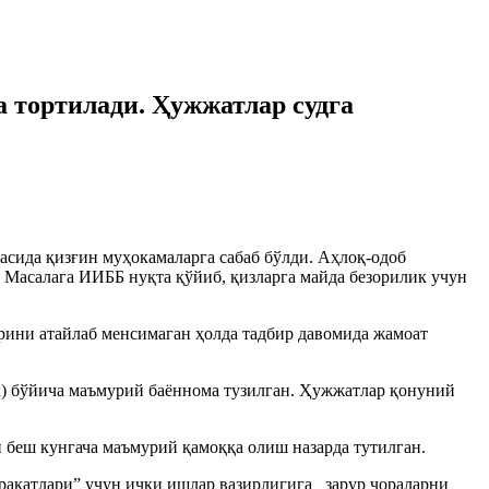
 тортилади. Ҳужжатлар судга
сида қизғин муҳокамаларга сабаб бўлди. Аҳлоқ-одоб
Масалага ИИББ нуқта қўйиб, қизларга майда безорилик учун
арини атайлаб менсимаган ҳолда тадбир давомида жамоат
к) бўйича маъмурий баённома тузилган. Ҳужжатлар қонуний
 беш кунгача маъмурий қамоққа олиш назарда тутилган.
аракатлари” учун ички ишлар вазирлигига зарур чораларни