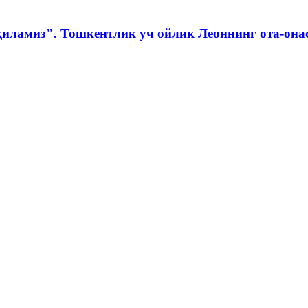
қиламиз". Тошкентлик уч ойлик Леоннинг ота-она