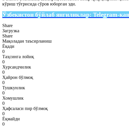
кўриш тўғрисида сўров юборган эди.
Ўзбекистон бўйлаб янгиликлар:
Telegram-ка
Share
Загрузка
Share
Мақоладан таъсирланиш
Ёқади
0
Таҳсинга лойиқ
0
Хурсандчилик
0
Ҳайрон бўлмоқ
0
Тушкунлик
0
Хомушлик
0
Ҳафсаласи пир бўлмоқ
0
Ёқмайди
0