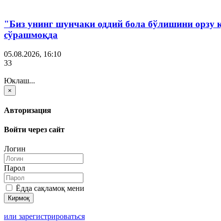
"Биз унинг шунчаки оддий бола бўлишини орзу 
сўрашмоқда
05.08.2026, 16:10
33
Юклаш...
×
Авторизация
Войти через сайт
Логин
Парол
Ёдда сақламоқ мени
или зарегистрироваться