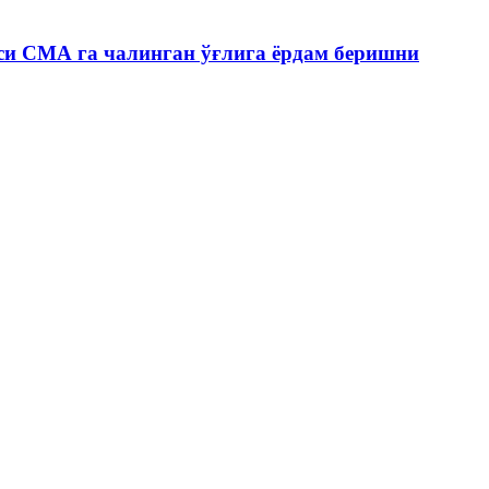
си СМА га чалинган ўғлига ёрдам беришни