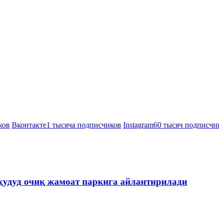
ков
Вконтакте
1 тысяча подписчиков
Instagram
60 тысяч подписчи
ҳудуд очиқ жамоат паркига айлантирилади