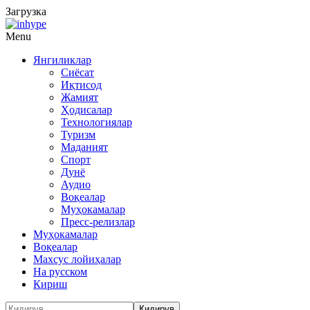
Загрузка
Menu
Янгиликлар
Сиёсат
Иқтисод
Жамият
Ҳодисалар
Технологиялар
Туризм
Маданият
Спорт
Дунё
Аудио
Воқеалар
Муҳокамалар
Пресс-релизлар
Муҳокамалар
Воқеалар
Махсус лойиҳалар
На русском
Кириш