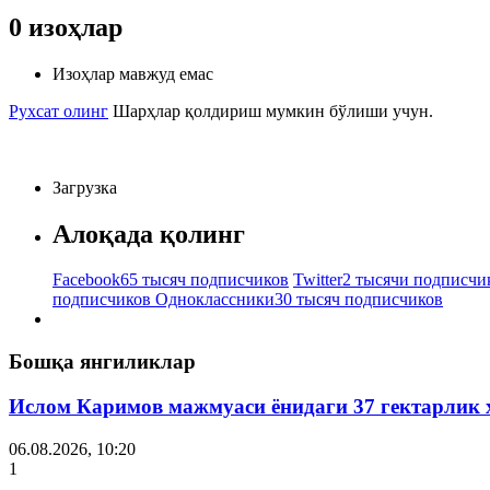
0
изоҳлар
Изоҳлар мавжуд емас
Рухсат олинг
Шарҳлар қолдириш мумкин бўлиши учун.
Загрузка
Алоқада қолинг
Facebook
65 тысяч подписчиков
Twitter
2 тысячи подписчи
подписчиков
Одноклассники
30 тысяч подписчиков
Бошқа янгиликлар
Ислом Каримов мажмуаси ёнидаги 37 гектарлик 
06.08.2026, 10:20
1