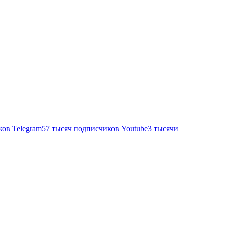
ков
Telegram
57 тысяч подписчиков
Youtube
3 тысячи