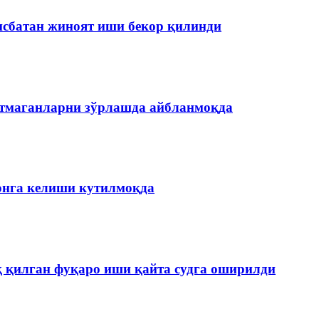
нисбатан жиноят иши бекор қилинди
етмаганларни зўрлашда айбланмоқда
онга келиши кутилмоқда
қ қилган фуқаро иши қайта судга оширилди