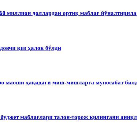
60 миллион доллардан ортиқ маблағ йўналтирила
довчи қиз ҳалок бўлди
ро маоши ҳақидаги миш-мишларга муносабат бил
 буджет маблағлари талон-торож қилингани аниқ