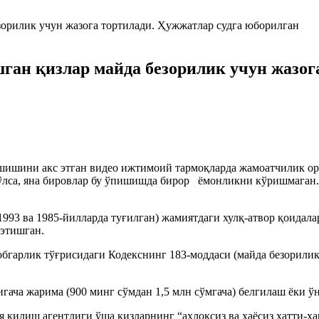
ан қизлар майда безорилик учун жазога
ишини акс этган видео ижтимоий тармоқларда жамоатчилик ора
ўлса, яна бировлар бу ўпишишда бирор ёмонликни кўришмаган. 
993 ва 1985-йилларда туғилган) жамиятдаги хулқ-атвор қоидал
 этишган.
бгарлик тўғрисидаги Кодекснинг 183-моддаси (майда безорили
ача жарима (900 минг сўмдан 1,5 млн сўмгача) белгилаш ёки ўн
 қилиш агентлиги ўша қизларнинг “ахлоқсиз ва ҳаёсиз хатти-ҳ