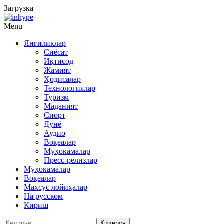
Загрузка
Menu
Янгиликлар
Сиёсат
Иқтисод
Жамият
Ҳодисалар
Технологиялар
Туризм
Маданият
Спорт
Дунё
Аудио
Воқеалар
Муҳокамалар
Пресс-релизлар
Муҳокамалар
Воқеалар
Махсус лойиҳалар
На русском
Кириш