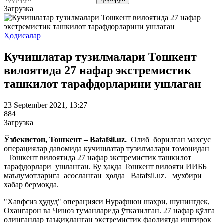
Загрузка
Ҳодисалар
Кучишлатар тузилмалари Тошкент
вилоятида 27 нафар экстремистик
ташкилот тарафдорларини ушлаган
23 September 2021, 13:27
884
Загрузка
Ўзбекистон, Тошкент – Batafsil.uz.
Олиб борилган махсус
операциялар давомида кучишлатар тузилмалари томонидан
Тошкент вилоятида 27 нафар экстремистик ташкилот
тарафдорлари ушланган. Бу ҳақда Тошкент вилояти ИИББ
маълумотларига асосланган ҳолда Batafsil.uz. мухбири
хабар бермоқда.
"Хавфсиз ҳудуд" операцияси Нурафшон шаҳри, шунингдек,
Охангарон ва Чиноз туманларида ўтказилган. 27 нафар қўлга
олинганлар таъқиқланган экстремистик фаолиятда иштирок