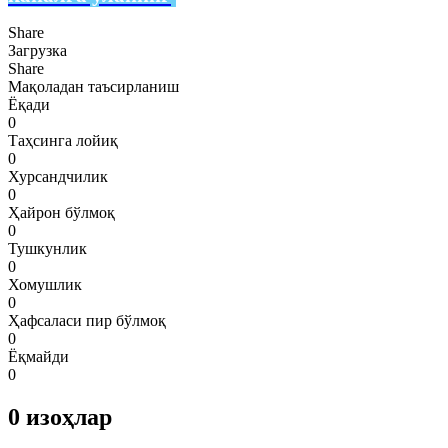
Share
Загрузка
Share
Мақоладан таъсирланиш
Ёқади
0
Таҳсинга лойиқ
0
Хурсандчилик
0
Ҳайрон бўлмоқ
0
Тушкунлик
0
Хомушлик
0
Ҳафсаласи пир бўлмоқ
0
Ёқмайди
0
0
изоҳлар