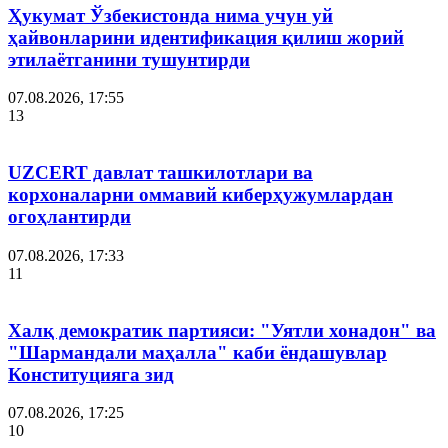
Ҳукумат Ўзбекистонда нима учун уй
ҳайвонларини идентификация қилиш жорий
этилаётганини тушунтирди
07.08.2026, 17:55
13
UZCERT давлат ташкилотлари ва
корхоналарни оммавий киберҳужумлардан
огоҳлантирди
07.08.2026, 17:33
11
Халқ демократик партияси: "Уятли хонадон" ва
"Шармандали маҳалла" каби ёндашувлар
Конституцияга зид
07.08.2026, 17:25
10