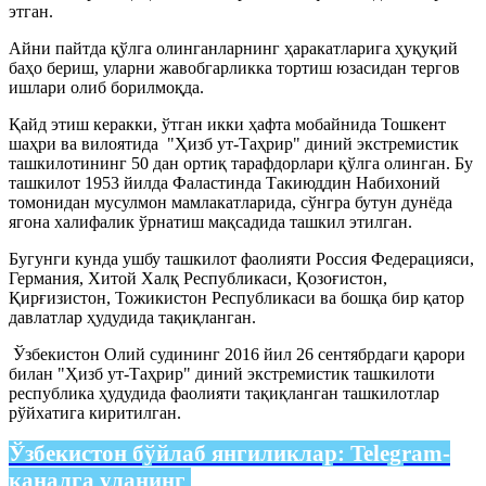
этган.
Айни пайтда қўлга олинганларнинг ҳаракатларига ҳуқуқий
баҳо бериш, уларни жавобгарликка тортиш юзасидан тергов
ишлари олиб борилмоқда.
Қайд этиш керакки, ўтган икки ҳафта мобайнида Тошкент
шаҳри ва вилоятида "Ҳизб ут-Таҳрир" диний экстремистик
ташкилотининг 50 дан ортиқ тарафдорлари қўлга олинган. Бу
ташкилот 1953 йилда Фаластинда Такиюддин Набихоний
томонидан мусулмон мамлакатларида, сўнгра бутун дунёда
ягона халифалик ўрнатиш мақсадида ташкил этилган.
Бугунги кунда ушбу ташкилот фаолияти Россия Федерацияси,
Германия, Хитой Халқ Республикаси, Қозоғистон,
Қирғизистон, Тожикистон Республикаси ва бошқа бир қатор
давлатлар ҳудудида тақиқланган.
Ўзбекистон Олий судининг 2016 йил 26 сентябрдаги қарори
билан "Ҳизб ут-Таҳрир" диний экстремистик ташкилоти
республика ҳудудида фаолияти тақиқланган ташкилотлар
рўйхатига киритилган.
Ўзбекистон бўйлаб янгиликлар:
Telegram-
каналга уланинг