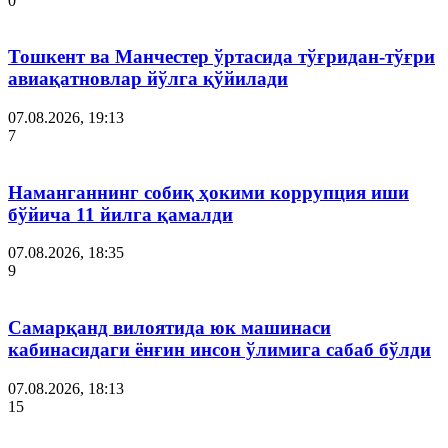
0
Тошкент ва Манчестер ўртасида тўғридан-тўғри
авиақатновлар йўлга қўйилади
07.08.2026, 19:13
7
Наманганнинг собиқ ҳокими коррупция иши
бўйича 11 йилга қамалди
07.08.2026, 18:35
9
Самарқанд вилоятида юк машинаси
кабинасидаги ёнғин инсон ўлимига сабаб бўлди
07.08.2026, 18:13
15