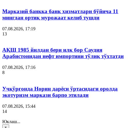
Марказий банкка банк хизматлари бўйича 11
мингдан ортиқ мурожаат келиб тушди
07.08.2026, 17:19
13
АҚШ 1985 йилдан бери илк бор Саудия
Арабистонидан нефт импортини тўлиқ тўхтатди
07.08.2026, 17:16
8
Учқўрғонда Норин дарёси ўртасидаги оролда
экотуризм маркази барпо этилади
07.08.2026, 15:44
14
Юклаш...
×