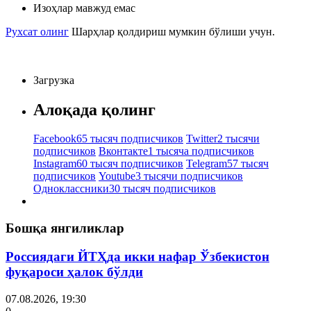
Изоҳлар мавжуд емас
Рухсат олинг
Шарҳлар қолдириш мумкин бўлиши учун.
Загрузка
Алоқада қолинг
Facebook
65 тысяч подписчиков
Twitter
2 тысячи
подписчиков
Вконтакте
1 тысяча подписчиков
Instagram
60 тысяч подписчиков
Telegram
57 тысяч
подписчиков
Youtube
3 тысячи подписчиков
Одноклассники
30 тысяч подписчиков
Бошқа янгиликлар
Россиядаги ЙТҲда икки нафар Ўзбекистон
фуқароси ҳалок бўлди
07.08.2026, 19:30