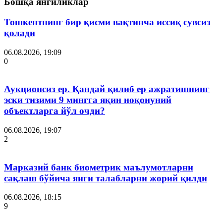
Бошқа янгиликлар
Тошкентнинг бир қисми вақтинча иссиқ сувсиз
қолади
06.08.2026, 19:09
0
Аукционсиз ер. Қандай қилиб ер ажратишнинг
эски тизими 9 мингга яқин ноқонуний
объектларга йўл очди?
06.08.2026, 19:07
2
Марказий банк биометрик маълумотларни
сақлаш бўйича янги талабларни жорий қилди
06.08.2026, 18:15
9