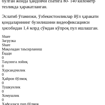
бўлган жойда ҳайдовчи соатига 80- 140 километр
тезликда ҳаракатланган.
Эслатиб ўтамизки, ўзбекистонликлар йўл ҳаракати
қоидаларининг бузилишини видеофиксацияси
ҳисобидан 1,4 млрд сўмдан кўпроқ пул ишлашган.
Share
Загрузка
Share
Мақоладан таъсирланиш
Ёқади
0
Таҳсинга лойиқ
0
Хурсандчилик
0
Ҳайрон бўлмоқ
0
Тушкунлик
0
Хомушлик
0
Ҳафсаласи пир бўлмоқ