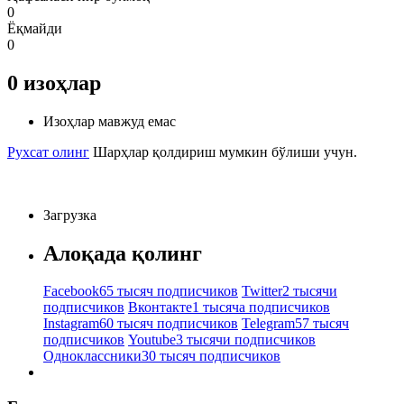
0
Ёқмайди
0
0
изоҳлар
Изоҳлар мавжуд емас
Рухсат олинг
Шарҳлар қолдириш мумкин бўлиши учун.
Загрузка
Алоқада қолинг
Facebook
65 тысяч подписчиков
Twitter
2 тысячи
подписчиков
Вконтакте
1 тысяча подписчиков
Instagram
60 тысяч подписчиков
Telegram
57 тысяч
подписчиков
Youtube
3 тысячи подписчиков
Одноклассники
30 тысяч подписчиков