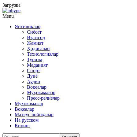
Загрузка
Menu
Янгиликлар
Сиёсат
Иқтисод
Жамият
Ҳодисалар
Технологиялар
Туризм
Маданият
Спорт
Дунё
Аудио
Воқеалар
Муҳокамалар
Пресс-релизлар
Муҳокамалар
Воқеалар
Махсус лойиҳалар
На русском
Кириш