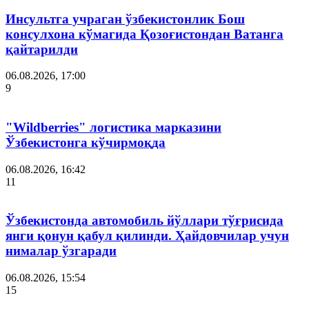
Инсультга учраган ўзбекистонлик Бош
консулхона кўмагида Қозоғистондан Ватанга
қайтарилди
06.08.2026, 17:00
9
"Wildberries" логистика марказини
Ўзбекистонга кўчирмоқда
06.08.2026, 16:42
11
Ўзбекистонда автомобиль йўллари тўғрисида
янги қонун қабул қилинди. Ҳайдовчилар учун
нималар ўзгаради
06.08.2026, 15:54
15