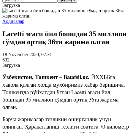
Загрузка
Ҳодисалар
Lacetti эгаси йил бошидан 35 миллион
сўмдан ортиқ 36та жарима олган
18 November 2020, 07:31
632
Загрузка
Ўзбекистон, Тошкент – Batafsil.uz.
ЙҲХББга
ҳавола қилган ҳолда мухбиримиз хабар беришича,
Тошкентда рўйхатдан ўтган Lacetti эгаси йил
бошидан 35 миллион сўмдан ортиқ 36та жарима
олган.
Барча жарималар тезликни оширганлик учун
олинган. Ҳаракатланиш тезлиги соатига 70 километр