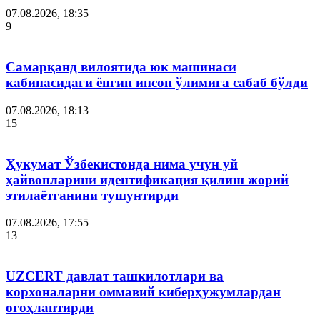
07.08.2026, 18:35
9
Самарқанд вилоятида юк машинаси
кабинасидаги ёнғин инсон ўлимига сабаб бўлди
07.08.2026, 18:13
15
Ҳукумат Ўзбекистонда нима учун уй
ҳайвонларини идентификация қилиш жорий
этилаётганини тушунтирди
07.08.2026, 17:55
13
UZCERT давлат ташкилотлари ва
корхоналарни оммавий киберҳужумлардан
огоҳлантирди