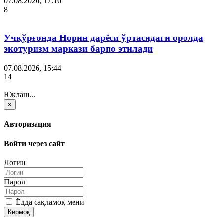
07.08.2026, 17:16
8
Учқўрғонда Норин дарёси ўртасидаги оролда
экотуризм маркази барпо этилади
07.08.2026, 15:44
14
Юклаш...
×
Авторизация
Войти через сайт
Логин
Парол
Ёдда сақламоқ мени