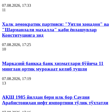
07.08.2026, 17:33
11
Халқ демократик партияси: "Уятли хонадон" ва
"Шармандали маҳалла" каби ёндашувлар
Конституцияга зид
07.08.2026, 17:25
10
Марказий банкка банк хизматлари бўйича 11
мингдан ортиқ мурожаат келиб тушди
07.08.2026, 17:19
13
АҚШ 1985 йилдан бери илк бор Саудия
Арабистонидан нефт импортини тўлиқ тўхтатди