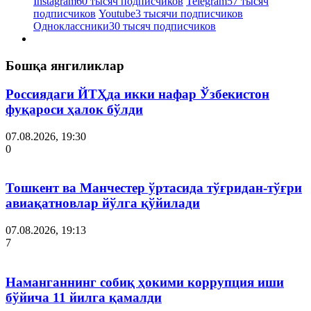
Instagram
60 тысяч подписчиков
Telegram
57 тысяч
подписчиков
Youtube
3 тысячи подписчиков
Одноклассники
30 тысяч подписчиков
Бошқа янгиликлар
Россиядаги ЙТҲда икки нафар Ўзбекистон
фуқароси ҳалок бўлди
07.08.2026, 19:30
0
Тошкент ва Манчестер ўртасида тўғридан-тўғри
авиақатновлар йўлга қўйилади
07.08.2026, 19:13
7
Наманганнинг собиқ ҳокими коррупция иши
бўйича 11 йилга қамалди