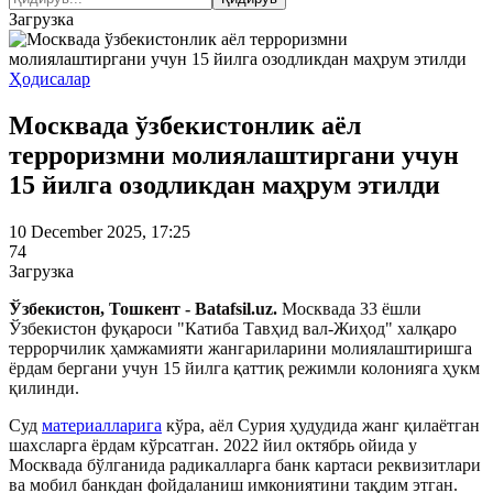
Загрузка
Ҳодисалар
Москвада ўзбекистонлик аёл
терроризмни молиялаштиргани учун
15 йилга озодликдан маҳрум этилди
10 December 2025, 17:25
74
Загрузка
Ўзбекистон, Тошкент - Batafsil.uz.
Москвада 33 ёшли
Ўзбекистон фуқароси "Катиба Тавҳид вал-Жиҳод" халқаро
террорчилик ҳамжамияти жангариларини молиялаштиришга
ёрдам бергани учун 15 йилга қаттиқ режимли колонияга ҳукм
қилинди.
Суд
материалларига
кўра, аёл Сурия ҳудудида жанг қилаётган
шахсларга ёрдам кўрсатган. 2022 йил октябрь ойида у
Москвада бўлганида радикалларга банк картаси реквизитлари
ва мобил банкдан фойдаланиш имкониятини тақдим этган.