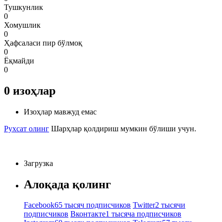
Тушкунлик
0
Хомушлик
0
Ҳафсаласи пир бўлмоқ
0
Ёқмайди
0
0
изоҳлар
Изоҳлар мавжуд емас
Рухсат олинг
Шарҳлар қолдириш мумкин бўлиши учун.
Загрузка
Алоқада қолинг
Facebook
65 тысяч подписчиков
Twitter
2 тысячи
подписчиков
Вконтакте
1 тысяча подписчиков