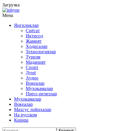
Загрузка
Menu
Янгиликлар
Сиёсат
Иқтисод
Жамият
Ҳодисалар
Технологиялар
Туризм
Маданият
Спорт
Дунё
Аудио
Воқеалар
Муҳокамалар
Пресс-релизлар
Муҳокамалар
Воқеалар
Махсус лойиҳалар
На русском
Кириш