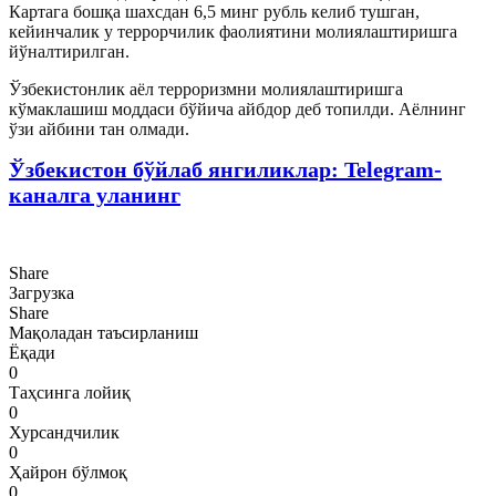
Картага бошқа шахсдан 6,5 минг рубль келиб тушган,
кейинчалик у террорчилик фаолиятини молиялаштиришга
йўналтирилган.
Ўзбекистонлик аёл терроризмни молиялаштиришга
кўмаклашиш моддаси бўйича айбдор деб топилди. Аёлнинг
ўзи айбини тан олмади.
Ўзбекистон бўйлаб янгиликлар: Telegram-
каналга уланинг
Share
Загрузка
Share
Мақоладан таъсирланиш
Ёқади
0
Таҳсинга лойиқ
0
Хурсандчилик
0
Ҳайрон бўлмоқ
0