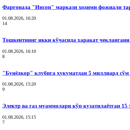
Фарғонада "Инсон" маркази ходими фожиали тар
01.08.2026, 16:20
14
Тошкентнинг икки кўчасида ҳаракат чеклангани 
01.08.2026, 16:10
8
"Бунёдкор" клубига ҳукуматдан 5 миллиард сўм
01.08.2026, 15:20
9
Электр ва газ муаммолари кўп кузатилаётган 15 
01.08.2026, 15:15
7