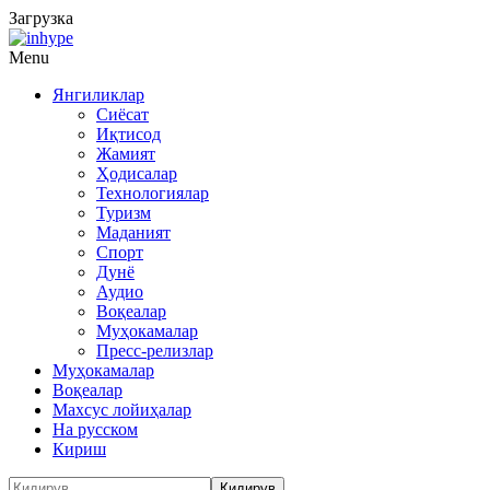
Загрузка
Menu
Янгиликлар
Сиёсат
Иқтисод
Жамият
Ҳодисалар
Технологиялар
Туризм
Маданият
Спорт
Дунё
Аудио
Воқеалар
Муҳокамалар
Пресс-релизлар
Муҳокамалар
Воқеалар
Махсус лойиҳалар
На русском
Кириш