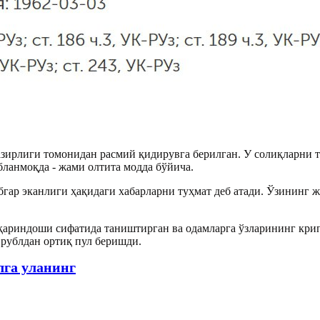
зирлиги томонидан расмий қидирувга берилган. У солиқларни 
ланмоқда - жами олтита модда бўйича.
бгар эканлиги ҳақидаги хабарларни туҳмат деб атади. Ўзининг
қариндоши сифатида таништирган ва одамларга ўзларининг кр
рублдан ортиқ пул беришди.
лга уланинг