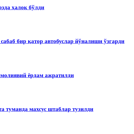
зда ҳалок бўлди
сабаб бир қатор автобуслар йўналиши ўзгарди
 молиявий ёрдам ажратилди
та туманда махсус штаблар тузилди