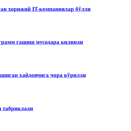
аган хорижий IT-компаниялар бўлди
ограмм гашиш мусодара қилинди
ашиган ҳайдовчига чора кўрилди
н табриклади