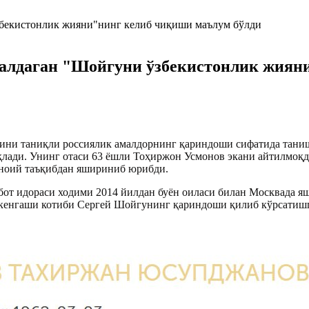
алдаган "Шойгуни ўзбекистонлик жиян
ини таниқли россиялик амалдорнинг қариндоши сифатида тани
ади. Унинг отаси 63 ёшли Тоҳиржон Усмонов экани айтилмоқда
иноий таъқибдан яшириниб юрибди.
бот идораси ходими 2014 йилдан буён оиласи билан Москвада я
 кенгаши котиби Сергей Шойгунинг қариндоши қилиб кўрсатишг