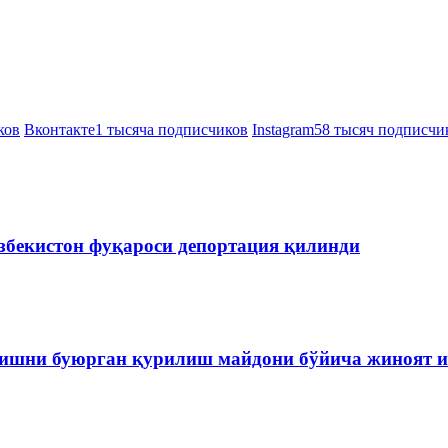
ков
Вконтакте
1 тысяча подписчиков
Instagram
58 тысяч подписчи
збекистон фуқароси депортация қилинди
ишни буюрган қурилиш майдони бўйича жиноят и