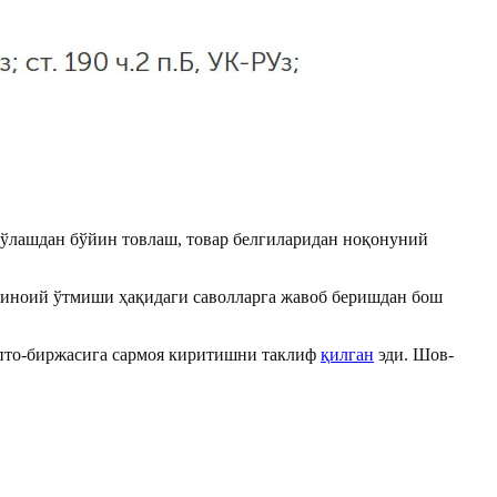
тўлашдан бўйин товлаш, товар белгиларидан ноқонуний
 жиноий ўтмиши ҳақидаги саволларга жавоб беришдан бош
ипто-биржасига сармоя киритишни таклиф
қилган
эди.
Шов-