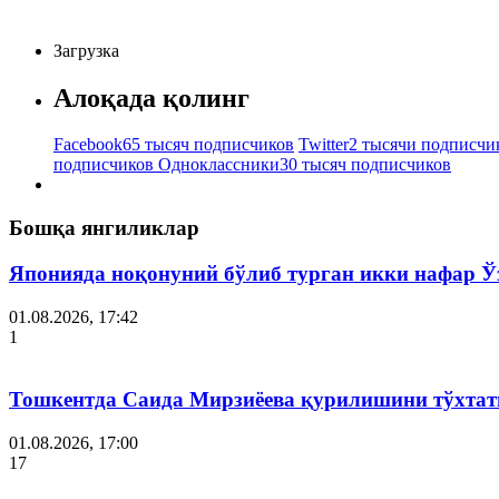
Загрузка
Алоқада қолинг
Facebook
65 тысяч подписчиков
Twitter
2 тысячи подписчи
подписчиков
Одноклассники
30 тысяч подписчиков
Бошқа янгиликлар
Японияда ноқонуний бўлиб турган икки нафар Ў
01.08.2026, 17:42
1
Тошкентда Саида Мирзиёева қурилишини тўхтат
01.08.2026, 17:00
17