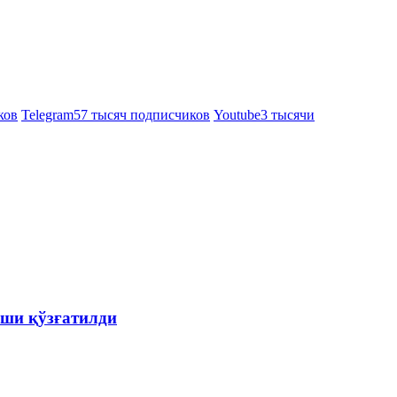
ков
Telegram
57 тысяч подписчиков
Youtube
3 тысячи
ши қўзғатилди