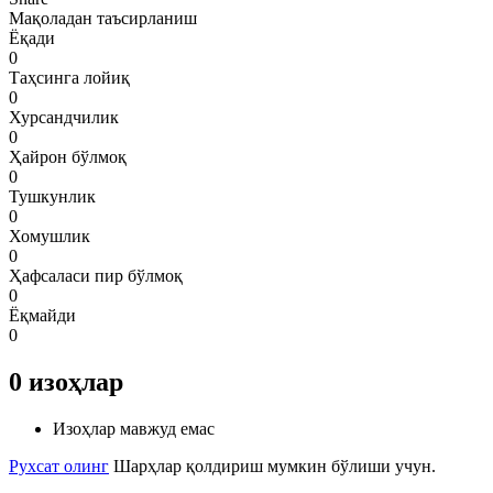
Мақоладан таъсирланиш
Ёқади
0
Таҳсинга лойиқ
0
Хурсандчилик
0
Ҳайрон бўлмоқ
0
Тушкунлик
0
Хомушлик
0
Ҳафсаласи пир бўлмоқ
0
Ёқмайди
0
0
изоҳлар
Изоҳлар мавжуд емас
Рухсат олинг
Шарҳлар қолдириш мумкин бўлиши учун.