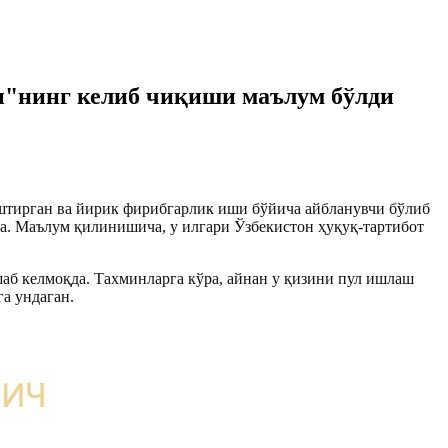
и"нинг келиб чиқиши маълум бўлди
штирган ва йирик фирибгарлик иши бўйича айбланувчи бўлиб
. Маълум қилинишича, у илгари Ўзбекистон ҳуқуқ-тартибот
шаб келмоқда. Тахминларга кўра, айнан у қизини пул ишлаш
а ундаган.