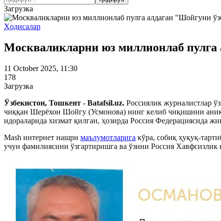
Загрузка
Ҳодисалар
Москваликларни юз миллионлаб пулга 
11 October 2025, 11:30
178
Загрузка
Ўзбекистон, Тошкент - Batafsil.uz.
Россиялик журналистлар ўз
чиққан Шерёхон Шойгу (Усмонова) нинг келиб чиқишини аниқл
идораларида хизмат қилган, ҳозирда Россия Федерациясида ж
Mash интернет нашри
маълумотларига
кўра, собиқ ҳуқуқ-тарти
учун фамилиясини ўзгартиришга ва ўзини Россия Хавфсизлик