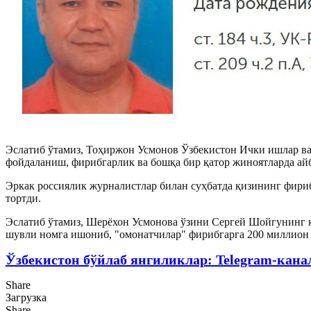
Эслатиб ўтамиз, Тоҳиржон Усмонов Ўзбекистон Ички ишлар ва
фойдаланиш, фирибгарлик ва бошқа бир қатор жиноятларда айб
Эркак россиялик журналистлар билан суҳбатда қизининг фири
тортди.
Эслатиб ўтамиз, Шерёхон Усмонова ўзини Сергей Шойгунинг 
шувли номга ишониб, "омонатчилар" фирибгарга 200 миллион 
Ўзбекистон бўйлаб янгиликлар: Telegram-кана
Share
Загрузка
Share