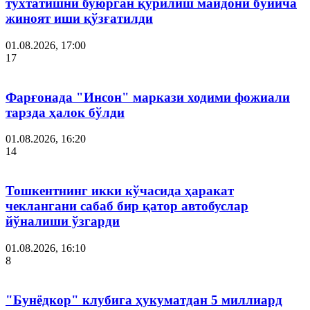
тўхтатишни буюрган қурилиш майдони бўйича
жиноят иши қўзғатилди
01.08.2026, 17:00
17
Фарғонада "Инсон" маркази ходими фожиали
тарзда ҳалок бўлди
01.08.2026, 16:20
14
Тошкентнинг икки кўчасида ҳаракат
чеклангани сабаб бир қатор автобуслар
йўналиши ўзгарди
01.08.2026, 16:10
8
"Бунёдкор" клубига ҳукуматдан 5 миллиард