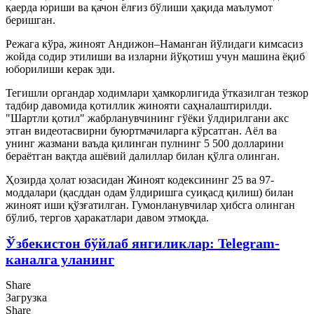
қаерда юриши ва қачон ёлғиз бўлиши ҳақида маълумот
беришган.
Режага кўра, жиноят Андижон–Наманган йўлидаги кимсасиз
жойда содир этилиши ва изларни йўқотиш учун машина ёқиб
юборилиши керак эди.
Тегишли органдар ходимлари ҳамкорлигида ўтказилган тезкор
тадбир давомида қотиллик жинояти саҳналаштирилди.
"Шартли қотил" жабрланувчининг гўёки ўлдирилгани акс
этган видеотасвирни буюртмачиларга кўрсатган. Аёл ва
унинг жазмани ваъда қилинган пулнинг 5 500 долларини
бераётган вақтда ашёвий далиллар билан қўлга олинган.
Ҳозирда ҳолат юзасидан Жиноят кодексининг 25 ва 97-
моддалари (қасддан одам ўлдиришга суиқасд қилиш) билан
жиноят иши қўзғатилган. Гумонланувчилар ҳибсга олинган
бўлиб, тергов ҳаракатлари давом этмоқда.
Ўзбекистон бўйлаб янгиликлар: Telegram-
каналга уланинг
Share
Загрузка
Share