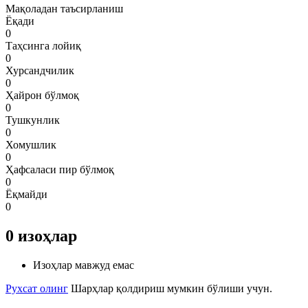
Мақоладан таъсирланиш
Ёқади
0
Таҳсинга лойиқ
0
Хурсандчилик
0
Ҳайрон бўлмоқ
0
Тушкунлик
0
Хомушлик
0
Ҳафсаласи пир бўлмоқ
0
Ёқмайди
0
0
изоҳлар
Изоҳлар мавжуд емас
Рухсат олинг
Шарҳлар қолдириш мумкин бўлиши учун.