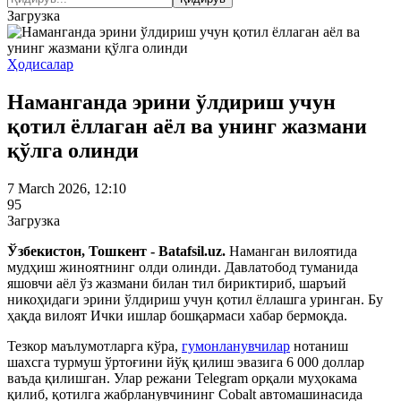
Загрузка
Ҳодисалар
Наманганда эрини ўлдириш учун
қотил ёллаган аёл ва унинг жазмани
қўлга олинди
7 March 2026, 12:10
95
Загрузка
Ўзбекистон, Тошкент - Batafsil.uz.
Наманган вилоятида
мудҳиш жиноятнинг олди олинди. Давлатобод туманида
яшовчи аёл ўз жазмани билан тил бириктириб, шаръий
никоҳидаги эрини ўлдириш учун қотил ёллашга уринган. Бу
ҳақда вилоят Ички ишлар бошқармаси хабар бермоқда.
Тезкор маълумотларга кўра,
гумонланувчилар
нотаниш
шахсга турмуш ўртоғини йўқ қилиш эвазига 6 000 доллар
ваъда қилишган. Улар режани Telegram орқали муҳокама
қилиб, қотилга жабрланувчининг Cobalt автомашинасида