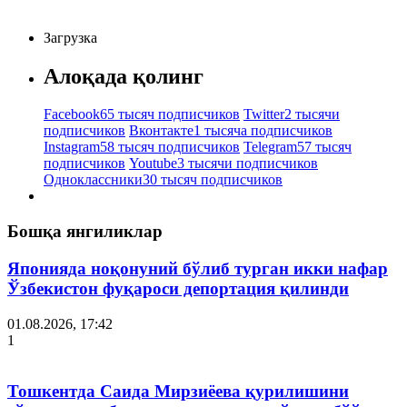
Загрузка
Алоқада қолинг
Facebook
65 тысяч подписчиков
Twitter
2 тысячи
подписчиков
Вконтакте
1 тысяча подписчиков
Instagram
58 тысяч подписчиков
Telegram
57 тысяч
подписчиков
Youtube
3 тысячи подписчиков
Одноклассники
30 тысяч подписчиков
Бошқа янгиликлар
Японияда ноқонуний бўлиб турган икки нафар
Ўзбекистон фуқароси депортация қилинди
01.08.2026, 17:42
1
Тошкентда Саида Мирзиёева қурилишини