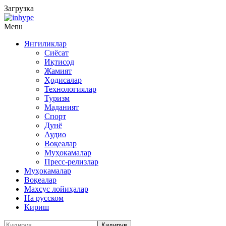
Загрузка
Menu
Янгиликлар
Сиёсат
Иқтисод
Жамият
Ҳодисалар
Технологиялар
Туризм
Маданият
Спорт
Дунё
Аудио
Воқеалар
Муҳокамалар
Пресс-релизлар
Муҳокамалар
Воқеалар
Махсус лойиҳалар
На русском
Кириш