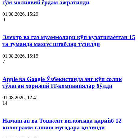
сўм молиявий ёрдам ажратилди
01.08.2026, 15:20
9
Электр ва газ муаммолари кўп кузатилаётган 15
та туманда махсус штаблар тузилди
01.08.2026, 15:15
7
Apple ва Google Ўзбекистонда энг кўп солиқ
тўлаган хорижий IT-компаниялар бўлди
01.08.2026, 12:41
14
Наманган ва Тошкент вилоятида қарийб 12
килограмм гашиш мусодара қилинди