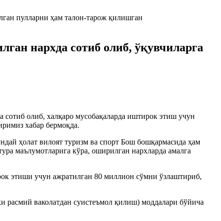
ган нархда сотиб олиб, ўқувчиларга
 сотиб олиб, халқаро мусобақаларда иштирок этиш учун
иримиз хабар бермоқда.
ндай ҳолат вилоят туризм ва спорт Бош бошқармасида ҳам
тура маълумотларига кўра, оширилган нархларда амалга
рок этиши учун ажратилган 80 миллион сўмни ўзлаштириб,
ки расмий ваколатдан суистеъмол қилиш) моддалари бўйича