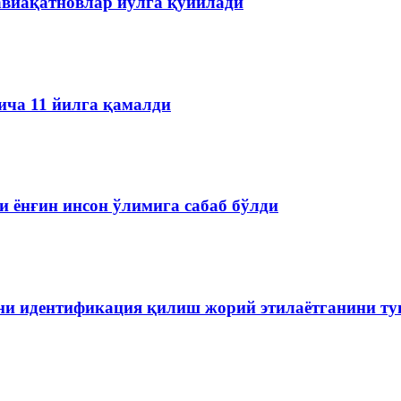
авиақатновлар йўлга қўйилади
ича 11 йилга қамалди
 ёнғин инсон ўлимига сабаб бўлди
ини идентификация қилиш жорий этилаётганини т