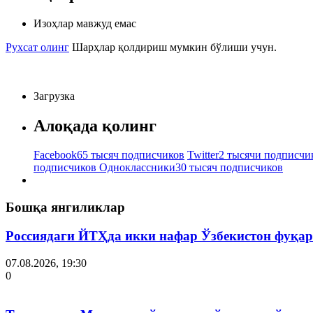
Изоҳлар мавжуд емас
Рухсат олинг
Шарҳлар қолдириш мумкин бўлиши учун.
Загрузка
Алоқада қолинг
Facebook
65 тысяч подписчиков
Twitter
2 тысячи подписчи
подписчиков
Одноклассники
30 тысяч подписчиков
Бошқа янгиликлар
Россиядаги ЙТҲда икки нафар Ўзбекистон фуқар
07.08.2026, 19:30
0