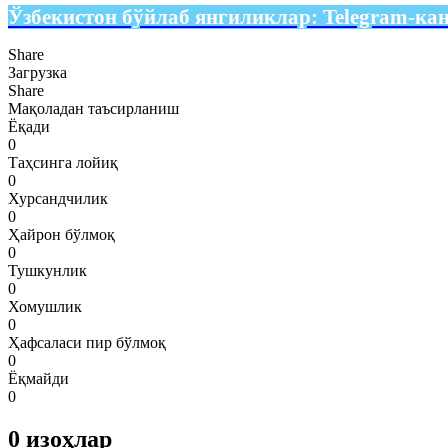
Ўзбекистон бўйлаб янгиликлар:
Telegram-ка
Share
Загрузка
Share
Мақоладан таъсирланиш
Ёқади
0
Таҳсинга лойиқ
0
Хурсандчилик
0
Ҳайрон бўлмоқ
0
Тушкунлик
0
Хомушлик
0
Ҳафсаласи пир бўлмоқ
0
Ёқмайди
0
0
изоҳлар