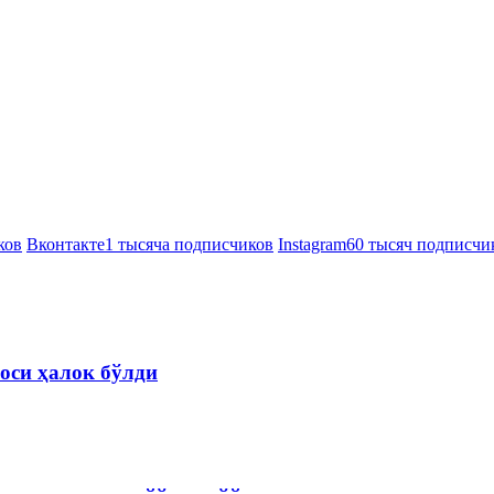
ков
Вконтакте
1 тысяча подписчиков
Instagram
60 тысяч подписчи
оси ҳалок бўлди