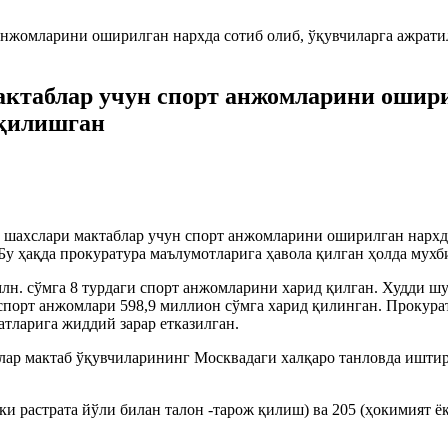
ктаблар учун спорт анжомларини оширил
 қилишган
 шахслари мактаблар учун спорт анжомларини оширилган нархда
Бу ҳақда прокуратура маълумотларига ҳавола қилган ҳолда мухб
лн. сўмга 8 турдаги спорт анжомларини харид қилган. Худди шу
спорт анжомлари 598,9 миллион сўмга харид қилинган. Прокура
тларига жиддий зарар етказилган.
слар мактаб ўқувчиларининг Москвадаги халқаро танловда ишти
и растрата йўли билан талон -тарож қилиш) ва 205 (ҳокимият ё