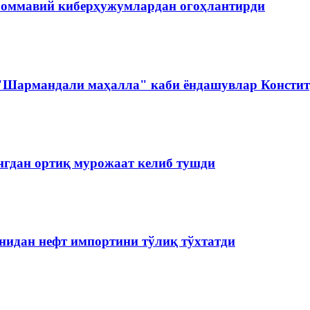
 оммавий киберҳужумлардан огоҳлантирди
 "Шармандали маҳалла" каби ёндашувлар Констит
нгдан ортиқ мурожаат келиб тушди
нидан нефт импортини тўлиқ тўхтатди