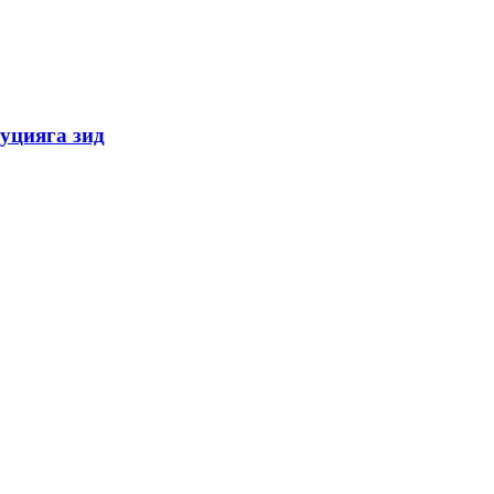
уцияга зид