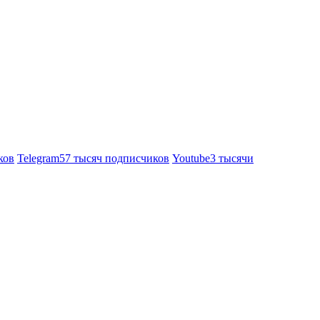
ков
Telegram
57 тысяч подписчиков
Youtube
3 тысячи