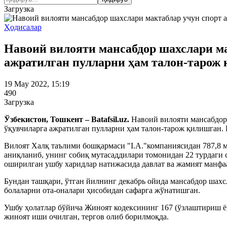
Загрузка
Ҳодисалар
Навоий вилояти мансабдор шахслари ма
ажратилган пулларни ҳам талон-тарож
19 May 2022, 15:19
490
Загрузка
Ўзбекистон, Тошкент – Batafsil.uz.
Навоий вилояти мансабдор
ўқувчиларга ажратилган пулларни ҳам талон-тарож қилишган. 
Вилоят Халқ таълими бошқармаси "I.A."компаниясидан 787,8 м
аниқланиб, унинг собиқ мутасаддилари томонидан 22 турдаги 
оширилган ушбу харидлар натижасида давлат ва жамият манфаа
Бундан ташқари, ўтган йилнинг декабрь ойида мансабдор шах
болаларни ота-оналари ҳисобидан сафарга жўнатишган.
Ушбу ҳолатлар бўйича Жиноят кодексининг 167 (ўзлаштириш ёк
жиноят иши очилган, тергов олиб борилмоқда.