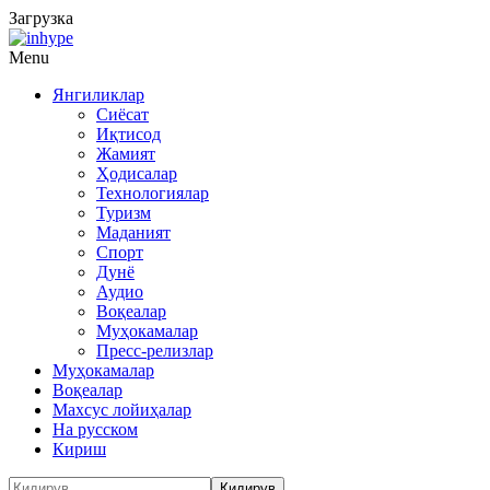
Загрузка
Menu
Янгиликлар
Сиёсат
Иқтисод
Жамият
Ҳодисалар
Технологиялар
Туризм
Маданият
Спорт
Дунё
Аудио
Воқеалар
Муҳокамалар
Пресс-релизлар
Муҳокамалар
Воқеалар
Махсус лойиҳалар
На русском
Кириш