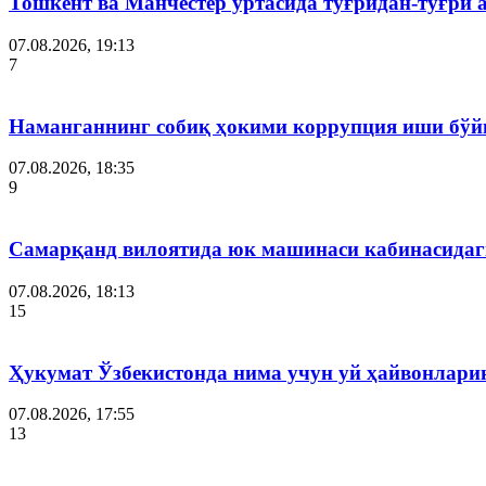
Тошкент ва Манчестер ўртасида тўғридан-тўғри 
07.08.2026, 19:13
7
Наманганнинг собиқ ҳокими коррупция иши бўй
07.08.2026, 18:35
9
Самарқанд вилоятида юк машинаси кабинасидаги
07.08.2026, 18:13
15
Ҳукумат Ўзбекистонда нима учун уй ҳайвонлар
07.08.2026, 17:55
13