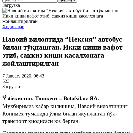
Загрузка
Ҳодисалар
Навоий вилоятида “Нексия” автобус
билан тўқнашган. Икки киши вафот
этиб, саккиз киши касалхонага
жойлаштирилган
7 January 2020, 06:43
523
Загрузка
Ўзбекистон, Тошкент – Batafsil.uz ЯА.
Мухбиримиз хабар қилишича, Навоий вилоятининг
Конимех туманида ўлим билан якунланган йўл-
транспорт ҳиодисаси юз берган.
Соғлиқни сақлаш вазирлиги матбуот-хизмати берган