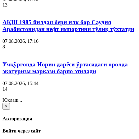
13
АҚШ 1985 йилдан бери илк бор Саудия
Арабистонидан нефт импортини тўлиқ тўхтатди
07.08.2026, 17:16
8
Учқўрғонда Норин дарёси ўртасидаги оролда
экотуризм маркази барпо этилади
07.08.2026, 15:44
14
Юклаш...
×
Авторизация
Войти через сайт