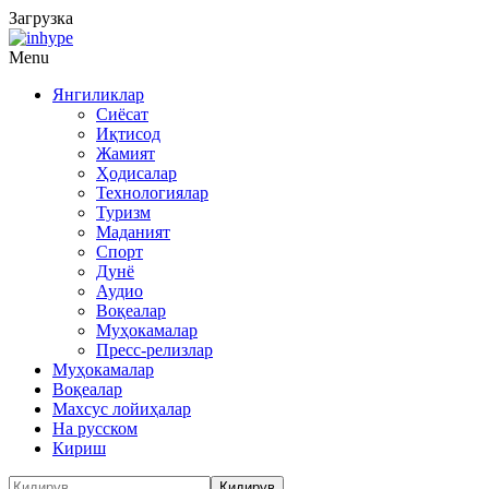
Загрузка
Menu
Янгиликлар
Сиёсат
Иқтисод
Жамият
Ҳодисалар
Технологиялар
Туризм
Маданият
Спорт
Дунё
Аудио
Воқеалар
Муҳокамалар
Пресс-релизлар
Муҳокамалар
Воқеалар
Махсус лойиҳалар
На русском
Кириш