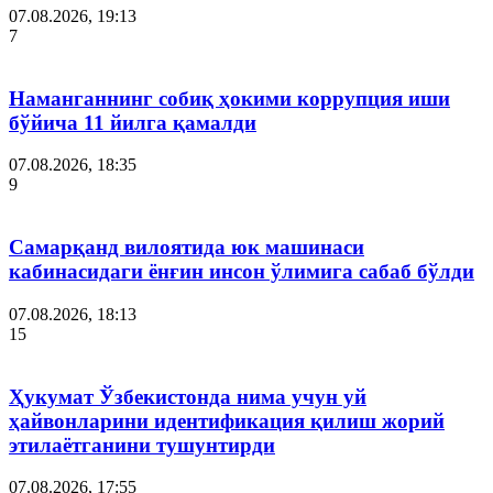
07.08.2026, 19:13
7
Наманганнинг собиқ ҳокими коррупция иши
бўйича 11 йилга қамалди
07.08.2026, 18:35
9
Самарқанд вилоятида юк машинаси
кабинасидаги ёнғин инсон ўлимига сабаб бўлди
07.08.2026, 18:13
15
Ҳукумат Ўзбекистонда нима учун уй
ҳайвонларини идентификация қилиш жорий
этилаётганини тушунтирди
07.08.2026, 17:55