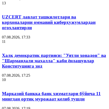
13
UZCERT давлат ташкилотлари ва
корхоналарни оммавий киберҳужумлардан
огоҳлантирди
07.08.2026, 17:33
11
Халқ демократик партияси: "Уятли хонадон" ва
"Шармандали маҳалла" каби ёндашувлар
Конституцияга зид
07.08.2026, 17:25
10
Марказий банкка банк хизматлари бўйича 11
мингдан ортиқ мурожаат келиб тушди
07.08.2026, 17:19