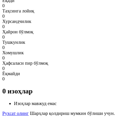
Ёқади
0
Таҳсинга лойиқ
0
Хурсандчилик
0
Ҳайрон бўлмоқ
0
Тушкунлик
0
Хомушлик
0
Ҳафсаласи пир бўлмоқ
0
Ёқмайди
0
0
изоҳлар
Изоҳлар мавжуд емас
Рухсат олинг
Шарҳлар қолдириш мумкин бўлиши учун.