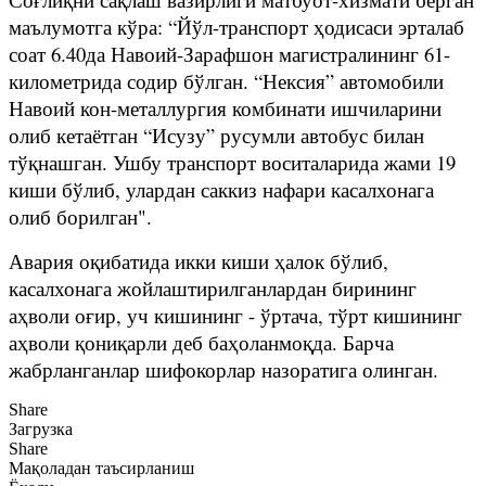
маълумотга кўра: “Йўл-транспорт ҳодисаси эрталаб
соат 6.40да Навоий-Зарафшон магистралининг 61-
километрида содир бўлган. “Нексия” автомобили
Навоий кон-металлургия комбинати ишчиларини
олиб кетаётган “Исузу” русумли автобус билан
тўқнашган. Ушбу транспорт воситаларида жами 19
киши бўлиб, улардан саккиз нафари касалхонага
олиб борилган".
Авария оқибатида икки киши ҳалок бўлиб,
касалхонага жойлаштирилганлардан бирининг
аҳволи оғир, уч кишининг - ўртача, тўрт кишининг
аҳволи қониқарли деб баҳоланмоқда. Барча
жабрланганлар шифокорлар назоратига олинган.
Share
Загрузка
Share
Мақоладан таъсирланиш