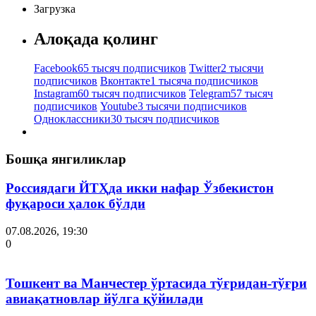
Загрузка
Алоқада қолинг
Facebook
65 тысяч подписчиков
Twitter
2 тысячи
подписчиков
Вконтакте
1 тысяча подписчиков
Instagram
60 тысяч подписчиков
Telegram
57 тысяч
подписчиков
Youtube
3 тысячи подписчиков
Одноклассники
30 тысяч подписчиков
Бошқа янгиликлар
Россиядаги ЙТҲда икки нафар Ўзбекистон
фуқароси ҳалок бўлди
07.08.2026, 19:30
0
Тошкент ва Манчестер ўртасида тўғридан-тўғри
авиақатновлар йўлга қўйилади