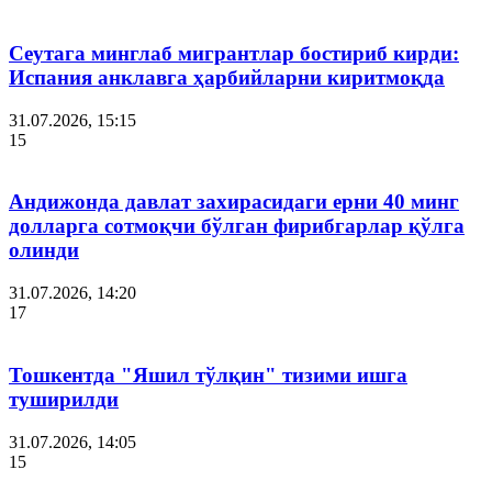
Сеутага минглаб мигрантлар бостириб кирди:
Испания анклавга ҳарбийларни киритмоқда
31.07.2026, 15:15
15
Андижонда давлат захирасидаги ерни 40 минг
долларга сотмоқчи бўлган фирибгарлар қўлга
олинди
31.07.2026, 14:20
17
Тошкентда "Яшил тўлқин" тизими ишга
туширилди
31.07.2026, 14:05
15