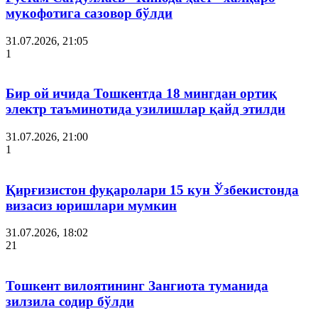
мукофотига сазовор бўлди
31.07.2026, 21:05
1
Бир ой ичида Тошкентда 18 мингдан ортиқ
электр таъминотида узилишлар қайд этилди
31.07.2026, 21:00
1
Қирғизистон фуқаролари 15 кун Ўзбекистонда
визасиз юришлари мумкин
31.07.2026, 18:02
21
Тошкент вилоятининг Зангиота туманида
зилзила содир бўлди