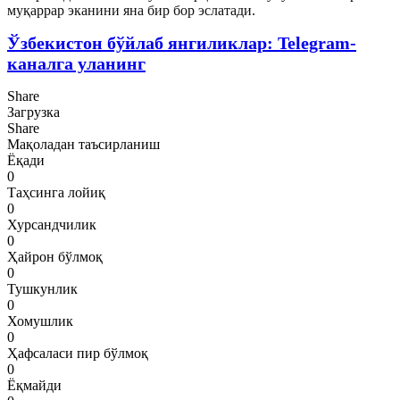
муқаррар эканини яна бир бор эслатади.
Ўзбекистон бўйлаб янгиликлар: Telegram-
каналга уланинг
Share
Загрузка
Share
Мақоладан таъсирланиш
Ёқади
0
Таҳсинга лойиқ
0
Хурсандчилик
0
Ҳайрон бўлмоқ
0
Тушкунлик
0
Хомушлик
0
Ҳафсаласи пир бўлмоқ
0
Ёқмайди