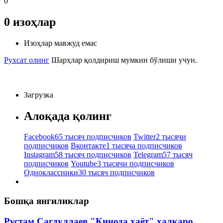
0
0
изоҳлар
Изоҳлар мавжуд емас
Рухсат олинг
Шарҳлар қолдириш мумкин бўлиши учун.
Загрузка
Алоқада қолинг
Facebook
65 тысяч подписчиков
Twitter
2 тысячи
подписчиков
Вконтакте
1 тысяча подписчиков
Instagram
58 тысяч подписчиков
Telegram
57 тысяч
подписчиков
Youtube
3 тысячи подписчиков
Одноклассники
30 тысяч подписчиков
Бошқа янгиликлар
Рустам Сагдуллаев "Кинода ҳаёт" халқаро