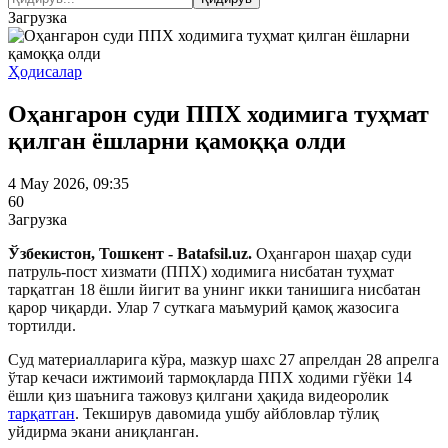
Загрузка
Ҳодисалар
Оҳангарон суди ППХ ходимига туҳмат
қилган ёшларни қамоққа олди
4 May 2026, 09:35
60
Загрузка
Ўзбекистон, Тошкент - Batafsil.uz.
Оҳангарон шаҳар суди
патруль-пост хизмати (ППХ) ходимига нисбатан туҳмат
тарқатган 18 ёшли йигит ва унинг икки танишига нисбатан
қарор чиқарди. Улар 7 суткага маъмурий қамоқ жазосига
тортилди.
Суд материалларига кўра, мазкур шахс 27 апрелдан 28 апрелга
ўтар кечаси ижтимоий тармоқларда ППХ ходими гўёки 14
ёшли қиз шаънига тажовуз қилгани ҳақида видеоролик
тарқатган
. Текширув давомида ушбу айбловлар тўлиқ
уйдирма экани аниқланган.