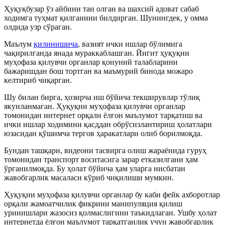
Ҳуқуқбузар ўз айбини тан олган ва шахсий адоват сабаб
ходимга туҳмат қилганини билдирган. Шунингдек, у омма
олдида узр сўраган.
Маълум
қилинишича
, вазият ички ишлар бўлимига
чақирилганда янада мураккаблашган. Йигит ҳуқуқни
муҳофаза қилувчи органлар қонуний талабларини
бажаришдан бош тортган ва маъмурий бинода можаро
келтириб чиқарган.
Шу билан бирга, ҳозирча иш бўйича текширувлар тўлиқ
якунланмаган. Ҳуқуқни муҳофаза қилувчи органлар
томонидан интернет орқали ёлғон маълумот тарқатиш ва
ички ишлар ходимини қасддан обрўсизлантириш ҳолатлари
юзасидан қўшимча тергов ҳаракатлари олиб борилмоқда.
Бундан ташқари, видеони тасвирга олиш жараёнида гуруҳ
томонидан транспорт воситасига зарар етказилгани ҳам
ўрганилмоқда. Бу ҳолат бўйича ҳам уларга нисбатан
жавобгарлик масаласи кўриб чиқилиши мумкин.
Ҳуқуқни муҳофаза қилувчи органлар бу каби фейк ахборотлар
орқали жамоатчилик фикрини манипуляция қилиш
уринишлари жазосиз қолмаслигини таъкидлаган. Ушбу ҳолат
интернетда ёлғон маълумот тарқатганлик учун жавобгарлик