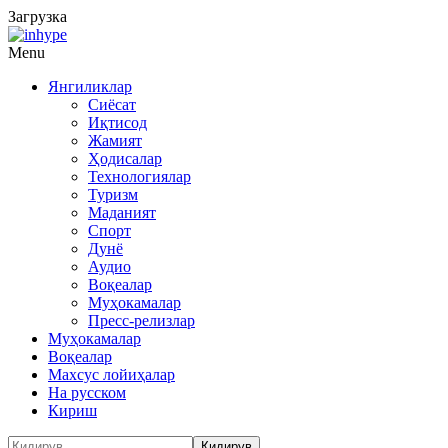
Загрузка
Menu
Янгиликлар
Сиёсат
Иқтисод
Жамият
Ҳодисалар
Технологиялар
Туризм
Маданият
Спорт
Дунё
Аудио
Воқеалар
Муҳокамалар
Пресс-релизлар
Муҳокамалар
Воқеалар
Махсус лойиҳалар
На русском
Кириш