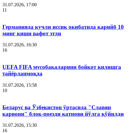
31.07.2026, 17:00
11
Германияда кучли иссиқ оқибатида қарийб 10
минг киши вафот этди
31.07.2026, 16:30
16
UEFA FIFA мусобақаларини бойкот қилишга
тайёрланмоқда
31.07.2026, 15:58
10
Беларус ва Ўзбекистон ўртасида "Славян
карвони" блок-поезди қатнови йўлга қўйилди
31.07.2026, 15:30
16