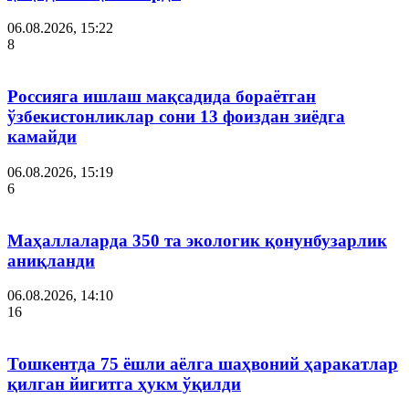
06.08.2026, 15:22
8
Россияга ишлаш мақсадида бораётган
ўзбекистонликлар сони 13 фоиздан зиёдга
камайди
06.08.2026, 15:19
6
Маҳаллаларда 350 та экологик қонунбузарлик
аниқланди
06.08.2026, 14:10
16
Тошкентда 75 ёшли аёлга шаҳвоний ҳаракатлар
қилган йигитга ҳукм ўқилди