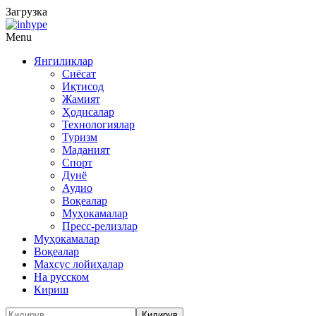
Загрузка
Menu
Янгиликлар
Сиёсат
Иқтисод
Жамият
Ҳодисалар
Технологиялар
Туризм
Маданият
Спорт
Дунё
Аудио
Воқеалар
Муҳокамалар
Пресс-релизлар
Муҳокамалар
Воқеалар
Махсус лойиҳалар
На русском
Кириш