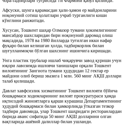
чора-тадбирлари тўғрисида”ги Фармони қабул қилинди.
Афсуски, шунга қарамасдан ҳали-ҳамон ер майдонларини
ноқонуний сотиш ҳолатлари учраб турганлиги киши
кўнглини ранжитади.
Хусусан, Тошкент шаҳар Олмазор тумани ҳокимлигининг
мансабдор шахсларидан бири ноқонуний даромад олиш
мақсадида, 1978 ва 1980 йилларда туғилган икки нафар
фуқаро билан келишган ҳолда, тадбиркорлик билан
шуғулланмоқчи бўлган шахснинг ишончига киришади.
Унга пластик трубалар ишлаб чиқарувчи завод қуриши учун
юқори лавозимда ишловчи танишлари орқали Тошкент
вилоятининг Зангиота тумани ҳудудидан 12 гектар ер
майдони олиб бериш эвазига 1 млн. 560 минг АҚШ доллари
талаб қилишади.
Давлат хавфсизлик хизматининг Тошкент вилояти бўйича
бошқармаси ходимларининг вилоят прокуратураси ҳамда
иқтисодий жиноятларга қарши курашиш Департаментининг
ҳудудий бошқармаси билан ҳамкорликда ўтказган тезкор
тадбири давомида, улар Тошкент шаҳридаги ресторанлардан
бирида аванс сифатида 50 минг АҚШ долларини олган
вақтларида ашёвий далиллар билан ушланди.