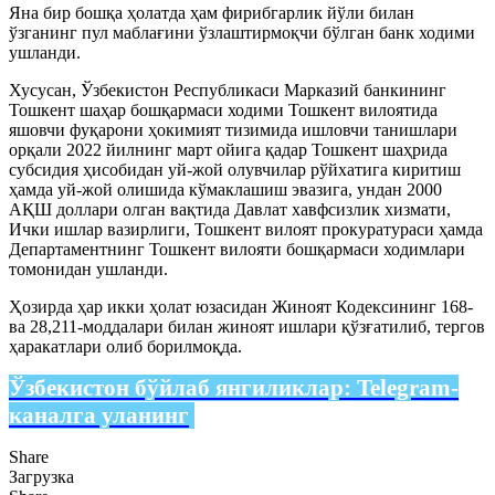
Яна бир бошқа ҳолатда ҳам фирибгарлик йўли билан
ўзганинг пул маблағини ўзлаштирмоқчи бўлган банк ходими
ушланди.
Хусусан, Ўзбекистон Республикаси Марказий банкининг
Тошкент шаҳар бошқармаси ходими Тошкент вилоятида
яшовчи фуқарони ҳокимият тизимида ишловчи танишлари
орқали 2022 йилнинг март ойига қадар Тошкент шаҳрида
субсидия ҳисобидан уй-жой олувчилар рўйхатига киритиш
ҳамда уй-жой олишида кўмаклашиш эвазига, ундан 2000
АҚШ доллари олган вақтида Давлат хавфсизлик хизмати,
Ички ишлар вазирлиги, Тошкент вилоят прокуратураси ҳамда
Департаментнинг Тошкент вилояти бошқармаси ходимлари
томонидан ушланди.
Ҳозирда ҳар икки ҳолат юзасидан Жиноят Кодексининг 168-
ва 28,211-моддалари билан жиноят ишлари қўзғатилиб, тергов
ҳаракатлари олиб борилмоқда.
Ўзбекистон бўйлаб янгиликлар:
Telegram-
каналга уланинг
Share
Загрузка