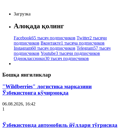
Загрузка
Алоқада қолинг
Facebook
65 тысяч подписчиков
Twitter
2 тысячи
подписчиков
Вконтакте
1 тысяча подписчиков
Instagram
60 тысяч подписчиков
Telegram
57 тысяч
подписчиков
Youtube
3 тысячи подписчиков
Одноклассники
30 тысяч подписчиков
Бошқа янгиликлар
"Wildberries" логистика марказини
Ўзбекистонга кўчирмоқда
06.08.2026, 16:42
1
Ўзбекистонда автомобиль йўллари тўғрисида