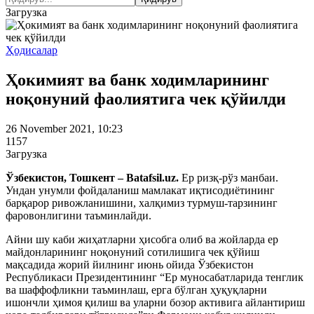
Загрузка
Ҳодисалар
Ҳокимият ва банк ходимларининг
ноқонуний фаолиятига чек қўйилди
26 November 2021, 10:23
1157
Загрузка
Ўзбекистон, Тошкент – Batafsil.uz.
Ер ризқ-рўз манбаи.
Ундан унумли фойдаланиш мамлакат иқтисодиётининг
барқарор ривожланишини, халқимиз турмуш-тарзининг
фаровонлигини таъминлайди.
Айни шу каби жиҳатларни ҳисобга олиб ва жойларда ер
майдонларининг ноқонуний сотилишига чек қўйиш
мақсадида жорий йилнинг июнь ойида Ўзбекистон
Республикаси Президентининг “Ер муносабатларида тенглик
ва шаффофликни таъминлаш, ерга бўлган ҳуқуқларни
ишончли ҳимоя қилиш ва уларни бозор активига айлантириш