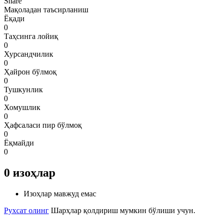
Share
Мақоладан таъсирланиш
Ёқади
0
Таҳсинга лойиқ
0
Хурсандчилик
0
Ҳайрон бўлмоқ
0
Тушкунлик
0
Хомушлик
0
Ҳафсаласи пир бўлмоқ
0
Ёқмайди
0
0
изоҳлар
Изоҳлар мавжуд емас
Рухсат олинг
Шарҳлар қолдириш мумкин бўлиши учун.