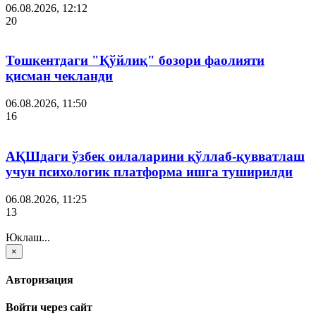
06.08.2026, 12:12
20
Тошкентдаги "Қўйлиқ" бозори фаолияти
қисман чекланди
06.08.2026, 11:50
16
АҚШдаги ўзбек оилаларини қўллаб-қувватлаш
учун психологик платформа ишга туширилди
06.08.2026, 11:25
13
Юклаш...
×
Авторизация
Войти через сайт