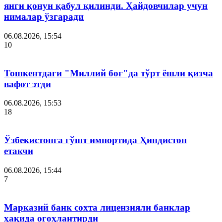
янги қонун қабул қилинди. Ҳайдовчилар учун
нималар ўзгаради
06.08.2026, 15:54
10
Тошкентдаги "Миллий боғ"да тўрт ёшли қизча
вафот этди
06.08.2026, 15:53
18
Ўзбекистонга гўшт импортида Ҳиндистон
етакчи
06.08.2026, 15:44
7
Марказий банк сохта лицензияли банклар
ҳақида огоҳлантирди