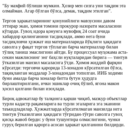
"Бу махфий бўлиши мумкин. Ҳозир мен сизга уни тақдим эта
олмайман. Агар бўлган бўлса, демак, тақдим этилган".
Тергов ҳаракатларининг қонунийлиги мавзусини давом
эттирар экан, ҳимоя томони прокурор назорати масаласини
кўтарди. Гувоҳ идора қонунга мувофиқ 24 соат ичида
хабардор қилинганини тасдиқлади, аммо нега буни
тасдиқловчи ҳужжат иш материалларида йўқлиги ҳақидаги
саволга у фақат тергов тўплаган барча материаллар билан
тўлиқ таниш эмаслигини айтди. Бу процессуал муҳокама аста-
секин мажлиснинг энг баҳсли нуқталаридан бирига — тинтув
ўтказилган манзил масаласига ўтди. Ҳимоя жиддий фарқни
кўрсатди: терговчи қарорида 13-хонадон кўрсатилган бўлса,
тақиқланган моддалар 3-хонадондан топилган. ИИБ ходими
буни амалда барча хоналар битта бутун ҳудудга
бирлаштирилгани, ички эшиклар очиқ бўлиб, ягона макон
ҳосил қилгани билан изоҳлади.
Бироқ адвокатлар бу талқинга қарши чиқиб, мазкур объектлар
турли кадастр рақамларига ва турли эгаларига эга эканини
таъкидладилар. Ҳужжатларда кўрсатилмаган манзилда нега
тинтув ўтказилгани ҳақидаги тўғридан-тўғри саволга гувоҳ
қисқа жавоб берди: у буни тушунтира олмаслигини, чунки
гуруҳ берилган қарорга асосан ҳаракат қилганини билдирди.