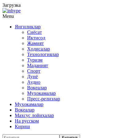
Загрузка
Menu
Янгиликлар
Сиёсат
Иқтисод
Жамият
Ҳодисалар
Технологиялар
Туризм
Маданият
Спорт
Дунё
Аудио
Воқеалар
Муҳокамалар
Пресс-релизлар
Муҳокамалар
Воқеалар
Махсус лойиҳалар
На русском
Кириш