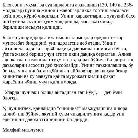
Блогерни туҳмат ва суд ишларига аралашиш (139, 140 ва 236-
моддалар) бўйича жиноий жавобгарликка тортиш масаласи
кейинроқ кўриб чиқилади. Унинг ҳаракатларига ҳуқуқий баҳо
иш бўйича якуний ҳукм чиқаришда, маслаҳатхонада
берилиши маълум қилинди.
Блогер ушбу қарорга ижтимоий тармоқлар орқали тезкор
муносабат билдириб, уни адолатсиз деб атади. Унинг
айтишича, адвокатлар 40 дақиқа давомида гапирган бўлса,
ўзига жавоб бериш учун атиги икки дақиқа берилган. Алиев
адвокатлар томонидан туҳмат ва ҳақорат бўйича билдирилган
даъволарни асоссиз деб ҳисоблайди. Унинг таъкидлашича, бу
борада унга нисбатан қўйилган айбловлар аввал ҳам бекор
қилинган ва бу мавзуга қайта мурожаат қилиш фақат
жараённи чўзиш учун қилинмоқда.
"Уларда шунчаки бошқа айтадиган гап йўқ", — деб ёзди
блогер.
У, шунингдек, қандайдир "синдикат" мавжудлигига ишора
қилиб, иш бўйича якуний ҳукм чиқарилгунига қадар уни
ёритишни давом эттиришини билдирди.
Махфий маълумот