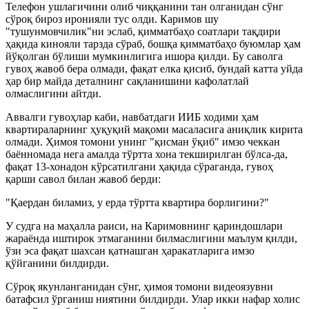
Телефон ушлагичини олиб чиққанини тан олганидан сўнг
сўроқ бироз иронияли тус олди. Каримов шу
"тушунмовчилик"ни эслаб, қимматбаҳо соатлари тақдири
ҳақида кинояли тарзда сўраб, бошқа қимматбаҳо буюмлар ҳам
йўқолган бўлиши мумкинлигига ишора қилди. Бу саволга
гувоҳ жавоб бера олмади, фақат елка қисиб, бундай катта уйда
ҳар бир майда деталнинг сақланишини кафолатлай
олмаслигини айтди.
Аввалги гувоҳлар каби, навбатдаги ИИБ ходими ҳам
квартираларнинг ҳуқуқий мақоми масаласига аниқлик кирита
олмади. Ҳимоя томони унинг "қисман ўқиб" имзо чеккан
баённомада нега амалда тўртта хона текширилган бўлса-да,
фақат 13-хонадон кўрсатилгани ҳақида сўраганда, гувоҳ
қарши савол билан жавоб берди:
"Қаердан биламиз, у ерда тўртта квартира борлигини?"
У судга на маҳалла раиси, на Каримовнинг қариндошлари
жараёнда иштирок этмаганини билмаслигини маълум қилди,
ўзи эса фақат шахсан қатнашган ҳаракатларига имзо
қўйганини билдирди.
Сўроқ якунланганидан сўнг, ҳимоя томони видеоязувни
батафсил ўрганиш ниятини билдирди. Улар икки нафар холис