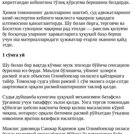
киритгандан кейингина тўлиқ кўрсатма беришини билдирди.
Ҳимоя томонининг далилларини эшитиб, суд адвокатларнинг
кимё-экспертни кейинги мажлисга чақириш ҳақидаги
илтимосини қаноатлантирди. Шу билан бирга, терговчи ва
Боситхон гувоҳини чақириш рад этилди — раислик қилувчи
бу босқичда уларнинг ҳаракатларига ҳуқуқий баҳо бериш
учун иш материалларидаги ҳужжатлар етарли эканини қайд
этди.
1 сўмга уй
Шу билан бир вақтда кўчмас мулк эпизоди бўйича сенсацион
бурилиш юз берди. Маълум бўлишича, уйнинг ҳозирги
расмий эгаси объектни Олимбоевлар оиласига қайтаришга
тайёр. Томонлар судга уйни рамзий 1 сўм эвазига олди-сотди
шартномаси орқали расмийлаштиришни таклиф қилди.
Судья дүйшанба кунигача ҳуқуқий механизмни батафсил
ўрганиш учун танаффус эълон қилди. Унга тергов томонидан
қўйилган ҳибсни вақтинча бекор қилиш масаласини кўриб
чиқиш, нотариус орқали битимни расмий рўйхатдан ўтказиш
имконини яратиш вазифаси юклатилди.
Мажлис давомида Санжар Каримов ҳам Олимбоевлар оиласи
билан молиявий муносабатлар бўйича ўз версиясини баён