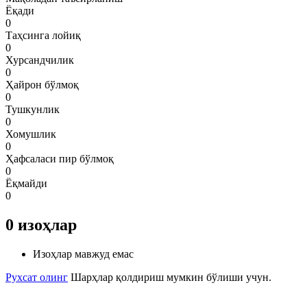
Ёқади
0
Таҳсинга лойиқ
0
Хурсандчилик
0
Ҳайрон бўлмоқ
0
Тушкунлик
0
Хомушлик
0
Ҳафсаласи пир бўлмоқ
0
Ёқмайди
0
0
изоҳлар
Изоҳлар мавжуд емас
Рухсат олинг
Шарҳлар қолдириш мумкин бўлиши учун.