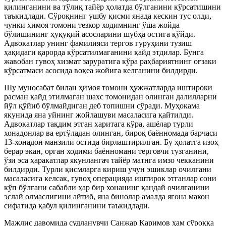
қилинганини ва тўлиқ тайёр ҳолатда бўлганини кўрсатишини
таъкидлади. Сўроқнинг ушбу қисми янада кескин тус олди,
чунки ҳимоя томони тезкор ходимнинг ўша жойда
бўлишининг ҳуқуқий асосларини шубҳа остига қўйди.
Адвокатлар унинг фамилияси тергов гуруҳини тузиш
ҳақидаги қарорда кўрсатилмаганини қайд этдилар. Бунга
жавобан гувоҳ хизмат заруратига кўра раҳбариятнинг оғзаки
кўрсатмаси асосида воқеа жойига келганини билдирди.
Шу муносабат билан ҳимоя томони ҳужжатларда иштироки
расман қайд этилмаган шахс томонидан олинган далилларни
йўл қўйиб бўлмайдиган деб топишни сўради. Муҳокама
якунида яна уйнинг жойлашуви масаласига қайтилди.
Адвокатлар тақдим этган харитага кўра, ашёлар турли
хонадонлар ва ертўладан олинган, бироқ баённомада барчаси
13-хонадон манзили остида бирлаштирилган. Бу ҳолатга изоҳ
берар экан, орган ходими баённомани терговчи тузганини,
ўзи эса ҳаракатлар якунлангач тайёр матнга имзо чекканини
билдирди. Турли қисмларга кириш учун эшиклар очилгани
масаласига келсак, гувоҳ операцияда иштирок этганлар сони
кўп бўлгани сабабли ҳар бир хонанинг қандай очилганини
эслай олмаслигини айтиб, яна бинолар амалда ягона макон
сифатида қабул қилинганини таъкидлади.
Мажлис давомида судланувчи Санжар Каримов ҳам сўроққа