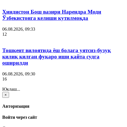
Ҳиндистон Бош вазири Нарендра Моди
Ўзбекистонга келиши кутилмоқда
06.08.2026, 09:33
12
Тошкент вилоятида ёш болага уятсиз-бузуқ
қилиқ қилган фуқаро иши қайта судга
оширилди
06.08.2026, 09:30
16
Юклаш...
×
Авторизация
Войти через сайт