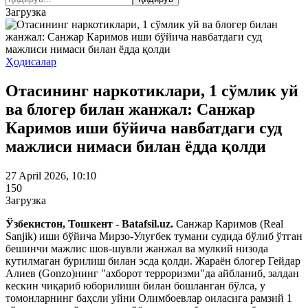
Загрузка
Ҳодисалар
Отасининг наркотиклари, 1 сўмлик уй
ва блогер билан жанжал: Санжар
Каримов иши бўйича навбатдаги суд
мажлиси нимаси билан ёдда қолди
27 April 2026, 10:10
150
Загрузка
Ўзбекистон, Тошкент - Batafsil.uz.
Санжар Каримов (Real
Sanjik) иши бўйича Мирзо-Улуғбек тумани судида бўлиб ўтган
бешинчи мажлис шов-шувли жанжал ва мулкий низода
кутилмаган бурилиш билан эсда қолди. Жараён блогер Гейдар
Алиев (Gonzo)нинг "ахборот терроризми"да айбланиб, залдан
кескин чиқариб юборилиши билан бошланган бўлса, у
томонларнинг баҳсли уйни Олимбоевлар оиласига рамзий 1