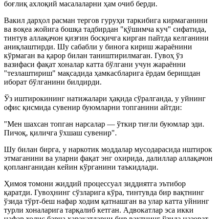
боғлиқ ахлоқий масалаларни ҳам очиб берди.
Вакил дарҳол расман тергов гуруҳи таркибига кирмаганини
ва воқеа жойига бошқа тадбирдан "қўшимча куч" сифатида,
тинтув аллақачон қизғин босқичга кирган пайтда келганини
аниқлаштирди. Шу сабабли у бинога кириш жараёнини
кўрмаган ва қарор билан таништирилмаган. Гувоҳ ўз
вазифаси фақат хоналар катта бўлгани учун жараённи
"тезлаштириш" мақсадида ҳамкасбларига ёрдам беришдан
иборат бўлганини билдирди.
Ўз иштирокининг натижалари ҳақида сўралганда, у уйнинг
офис қисмида сувенир буюмларни топганини айтди:
"Мен шахсан топган нарсалар — ўткир тиғли буюмлар эди.
Пичоқ, қиличга ўхшаш сувенир".
Шу билан бирга, у наркотик моддалар мусодарасида иштирок
этмаганини ва уларни фақат энг охирида, далиллар аллақачон
қопланганидан кейин кўрганини таъкидлади.
Ҳимоя томони жиддий процессуал зиддиятга эътибор
қаратди. Гувоҳнинг сўзларига кўра, тинтувда бир вақтнинг
ўзида тўрт-беш нафар ходим қатнашган ва улар катта уйнинг
турли хоналарига тарқалиб кетган. Адвокатлар эса икки
нафар холис барча ҳаракатларни бир вақтнинг ўзида назорат