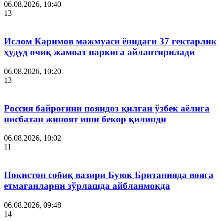
06.08.2026, 10:40
13
Ислом Каримов мажмуаси ёнидаги 37 гектарлик
ҳудуд очиқ жамоат паркига айлантирилади
06.08.2026, 10:20
13
Россия байроғини пояндоз қилган ўзбек аёлига
нисбатан жиноят иши бекор қилинди
06.08.2026, 10:02
11
Покистон собиқ вазири Буюк Британияда вояга
етмаганларни зўрлашда айбланмоқда
06.08.2026, 09:48
14