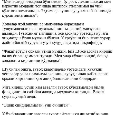
"Мен аслида ичкарида бўлганман, бу рост. Лекин шахсан мен
наркотик моддани топишда иштирок этмаганман ва уни
қўлимга олмаганман. Эҳтимол, шунинг учун мен баённомада
кўрсатилмаганман".
Хоналар жойлашуви ва манзиллар борасидаги
тушунмовчилик яна муҳокаманинг марказий мавзусига
айланди. Гувоҳнинг айтишича, хонадонлар ўртасида кўчага
чиқмасдан ўтиш мумкин бўлган. У ертўлани бир нечта турар
жойни боғлаб турувчи узун ҳудуд сифатида таърифлади:
"Фақат ертўла орқали ўтиш мумкин. Биз 13-хонадонга кирдик
ва шу билан ҳаммаси тугади. Мен улар кўчага чиқиб, бошқа
хонадонга кирганини кўрмадим".
Шу билан бирга, гувоҳ квартиралар ўртасидаги ҳуқуқий
чегаралар унга номаълум эканини, гуруҳ айнан қайси эшик
орқали кирганини ҳам аниқ билмаслигини билдирди.
Уйга кириш усули ҳам аввалги гувоҳ кўрсатмалари билан
фарқ қилгани сабабли алоҳида муҳокама қилинди. Вакил
судга шундай деди:
"Эшик синдирилмаган, уни очишган".
У ўз сўзларининг аввалги гувоҳ айтган куч ишлатиб кириш