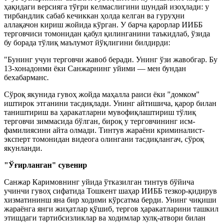
ҳақидаги версияга тўғри келмаслигини шундай изоҳлади: у
тирбандлик сабаб кечиккан ҳолда келган ва гуруҳни
аллақачон кириш жойида кўрган. У барча қарорлар ИИББ
терговчиси томонидан қабул қилинганини таъкидлаб, ўзида
бу борада тўлиқ маълумот йўқлигини билдирди:
"Бунинг учун терговчи жавоб беради. Унинг ўзи жавобгар. Бу
13-хонадонми ёки Санжарнинг уйими — мен бундан
бехабарманс.
Сўроқ якунида гувоҳ жойда маҳалла раиси ёки "домком"
иштирок этганини тасдиқлади. Унинг айтишича, қарор билан
таништириш ва ҳаракатларни мувофиқлаштириш тўлиқ
терговчи зиммасида бўлган, бироқ у терговчининг исм-
фамилиясини айта олмади. Тинтув жараёни криминалист-
эксперт томонидан видеога олингани тасдиқлангач, сўроқ
якунланди.
"Ўғирланган" сувенир
Санжар Каримовнинг уйида ўтказилган тинтув бўйича
учинчи гувоҳ сифатида Тошкент шаҳар ИИББ тезкор-қидирув
хизматининш яна бир ходими кўрсатма берди. Унинг чиқиши
жараёнга янги жиҳатлар қўшиб, тергов ҳаракатларини ташкил
этишдаги тартибсизликлар ва ходимлар хулқ-атвори билан