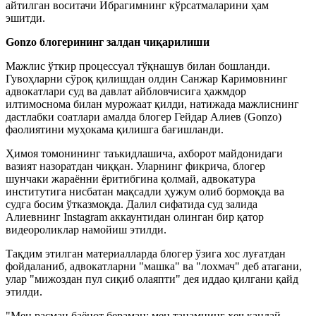
айтилган воситачи Ибрагимнинг кўрсатмаларини ҳам
эшитди.
Gonzo
блогерининг залдан чиқарилиши
Мажлис ўткир процессуал тўқнашув билан бошланди.
Гувоҳларни сўроқ қилишдан олдин Санжар Каримовнинг
адвокатлари суд ва давлат айбловчисига ҳажмдор
илтимоснома билан мурожаат қилди, натижада мажлиснинг
дастлабки соатлари амалда блогер Гейдар Алиев (Gonzo)
фаолиятини муҳокама қилишга бағишланди.
Ҳимоя томонининг таъкидлашича, ахборот майдонидаги
вазият назоратдан чиққан. Уларнинг фикрича, блогер
шунчаки жараённи ёритибгина қолмай, адвокатура
институтига нисбатан мақсадли ҳужум олиб бормоқда ва
судга босим ўтказмоқда. Далил сифатида суд залида
Алиевнинг Instagram аккаунтидан олинган бир қатор
видеороликлар намойиш этилди.
Тақдим этилган материалларда блогер ўзига хос луғатдан
фойдаланиб, адвокатларни "машка" ва "лохмач" деб атагани,
улар "мижоздан пул сиқиб олаяпти" дея иддао қилгани қайд
этилди.
"Мен расман баёнот бераман: мен танамнинг ҳеч қандай