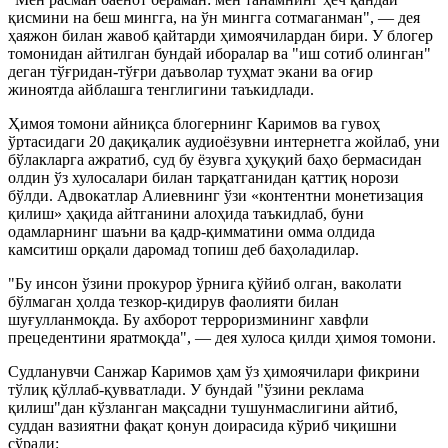
қисмини на беш мингга, на ўн мингга сотмаганман", — дея
ҳаяжон билан жавоб қайтарди ҳимоячилардан бири. У блогер
томонидан айтилган бундай иборалар ва "иш сотиб олинган"
деган тўғридан-тўғри даъволар туҳмат экани ва оғир
жиноятда айблашга тенглигини таъкидлади.
Ҳимоя томони айниқса блогернинг Каримов ва гувоҳ
ўртасидаги 20 дақиқалик аудиоёзувни интернетга жойлаб, уни
бўлакларга ажратиб, суд бу ёзувга ҳуқуқий баҳо бермасидан
олдин ўз хулосалари билан тарқатганидан қаттиқ норози
бўлди. Адвокатлар Алиевнинг ўзи «контентни монетизация
қилиш» ҳақида айтганини алоҳида таъкидлаб, буни
одамларнинг шаъни ва қадр-қимматини омма олдида
камситиш орқали даромад топиш деб баҳоладилар.
"Бу инсон ўзини прокурор ўрнига қўйиб олган, ваколати
бўлмаган ҳолда тезкор-қидирув фаолияти билан
шуғулланмоқда. Бу ахборот терроризмининг хавфли
прецедентини яратмоқда", — дея хулоса қилди ҳимоя томони.
Судланувчи Санжар Каримов ҳам ўз ҳимоячилари фикрини
тўлиқ қўллаб-қувватлади. У бундай "ўзини реклама
қилиш"дан кўзланган мақсадни тушунмаслигини айтиб,
суддан вазиятни фақат қонун доирасида кўриб чиқишни
сўради: