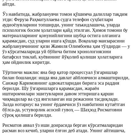
айтди.
Ўз навбатида, жабрланувчи томон қўшимча далиллар тақдим
этди: Феруза Раҳматуллаева судга телефон суҳбатлари
аудиоёзувларини топширди, унинг таъкидлашича, уларда
психологик босим ҳолатлари қайд этилган. Ҳимоя томони бу
материалларнинг қонунийлигини шубҳа остига олганига
қарамасдан, суд уларни ишга қўшди. Воқеалар манзарасини
жабрланувчининг қизи Жамиля Олимбоева ҳам тўлдирди — у
ўз кўрсатмаларида уй бўйича битим хронологиясини
батафсил тиклаб, куёвининг йўқолиб қолиши ҳолатларига
ҳам ойдинлик киритди.
Тўртинчи мажлис яна бир қатор процессуал ўзгаришлар
билан бошланди: ишда яна давлат айбловчиси алмаштирилди,
Санжар Каримовнинг адвокатларидан бирига эса раддия
берилди. Шу ўзгаришларга қарамасдан, жараён
иштирокчилари эшитувларни давом эттиришга қарши
чиқмадилар ва суд янгиланган иш режасини тасдиқлади.
Залда нотариус ва унинг ёрдамчиси ўз навбатини кутаётган
бўлса-да, устуворлик асосий гувоҳ — Шаҳзод Рисматовни
сўроқ қилишга берилди.
Рисматов аввал ўз иши доирасида берган кўрсатмаларидан
расман воз кечиб, уларни ёлғон деб атади. Унинг айтишича,