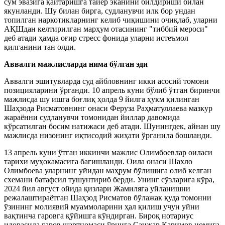
сўм эвазига қайтаришга тайёр эканини билдириши билан
якунланди. Шу билан бирга, судланувчи илк бор ундан
топилган наркотикларнинг келиб чиқишини очиқлаб, уларни
АҚШдан келтирилган марҳум отасининг "тиббий мероси"
деб атади ҳамда оғир стресс фонида уларни истеъмол
қилганини тан олди.
Аввалги мажлисларда нима бўлган эди
Аввалги эшитувларда суд айбловнинг икки асосий томони
позицияларини ўрганди. 10 апрель куни бўлиб ўтган биринчи
мажлисда шу ишга боғлиқ ҳолда 9 йилга ҳукм қилинган
Шаҳзода Рисматовнинг онаси Феруза Раҳматуллаева мазкур
жараённи судланувчи томонидан йиллар давомида
кўрсатилган босим натижаси деб атади. Шунингдек, айнан шу
мажлисда низонинг иқтисодий жиҳати ўрганила бошланди.
13 апрель куни ўтган иккинчи мажлис Олимбоевлар оиласи
тарихи муҳокамасига бағишланди. Оила онаси Шахло
Олимбоева уларнинг уйидан маҳрум бўлишига олиб келган
схемани батафсил тушунтириб берди. Унинг сўзларига кўра,
2024 йил август ойида қизлари Жамиляга уйланишни
режалаштираётган Шаҳзод Рисматов бўлажак қуда томонни
ўзининг молиявий муаммоларини ҳал қилиш учун уйни
вақтинча гаровга қўйишга кўндирган. Бироқ нотариус
идорасида гаров шартномаси ўрнига Санжар Каримов номига