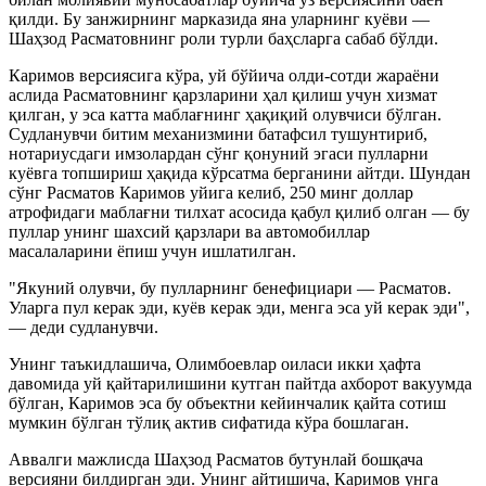
қилди. Бу занжирнинг марказида яна уларнинг куёви —
Шаҳзод Расматовнинг роли турли баҳсларга сабаб бўлди.
Каримов версиясига кўра, уй бўйича олди-сотди жараёни
аслида Расматовнинг қарзларини ҳал қилиш учун хизмат
қилган, у эса катта маблағнинг ҳақиқий олувчиси бўлган.
Судланувчи битим механизмини батафсил тушунтириб,
нотариусдаги имзолардан сўнг қонуний эгаси пулларни
куёвга топшириш ҳақида кўрсатма берганини айтди. Шундан
сўнг Расматов Каримов уйига келиб, 250 минг доллар
атрофидаги маблағни тилхат асосида қабул қилиб олган — бу
пуллар унинг шахсий қарзлари ва автомобиллар
масалаларини ёпиш учун ишлатилган.
"Якуний олувчи, бу пулларнинг бенефициари — Расматов.
Уларга пул керак эди, куёв керак эди, менга эса уй керак эди",
— деди судланувчи.
Унинг таъкидлашича, Олимбоевлар оиласи икки ҳафта
давомида уй қайтарилишини кутган пайтда ахборот вакуумда
бўлган, Каримов эса бу объектни кейинчалик қайта сотиш
мумкин бўлган тўлиқ актив сифатида кўра бошлаган.
Аввалги мажлисда Шаҳзод Расматов бутунлай бошқача
версияни билдирган эди. Унинг айтишича, Каримов унга