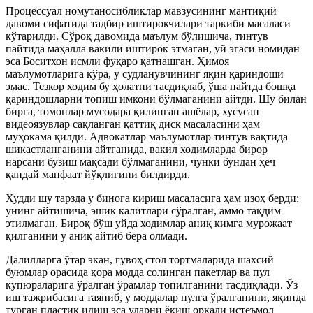
Процессуал номутаносибликлар мавзусининг мантиқий
давоми сифатида тадбир иштирокчилари таркиби масаласи
кўтарилди. Сўроқ давомида маълум бўлишича, тинтув
пайтида маҳалла вакили иштирок этмаган, уй эгаси номидан
эса Боситхон исмли фуқаро қатнашган. Ҳимоя
маълумотларига кўра, у судланувчининг яқин қариндоши
эмас. Тезкор ходим бу ҳолатни тасдиқлаб, ўша пайтда бошқа
қариндошларни топиш имкони бўлмаганини айтди. Шу билан
бирга, томонлар мусодара қилинган ашёлар, хусусан
видеоязувлар сақланган қаттиқ диск масаласини ҳам
муҳокама қилди. Адвокатлар маълумотлар тинтув вақтида
шикастланганини айтганида, вакил ходимларда бирор
нарсани бузиш мақсади бўлмаганини, чунки бундан ҳеч
қандай манфаат йўқлигини билдирди.
Худди шу тарзда у бинога кириш масаласига ҳам изоҳ берди:
унинг айтишича, эшик калитлари сўралган, аммо тақдим
этилмаган. Бироқ бўш уйда ходимлар аниқ кимга мурожаат
қилганини у аниқ айтиб бера олмади.
Далилларга ўтар экан, гувоҳ стол тортмаларида шахсий
буюмлар орасида қора модда солинган пакетлар ва пул
купюраларига ўралган ўрамлар топилганини тасдиқлади. Ўз
иш тажрибасига таяниб, у моддалар пулга ўралганини, яқинда
турган пластик идиш эса уларни ёқиш орқали истеъмол