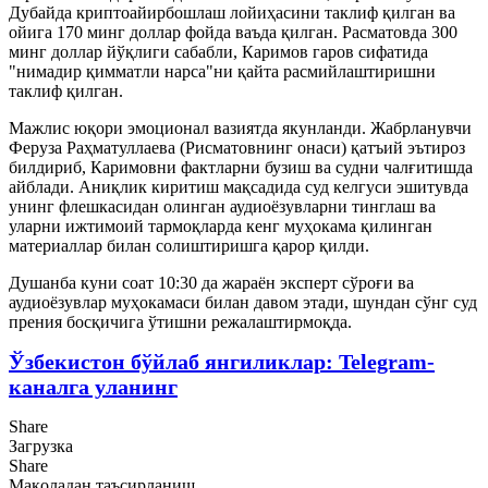
Дубайда криптоайирбошлаш лойиҳасини таклиф қилган ва
ойига 170 минг доллар фойда ваъда қилган. Расматовда 300
минг доллар йўқлиги сабабли, Каримов гаров сифатида
"нимадир қимматли нарса"ни қайта расмийлаштиришни
таклиф қилган.
Мажлис юқори эмоционал вазиятда якунланди. Жабрланувчи
Феруза Раҳматуллаева (Рисматовнинг онаси) қатъий эътироз
билдириб, Каримовни фактларни бузиш ва судни чалғитишда
айблади. Аниқлик киритиш мақсадида суд келгуси эшитувда
унинг флешкасидан олинган аудиоёзувларни тинглаш ва
уларни ижтимоий тармоқларда кенг муҳокама қилинган
материаллар билан солиштиришга қарор қилди.
Душанба куни соат 10:30 да жараён эксперт сўроғи ва
аудиоёзувлар муҳокамаси билан давом этади, шундан сўнг суд
прения босқичига ўтишни режалаштирмоқда.
Ўзбекистон бўйлаб янгиликлар: Telegram-
каналга уланинг
Share
Загрузка
Share
Мақоладан таъсирланиш