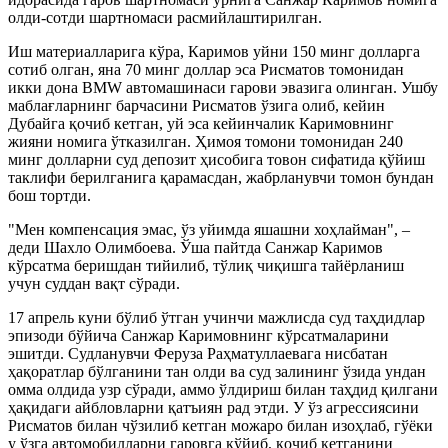
олди-сотди шартномаси расмийлаштирилган.
Иш материалларига кўра, Каримов уйни 150 минг долларга
сотиб олган, яна 70 минг доллар эса Рисматов томонидан
икки дона BMW автомашинаси гарови эвазига олинган. Ушбу
маблағларнинг барчасини Рисматов ўзига олиб, кейин
Дубайга қочиб кетган, уй эса кейинчалик Каримовнинг
жияни номига ўтказилган. Ҳимоя томони томонидан 240
минг долларни суд депозит ҳисобига товон сифатида қўйиш
таклифи берилганига қарамасдан, жабрланувчи томон бундан
бош тортди.
"Мен компенсация эмас, ўз уйимда яшашни хоҳлайман", –
деди Шахло Олимбоева. Ўша пайтда Санжар Каримов
кўрсатма беришдан тийилиб, тўлиқ чиқишга тайёрланиш
учун суддан вақт сўради.
17 апрель куни бўлиб ўтган учинчи мажлисда суд таҳдидлар
эпизоди бўйича Санжар Каримовнинг кўрсатмаларини
эшитди. Судланувчи Феруза Раҳматуллаевага нисбатан
ҳақоратлар бўлганини тан олди ва суд залининг ўзида ундан
омма олдида узр сўради, аммо ўлдириш билан таҳдид қилгани
ҳақидаги айбловларни қатъиян рад этди. У ўз агрессиясини
Рисматов билан чўзилиб кетган можаро билан изоҳлаб, гўёки
у ўзга автомобилларни гаровга қўйиб, қочиб кетганини