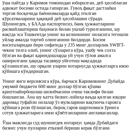
ўша пайтда у Каримов томонидан юборилган, деб ҳисоблаган
адвокат босими остида гапирган. Гувоҳ фақат дастлабки
тергов босқичида баённомаларда қайд этилган
кўрсатмаларини ҳақиқий деб ҳисоблашни сўради.
Шунингдек, у БААда паспортисиз, банк ҳужжатларини
расмийлаштириш баҳонаси билан ушлаб турилганини, шу
вақтда эса Тошкентда унинг ва келинининг оиласига тегишли
уйлар амалда тортиб олинганини билдирди. Босим
воситаларидан бири сифатида у 235 минг долларлик SWIFT-
чекни тилга олиб, унинг сўзларига кўра, ушбу чек сохта
бўлган ва фақат қариндошларда уй учун тўлов амалга
оширилгани ҳақида тасаввур уйғотиш мақсадида
қўлланилган, шу орқали уларни нотариусда ҳужжатларга имзо
қўйишга кўндиришган.
Унинг янги версиясига кўра, барчаси Каримовнинг Дубайда
умумий бюджети 600 минг доллар бўлган қўшма
криптоайирбошлаш шохобчасини очиш таклифи билан
бошланган. Ана шу катта бизнес-лойиҳа ваъда қилган юқори
даромад туфайли оилалар ўз мулкларини вақтинча гаровга
қўйишга рози бўлишган, бироқ гаров шартномаси ўрнига
сотув ҳужжатларига имзо қўяётганларини англамаганлар.
Ўша мажлисда суд шунингдек нотариус ҳамда Дубайдаги
бизнес учун пулларни етказиб бериши керак бўлгани