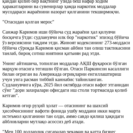
қандай қилиб бир вақтнинг ўзида беш нафар ходим
ҳаракатларини ва сувенирлар ҳамда наркотик моддалар
мусодараси жараёнини назорат қилганини текширмоқчи.
"Отасидан қолган мерос"
Санжар Каримов иши бўйича суд жараёни ҳал қилувчи
босқичга ўтди: судланувчи илк бор "наркотик" эпизод бўйича
ўз версиясини тақдим этди. Жиноят кодексининг 273-моддаси
бўйича сўроқда Каримов қисман айбни тан олиш тактикасини
танлаб, бироқ сотиш ниятини қатъиян рад этди.
Унинг айтишича, топилган моддалар АҚШ фуқароси бўлган
марҳум отасига тегишли бўлган. Отаси Паркинсон касаллиги
билан оғриган ва Америкада оғриқларни енгиллаштириш
учун унга расман тиббий каннабис тайинланган.
Судланувчига кўра, 2025 йил октябрда отаси вафот этганидан
сўнг "дори захиралари офисдаги иш столи тортмасида қолиб
кетган".
Каримов оғир руҳий ҳолат — отасининг ва шахсий
ҳисобчисининг вафоти фонида ушбу моддани икки марта
истеъмол қилганини тан олди, аммо савдо қилиш ҳақидаги
айбловларни мутлақо асоссиз деб атади.
"Мен 100 долларлик сигаралар чекаман ва катта бизнес