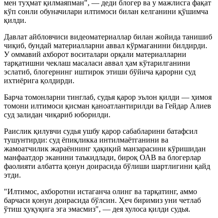
мен туҳмат қилмаяпман", — деди блогер ва у мажлисга фақат
кўп сонли обуначилари илтимоси билан келганини қўшимча
қилди.
Давлат айбловчиси видеоматериаллар билан жойида танишиб
чиқиб, бундай материалларни аввал кўрмаганини билдирди.
У оммавий ахборот воситалари орқали материалларни
тарқатишни чеклаш масаласи аввал ҳам кўтарилганини
эслатиб, блогернинг иштирок этиши бўйича қарорни суд
ихтиёрига қолдирди.
Барча томонларни тинглаб, судья қарор эълон қилди — ҳимоя
томони илтимоси қисман қаноатлантирилди ва Гейдар Алиев
суд залидан чиқариб юборилди.
Раислик қилувчи судья ушбу қарор сабабларини батафсил
тушунтирди: суд ёпиқликка интилмаётганини ва
жамоатчилик жараённинг ҳақиқий манзарасини кўришидан
манфаатдор эканини таъкидлади, бироқ ОАВ ва блогерлар
фаолияти албатта қонун доирасида бўлиши шартлигини қайд
этди.
"Илтимос, ахборотни истаганча олинг ва тарқатинг, аммо
барчаси қонун доирасида бўлсин. Ҳеч биримиз уни четлаб
ўтиш ҳуқуқига эга эмасмиз", — дея хулоса қилди судья.