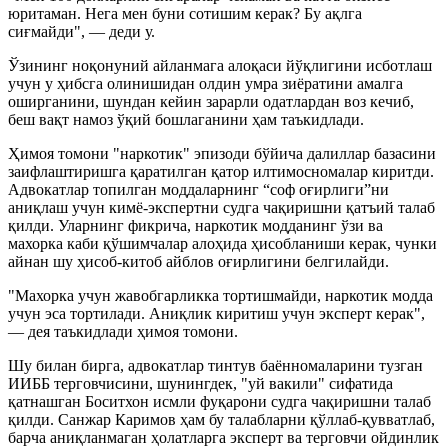
юритаман. Нега мен буни сотишим керак? Бу ақлга
сиғмайди", — деди у.
Ўзининг ноқонуний айланмага алоқаси йўқлигини исботлаш
учун у ҳибсга олинишидан олдин умра зиёратини амалга
оширганини, шундан кейин зарарли одатлардан воз кечиб,
беш вақт намоз ўқий бошлаганини ҳам таъкидлади.
Ҳимоя томони "наркотик" эпизоди бўйича далиллар базасини
заифлаштиришга қаратилган қатор илтимосномалар киритди.
Адвокатлар топилган моддаларнинг “соф оғирлиги”ни
аниқлаш учун кимё-экспертни судга чақиришни қатъий талаб
қилди. Уларнинг фикрича, наркотик модданинг ўзи ва
махорка каби қўшимчалар алоҳида ҳисобланиши керак, чунки
айнан шу ҳисоб-китоб айблов оғирлигини белгилайди.
"Махорка учун жавобгарликка тортишмайди, наркотик модда
учун эса тортилади. Аниқлик киритиш учун эксперт керак",
— дея таъкидлади ҳимоя томони.
Шу билан бирга, адвокатлар тинтув баённомаларини тузган
ИИББ терговчисини, шунингдек, "уй вакили" сифатида
қатнашган Боситхон исмли фуқарони судга чақиришни талаб
қилди. Санжар Каримов ҳам бу талабларни қўллаб-қувватлаб,
барча аниқланмаган ҳолатларга эксперт ва терговчи ойдинлик