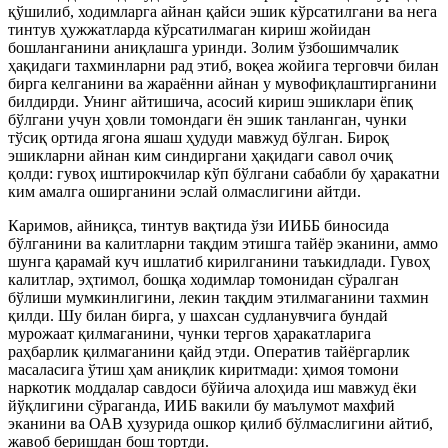
қўшилиб, ходимларга айнан қайси эшик кўрсатилгани ва нега
тинтув ҳужжатларда кўрсатилмаган кириш жойидан
бошланганини аниқлашга уринди. Золим ўзбошимчалик
ҳақидаги тахминларни рад этиб, воқеа жойига терговчи билан
бирга келганини ва жараённи айнан у мувофиқлаштирганини
билдирди. Унинг айтишича, асосий кириш эшиклари ёпиқ
бўлгани учун ҳовли томондаги ён эшик танланган, чунки
тўсиқ ортида ягона яшаш ҳудуди мавжуд бўлган. Бироқ
эшикларни айнан ким синдиргани ҳақидаги савол очиқ
қолди: гувоҳ иштирокчилар кўп бўлгани сабабли бу ҳаракатни
ким амалга оширганини эслай олмаслигини айтди.
Каримов, айниқса, тинтув вақтида ўзи ИИББ биносида
бўлганини ва калитларни тақдим этишга тайёр эканини, аммо
шунга қарамай куч ишлатиб кирилганини таъкидлади. Гувоҳ
калитлар, эҳтимол, бошқа ходимлар томонидан сўралган
бўлиши мумкинлигини, лекин тақдим этилмаганини тахмин
қилди. Шу билан бирга, у шахсан судланувчига бундай
мурожаат қилмаганини, чунки тергов ҳаракатларига
раҳбарлик қилмаганини қайд этди. Оператив тайёргарлик
масаласига ўтиш ҳам аниқлик киритмади: ҳимоя томони
наркотик моддалар савдоси бўйича алоҳида иш мавжуд ёки
йўқлигини сўраганда, ИИБ вакили бу маълумот махфий
эканини ва ОАВ ҳузурида ошкор қилиб бўлмаслигини айтиб,
жавоб беришдан бош тортди.