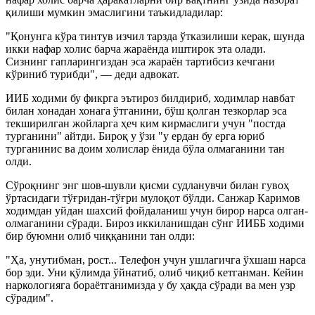
қилиши мумкин эмаслигини таъкидладилар:
"Қонунга кўра тинтув изчил тарзда ўтказилиши керак, шунда
икки нафар холис барча жараёнда иштирок эта олади.
Сизнинг гапларингиздан эса жараён тартибсиз кечгани
кўриниб турибди", — деди адвокат.
ИИБ ходими бу фикрга эътироз билдириб, ходимлар навбат
билан хонадан хонага ўтганини, бўш қолган тезкорлар эса
текширилган жойларга ҳеч ким кирмаслиги учун "постда
турганини" айтди. Бироқ у ўзи "у ердан бу ерга юриб
турганинис ва доим холислар ёнида бўла олмаганини тан
олди.
Сўроқнинг энг шов-шувли қисми судланувчи билан гувоҳ
ўртасидаги тўғридан-тўғри мулоқот бўлди. Санжар Каримов
ходимдан уйдан шахсий фойдаланиш учун бирор нарса олган-
олмаганини сўради. Бироз иккиланишдан сўнг ИИББ ходими
бир буюмни олиб чиққанини тан олди:
"Ҳа, унутибман, рост... Телефон учун ушлагичга ўхшаш нарса
бор эди. Уни қўлимда ўйнатиб, олиб чиқиб кетганман. Кейин
наркологияга бораётганимизда у бу ҳақда сўради ва мен узр
сўрадим".