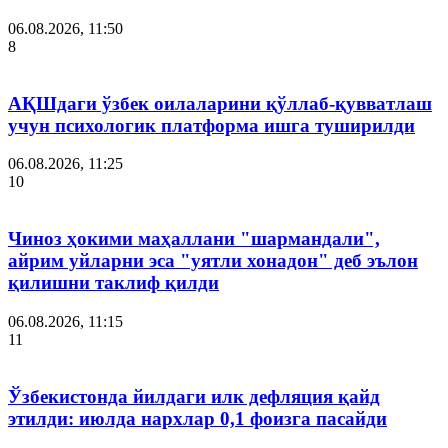
06.08.2026, 11:50
8
АҚШдаги ўзбек оилаларини қўллаб-қувватлаш
учун психологик платформа ишга туширилди
06.08.2026, 11:25
10
Чиноз ҳокими маҳаллани "шармандали",
айрим уйларни эса "уятли хонадон" деб эълон
қилишни таклиф қилди
06.08.2026, 11:15
11
Ўзбекистонда йилдаги илк дефляция қайд
этилди: июлда нархлар 0,1 фоизга пасайди