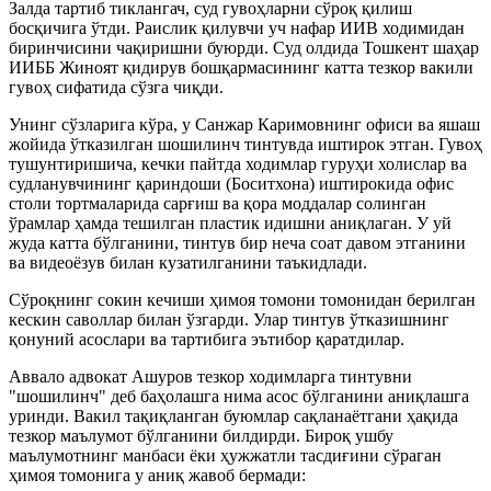
Залда тартиб тиклангач, суд гувоҳларни сўроқ қилиш
босқичига ўтди. Раислик қилувчи уч нафар ИИВ ходимидан
биринчисини чақиришни буюрди. Суд олдида Тошкент шаҳар
ИИББ Жиноят қидирув бошқармасининг катта тезкор вакили
гувоҳ сифатида сўзга чиқди.
Унинг сўзларига кўра, у Санжар Каримовнинг офиси ва яшаш
жойида ўтказилган шошилинч тинтувда иштирок этган. Гувоҳ
тушунтиришича, кечки пайтда ходимлар гуруҳи холислар ва
судланувчининг қариндоши (Боситхона) иштирокида офис
столи тортмаларида сарғиш ва қора моддалар солинган
ўрамлар ҳамда тешилган пластик идишни аниқлаган. У уй
жуда катта бўлганини, тинтув бир неча соат давом этганини
ва видеоёзув билан кузатилганини таъкидлади.
Сўроқнинг сокин кечиши ҳимоя томони томонидан берилган
кескин саволлар билан ўзгарди. Улар тинтув ўтказишнинг
қонуний асослари ва тартибига эътибор қаратдилар.
Аввало адвокат Ашуров тезкор ходимларга тинтувни
"шошилинч" деб баҳолашга нима асос бўлганини аниқлашга
уринди. Вакил тақиқланган буюмлар сақланаётгани ҳақида
тезкор маълумот бўлганини билдирди. Бироқ ушбу
маълумотнинг манбаси ёки ҳужжатли тасдиғини сўраган
ҳимоя томонига у аниқ жавоб бермади: