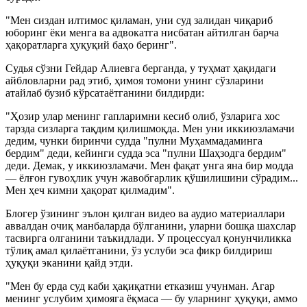
"Мен сиздан илтимос қиламан, уни суд залидан чиқариб
юборинг ёки менга ва адвокатга нисбатан айтилган барча
ҳақоратларга ҳуқуқий баҳо беринг".
Судья сўзни Гейдар Алиевга берганда, у туҳмат ҳақидаги
айбловларни рад этиб, ҳимоя томони унинг сўзларини
атайлаб бузиб кўрсатаётганини билдирди:
"Ҳозир улар менинг гапларимни кесиб олиб, ўзларига хос
тарзда сизларга тақдим қилишмоқда. Мен уни иккиюзламачи
дедим, чунки биринчи судда "пулни Муҳаммадаминга
бердим" деди, кейинги судда эса "пулни Шаҳзодга бердим"
деди. Демак, у иккиюзламачи. Мен фақат унга яна бир модда
— ёлғон гувоҳлик учун жавобгарлик қўшилишини сўрадим...
Мен ҳеч кимни ҳақорат қилмадим".
Блогер ўзининг эълон қилган видео ва аудио материаллари
аввалдан очиқ манбаларда бўлганини, уларни бошқа шахслар
тасвирга олганини таъкидлади. У процессуал қонунчиликка
тўлиқ амал қилаётганини, ўз услуби эса фикр билдириш
ҳуқуқи эканини қайд этди.
"Мен бу ерда суд каби ҳақиқатни етказиш учунман. Агар
менинг услубим ҳимояга ёқмаса — бу уларнинг ҳуқуқи, аммо