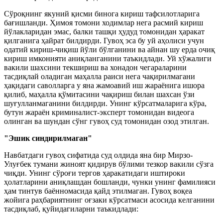
Сўроқнинг якуний қисми бинога кириш тафсилотларига
бағишланди. Ҳимоя томони ходимлар нега расмий кириш
йўлакларидан эмас, балки ташқи ҳудуд томонидан ҳаракат
қилганига ҳайрат билдирди. Гувоҳ эса бу уй аҳолиси учун
одатий кириш-чиқиш йўли бўлганини ва айнан шу ерда очиқ
кириш имконияти аниқланганини таъкидлади. Уй хўжалиги
вакили шахсини текшириш ва хонадон чегараларини
тасдиқлай оладиган маҳалла раиси нега чақирилмагани
ҳақидаги саволларга у яна жамоавий иш жараёнига ишора
қилиб, маҳалла қўмитасини чақириш билан шахсан ўзи
шуғулланмаганини билдирди. Унинг кўрсатмаларига кўра,
бутун жараён криминалист-эксперт томонидан видеога
олинган ва шундан сўнг гувоҳ суд томонидан озод этилган.
"Эшик синдирилмаган"
Навбатдаги гувоҳ сифатида суд олдида яна бир Мирзо-
Улуғбек тумани жиноят қидирув бўлими тезкор вакили сўзга
чиқди. Унинг сўроғи тергов ҳаракатидаги иштироки
ҳолатларини аниқлашдан бошланди, чунки унинг фамилияси
ҳам тинтув баённомасида қайд этилмаган. Гувоҳ воқеа
жойига раҳбариятнинг оғзаки кўрсатмаси асосида келганини
тасдиқлаб, қуйидагиларни таъкидлади: