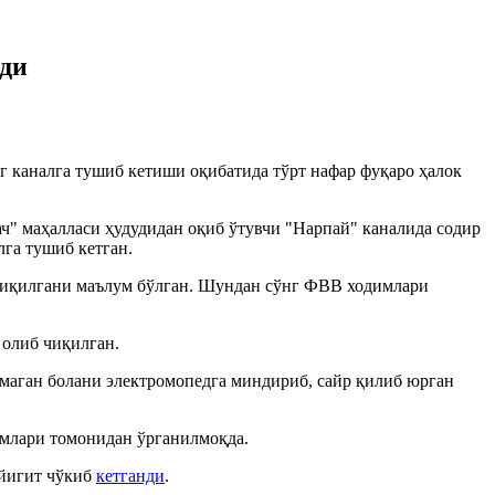
лди
 каналга тушиб кетиши оқибатида тўрт нафар фуқаро ҳалок
ач" маҳалласи ҳудудидан оқиб ўтувчи "Нарпай" каналида содир
лга тушиб кетган.
б чиқилгани маълум бўлган. Шундан сўнг ФВВ ходимлари
 олиб чиқилган.
етмаган болани электромопедга миндириб, сайр қилиб юрган
димлари томонидан ўрганилмоқда.
 йигит чўкиб
кетганди
.