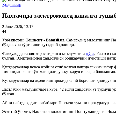
Ҳодисалар
Пахтачида электромопед каналга тушиб
2 June 2026, 13:17
44
Ўзбекистон, Тошкент - Batafsil.uz.
Самарқанд вилоятининг Па
бўлди, яна тўрт киши қутқариб қолинди.
Фавқулодда вазиятлар вазирлиги маълумотига
кўра
, бахтсиз ҳ
бўлган. Электромопед ҳайдовчиси бошқарувни йўқотиши натиж
Қутқарувчилар воқеа жойига етиб келган вақтда саккиз нафа
томонидан кенг кўламли қидирув-қутқарув ишлари бошланган
Қутқарувчилар ва аҳоли иштирокида олиб борилган қидирув и
Дастлабки маълумотларга кўра, 42 ёшли ҳайдовчи ўз турмуш ў
бўлган.
Айни пайтда ҳодиса сабаблари Пахтачи тумани прокуратураси
Эслатиб ўтамиз, Наманган вилоятининг Поп туманидаги "Чода