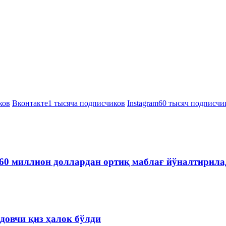
ков
Вконтакте
1 тысяча подписчиков
Instagram
60 тысяч подписчи
60 миллион доллардан ортиқ маблағ йўналтирила
довчи қиз ҳалок бўлди