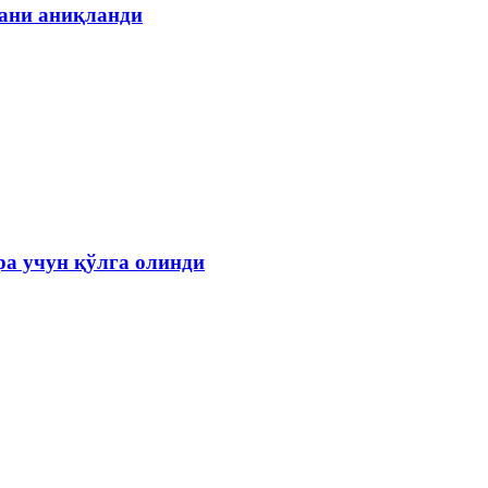
гани аниқланди
а учун қўлга олинди