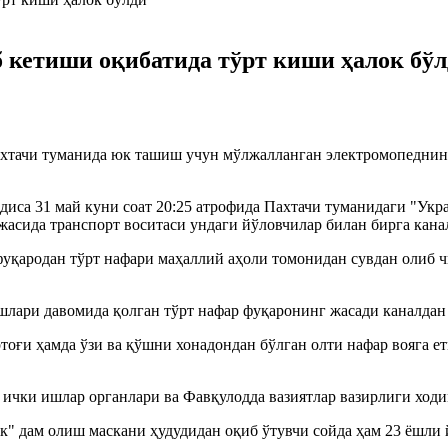
 кетиши оқибатида тўрт киши ҳалок бў
хтачи туманида юк ташиш учун мўлжалланган электромопеднинг
одиса 31 май куни соат 20:25 атрофида Пахтачи туманидаги "Укр
асида транспорт воситаси ундаги йўловчилар билан бирга кана
р фуқародан тўрт нафари маҳаллий аҳоли томонидан сувдан оли
.
шлари давомида қолган тўрт нафар фуқаронинг жасади каналдан
ртоғи ҳамда ўзи ва қўшни хонадондан бўлган олти нафар вояга 
, ички ишлар органлари ва Фавқулодда вазиятлар вазирлиги хо
к" дам олиш маскани ҳудудидан оқиб ўтувчи сойда ҳам 23 ёшли