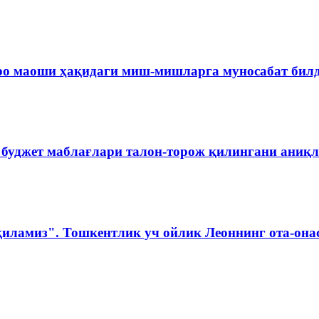
ро маоши ҳақидаги миш-мишларга муносабат бил
 буджет маблағлари талон-торож қилингани аниқ
қиламиз". Тошкентлик уч ойлик Леоннинг ота-она