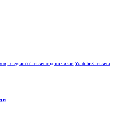
ков
Telegram
57 тысяч подписчиков
Youtube
3 тысячи
ди