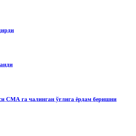
дирди
ланди
си СМА га чалинган ўғлига ёрдам беришни