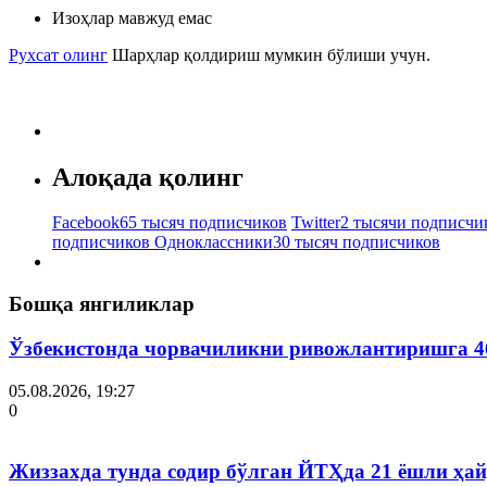
Изоҳлар мавжуд емас
Рухсат олинг
Шарҳлар қолдириш мумкин бўлиши учун.
Алоқада қолинг
Facebook
65 тысяч подписчиков
Twitter
2 тысячи подписчи
подписчиков
Одноклассники
30 тысяч подписчиков
Бошқа янгиликлар
Ўзбекистонда чорвачиликни ривожлантиришга 4
05.08.2026, 19:27
0
Жиззахда тунда содир бўлган ЙТҲда 21 ёшли ҳай