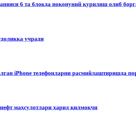
мпанияси 6 та блокда ноқонуний қурилиш олиб бор
удоликка учради
лган iPhone телефонларни расмийлаштиришда пор
 нефт маҳсулотлари харид қилмоқчи