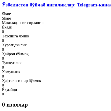
Ўзбекистон бўйлаб янгиликлар: Telegram-кана
Share
Share
Мақоладан таъсирланиш
Ёқади
0
Таҳсинга лойиқ
0
Хурсандчилик
0
Ҳайрон бўлмоқ
0
Тушкунлик
0
Хомушлик
0
Ҳафсаласи пир бўлмоқ
0
Ёқмайди
0
0
изоҳлар