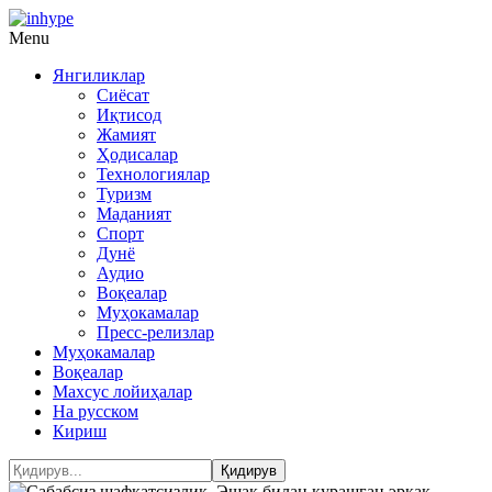
Menu
Янгиликлар
Сиёсат
Иқтисод
Жамият
Ҳодисалар
Технологиялар
Туризм
Маданият
Спорт
Дунё
Аудио
Воқеалар
Муҳокамалар
Пресс-релизлар
Муҳокамалар
Воқеалар
Махсус лойиҳалар
На русском
Кириш