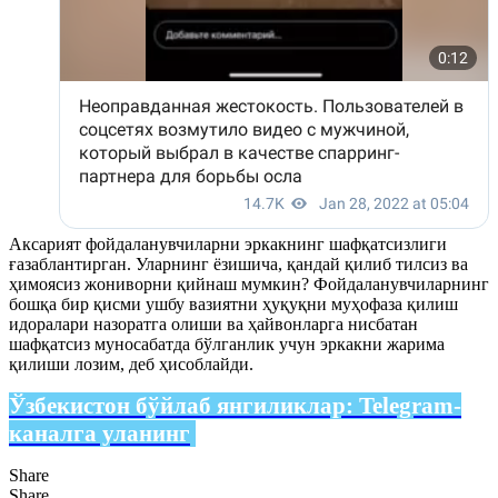
Аксарият фойдаланувчиларни эркакнинг шафқатсизлиги
ғазаблантирган. Уларнинг ёзишича, қандай қилиб тилсиз ва
ҳимоясиз жониворни қийнаш мумкин? Фойдаланувчиларнинг
бошқа бир қисми ушбу вазиятни ҳуқуқни муҳофаза қилиш
идоралари назоратга олиши ва ҳайвонларга нисбатан
шафқатсиз муносабатда бўлганлик учун эркакни жарима
қилиши лозим, деб ҳисоблайди.
Ўзбекистон бўйлаб янгиликлар:
Telegram-
каналга уланинг
Share
Share