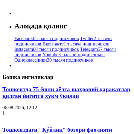
Алоқада қолинг
Facebook
65 тысяч подписчиков
Twitter
2 тысячи
подписчиков
Вконтакте
1 тысяча подписчиков
Instagram
60 тысяч подписчиков
Telegram
57 тысяч
подписчиков
Youtube
3 тысячи подписчиков
Одноклассники
30 тысяч подписчиков
Бошқа янгиликлар
Тошкентда 75 ёшли аёлга шаҳвоний ҳаракатлар
қилган йигитга ҳукм ўқилди
06.08.2026, 12:12
1
Тошкентдаги "Қўйлиқ" бозори фаолияти