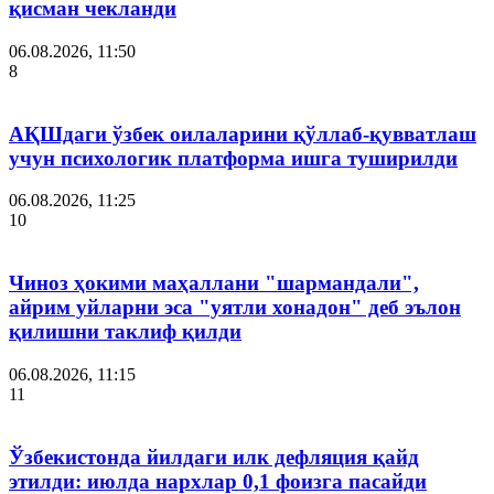
қисман чекланди
06.08.2026, 11:50
8
АҚШдаги ўзбек оилаларини қўллаб-қувватлаш
учун психологик платформа ишга туширилди
06.08.2026, 11:25
10
Чиноз ҳокими маҳаллани "шармандали",
айрим уйларни эса "уятли хонадон" деб эълон
қилишни таклиф қилди
06.08.2026, 11:15
11
Ўзбекистонда йилдаги илк дефляция қайд
этилди: июлда нархлар 0,1 фоизга пасайди