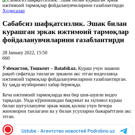
Ҳодисалар
Сабабсиз шафқатсизлик. Эшак билан
курашган эркак ижтимоий тармоқлар
фойдаланувчиларини ғазаблантирди
28 January 2022, 15:50
660
Ўзбекистон, Тошкент – Batafsil.uz.
Кураш учун эшакни
рақиб сифатида танлаган эркакни акс этган видеолавҳа
ижтимоий тармоқлар фойдаланувчиларини ғазаблантирган.
Бу ҳақда мухбиримиз хабар бермоқда.
Кеча ижтимоий тармоқларда яна бир шов-шувли видео
тарқалди. Унда кўринишидан бақувват ва эҳтимол кураш
билан шуғулланувчи эркак машқ қилиш учун бечора
жиноворни танлагани ва у билан усулларни бажараётгани акс
этган.