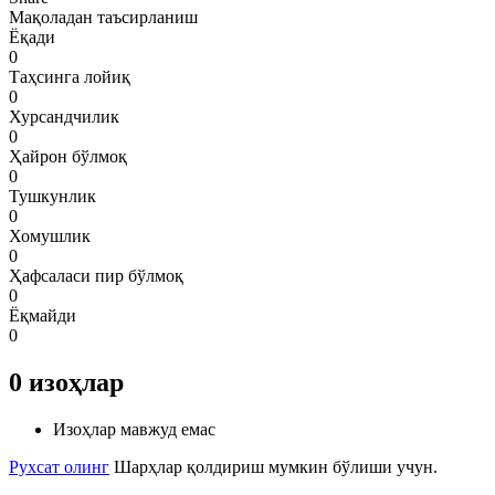
Мақоладан таъсирланиш
Ёқади
0
Таҳсинга лойиқ
0
Хурсандчилик
0
Ҳайрон бўлмоқ
0
Тушкунлик
0
Хомушлик
0
Ҳафсаласи пир бўлмоқ
0
Ёқмайди
0
0
изоҳлар
Изоҳлар мавжуд емас
Рухсат олинг
Шарҳлар қолдириш мумкин бўлиши учун.