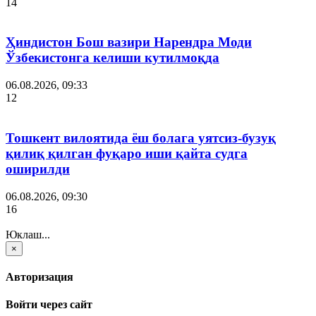
14
Ҳиндистон Бош вазири Нарендра Моди
Ўзбекистонга келиши кутилмоқда
06.08.2026, 09:33
12
Тошкент вилоятида ёш болага уятсиз-бузуқ
қилиқ қилган фуқаро иши қайта судга
оширилди
06.08.2026, 09:30
16
Юклаш...
×
Авторизация
Войти через сайт