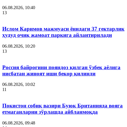
06.08.2026, 10:40
13
Ислом Каримов мажмуаси ёнидаги 37 гектарлик
ҳудуд очиқ жамоат паркига айлантирилади
06.08.2026, 10:20
13
Россия байроғини пояндоз қилган ўзбек аёлига
нисбатан жиноят иши бекор қилинди
06.08.2026, 10:02
11
Покистон собиқ вазири Буюк Британияда вояга
етмаганларни зўрлашда айбланмоқда
06.08.2026, 09:48