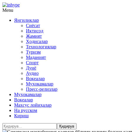
Menu
Янгиликлар
Сиёсат
Иқтисод
Жамият
Ҳодисалар
Технологиялар
Туризм
Маданият
Спорт
Дунё
Аудио
Воқеалар
Муҳокамалар
Пресс-релизлар
Муҳокамалар
Воқеалар
Махсус лойиҳалар
На русском
Кириш