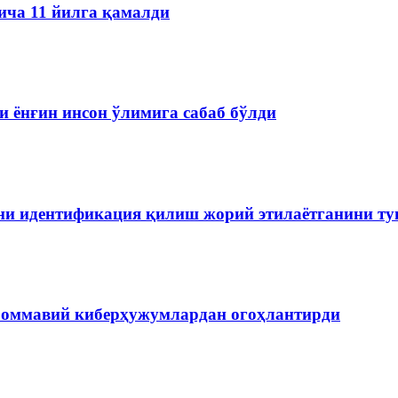
ича 11 йилга қамалди
 ёнғин инсон ўлимига сабаб бўлди
ини идентификация қилиш жорий этилаётганини т
 оммавий киберҳужумлардан огоҳлантирди