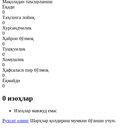
Мақоладан таъсирланиш
Ёқади
0
Таҳсинга лойиқ
0
Хурсандчилик
0
Ҳайрон бўлмоқ
0
Тушкунлик
0
Хомушлик
0
Ҳафсаласи пир бўлмоқ
0
Ёқмайди
0
0
изоҳлар
Изоҳлар мавжуд емас
Рухсат олинг
Шарҳлар қолдириш мумкин бўлиши учун.