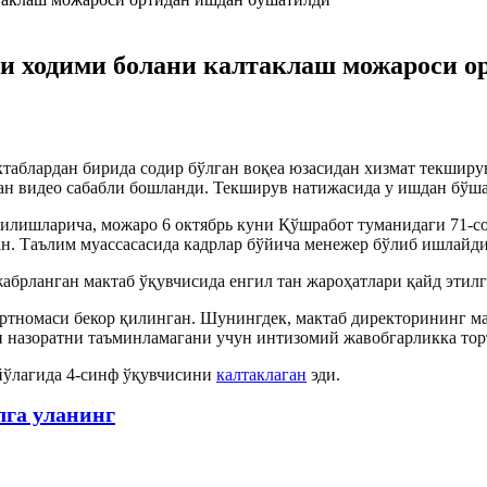
и ходими болани калтаклаш можароси о
таблардан бирида содир бўлган воқеа юзасидан хизмат текширу
тган видео сабабли бошланди. Текширув натижасида у ишдан бўш
илишларича, можаро 6 октябрь куни Қўшработ туманидаги 71-с
ан. Таълим муассасасида кадрлар бўйича менежер бўлиб ишлайди
жабрланган мактаб ўқувчисида енгил тан жароҳатлари қайд этил
артномаси бекор қилинган. Шунингдек, мактаб директорининг 
и назоратни таъминламагани учун интизомий жавобгарликка тор
йўлагида 4-синф ўқувчисини
калтаклаган
эди.
лга уланинг