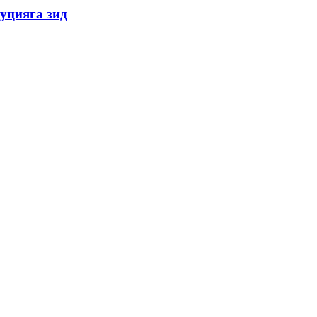
уцияга зид