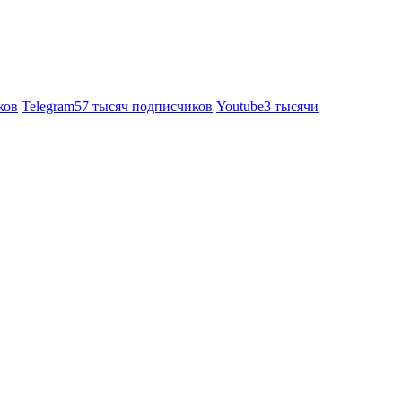
ков
Telegram
57 тысяч подписчиков
Youtube
3 тысячи