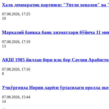
Халқ демократик партияси: "Уятли хонадон" ва
07.08.2026, 17:25
10
Марказий банкка банк хизматлари бўйича 11 ми
07.08.2026, 17:19
13
АҚШ 1985 йилдан бери илк бор Саудия Арабисто
07.08.2026, 17:16
8
Учқўрғонда Норин дарёси ўртасидаги оролда эко
07.08.2026, 15:44
14