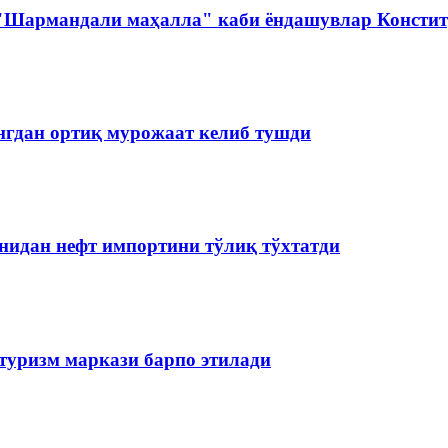
 "Шармандали маҳалла" каби ёндашувлар Констит
нгдан ортиқ мурожаат келиб тушди
нидан нефт импортини тўлиқ тўхтатди
туризм маркази барпо этилади