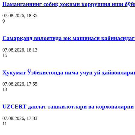
Наманганнинг собиқ ҳокими коррупция иши бўй
07.08.2026, 18:35
9
Самарқанд вилоятида юк машинаси кабинасидаги
07.08.2026, 18:13
15
Ҳукумат Ўзбекистонда нима учун уй ҳайвонлар
07.08.2026, 17:55
13
UZCERT давлат ташкилотлари ва корхоналарни
07.08.2026, 17:33
11