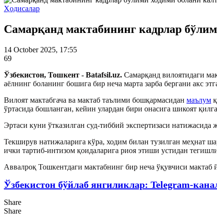
Ҳодисалар
Самарқанд мактабининг кадрлар бўлим
14 October 2025, 17:55
69
Ўзбекистон, Тошкент - Batafsil.uz.
Самарқанд вилоятидаги мак
аёлнинг боланинг бошига бир неча марта зарба бергани акс э
Вилоят мактабгача ва мактаб таълими бошқармасидан
маълум
қ
ўртасида бошланган, кейин улардан бири онасига шикоят қилг
Эртаси куни ўтказилган суд-тиббий экспертизаси натижасида 
Текширув натижаларига кўра, ходим билан тузилган меҳнат ш
ички тартиб-интизом қоидаларига риоя этиши устидан тегишл
Аввалроқ Тошкентдаги мактабнинг бир неча ўқувчиси мактаб 
Ўзбекистон бўйлаб янгиликлар: Telegram-кана
Share
Share