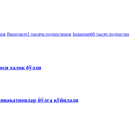
ков
Вконтакте
1 тысяча подписчиков
Instagram
60 тысяч подписчи
оси ҳалок бўлди
авиақатновлар йўлга қўйилади