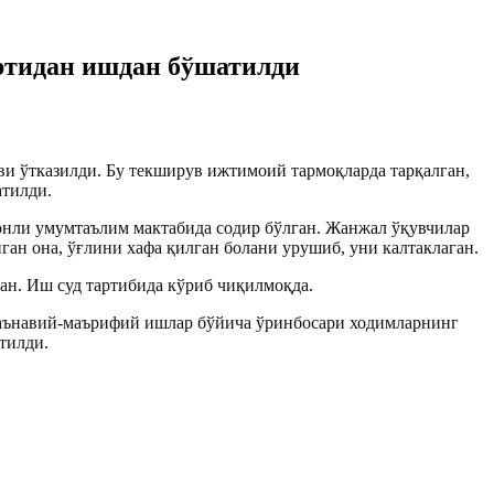
ртидан ишдан бўшатилди
ви ўтказилди. Бу текширув ижтимоий тармоқларда тарқалган,
атилди.
онли умумтаълим мактабида содир бўлган. Жанжал ўқувчилар
ган она, ўғлини хафа қилган болани урушиб, уни калтаклаган.
ган. Иш суд тартибида кўриб чиқилмоқда.
маънавий-маърифий ишлар бўйича ўринбосари ходимларнинг
тилди.