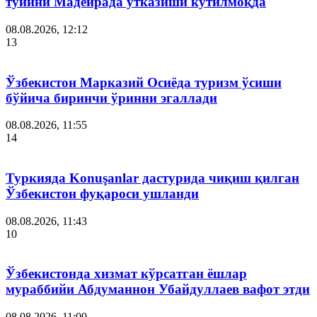
тўйини Мадейрада ўтказиши кутилмоқда
08.08.2026, 12:12
13
Ўзбекистон Марказий Осиёда туризм ўсиши
бўйича биринчи ўринни эгаллади
08.08.2026, 11:55
14
Туркияда Konuşanlar дастурида чиқиш қилган
Ўзбекистон фуқароси ушланди
08.08.2026, 11:43
10
Ўзбекистонда хизмат кўрсатган ёшлар
мураббийи Абдуманнон Убайдуллаев вафот этди
08.08.2026, 11:00