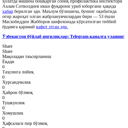
ҳолатда машина бошқарган собиқ профилактика инспектори
Аъзам Сотволдиев икки фуқарони уриб юборгани ҳақида
хабар
берилган эди. Маълум бўлишича, бунинг оқибатида
оғир жароҳат олган жабрланувчилардан бири — 53 ёшли
Масхобиддин Жабборов шифохонада кўрсатилган тиббий
ёрдамга қарамай
вафот этган эди.
Ўзбекистон бўйлаб янгиликлар: Telegram-каналга уланинг
Share
Share
Мақоладан таъсирланиш
Ёқади
0
Таҳсинга лойиқ
0
Хурсандчилик
0
Ҳайрон бўлмоқ
0
Тушкунлик
0
Хомушлик
0
Ҳафсаласи пир бўлмоқ