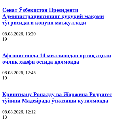
Сенат Ўзбекистон Президенти
Администрациясининг ҳуқуқий мақоми
тўғрисидаги қонунн маъқуллади
08.08.2026, 13:20
19
Афғонистонда 14 миллиондан ортиқ аҳоли
очлик хавфи остида қолмоқда
08.08.2026, 12:45
19
Криштиану Роналду ва Жоржина Родригес
тўйини Мадейрада ўтказиши кутилмоқда
08.08.2026, 12:12
13