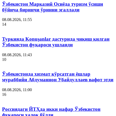
Ўзбекистон Марказий Осиёда туризм ўсиши
бўйича биринчи ўринни эгаллади
08.08.2026, 11:55
14
Туркияда Konuşanlar дастурида чиқиш қилган
Ўзбекистон фуқароси ушланди
08.08.2026, 11:43
10
Ўзбекистонда хизмат кўрсатган ёшлар
мураббийи Абдуманнон Убайдуллаев вафот этди
08.08.2026, 11:00
16
Россиядаги ЙТҲда икки нафар Ўзбекистон
фуқароси ҳалок бўлди