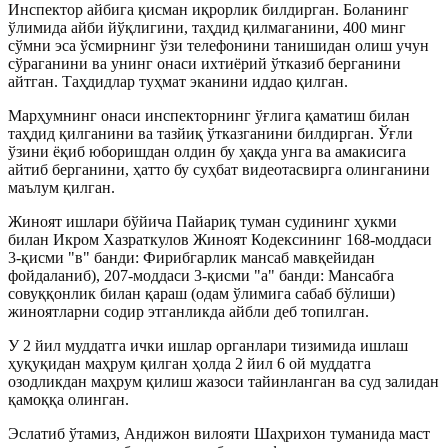
Инспектор айбига қисман иқрорлик билдирган. Боланинг
ўлимида айби йўқлигини, таҳдид қилмаганини, 400 минг
сўмни эса ўсмирнинг ўзи телефонини танишидан олиш учун
сўраганини ва унинг онаси ихтиёрий ўтказиб берганини
айтган. Таҳдидлар туҳмат эканини иддао қилган.
Марҳумнинг онаси инспекторнинг ўғлига қаматиш билан
таҳдид қилганини ва тазйиқ ўтказганини билдирган. Ўғли
ўзини ёқиб юборишдан олдин бу ҳақда унга ва амакисига
айтиб берганини, ҳатто бу суҳбат видеотасвирга олинганини
маълум қилган.
Жиноят ишлари бўйича Пайариқ туман судининг ҳукми
билан Икром Хазраткулов Жиноят Кодексининг 168-моддаси
3-қисми "в" банди: Фирибгарлик мансаб мавқейидан
фойдаланиб), 207-моддаси 3-қисми "а" банди: Мансабга
совуққонлик билан қараш (одам ўлимига сабаб бўлиши)
жиноятларни содир этганликда айбли деб топилган.
У 2 йил муддатга ички ишлар органлари тизимида ишлаш
ҳуқуқидан маҳрум қилган ҳолда 2 йил 6 ой муддатга
озодликдан маҳрум қилиш жазоси тайинланган ва суд залидан
қамоққа олинган.
Эслатиб ўтамиз, Андижон вилояти Шаҳрихон туманида маст