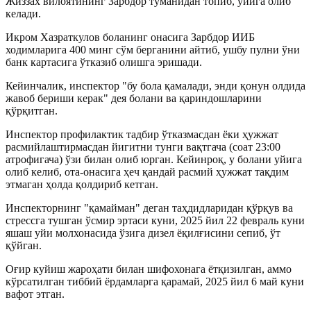
Жиззах вилоятининг Зарбдор туманидан топиб, уйига олиб
келади.
Икром Хазраткулов боланинг онасига Зарбдор ИИБ
ходимларига 400 минг сўм берганини айтиб, ушбу пулни ўни
банк картасига ўтказиб олишга эришади.
Кейинчалик, инспектор "бу бола қамалади, энди қонун олдида
жавоб бериши керак" дея болани ва қариндошларини
қўрқитган.
Инспектор профилактик тадбир ўтказмасдан ёки ҳужжат
расмийлаштирмасдан йигитни тунги вақтгача (соат 23:00
атрофигача) ўзи билан олиб юрган. Кейинроқ, у болани уйига
олиб келиб, ота-онасига ҳеч қандай расмий ҳужжат тақдим
этмаган ҳолда қолдириб кетган.
Инспекторнинг "қамайман" деган таҳдидларидан қўрқув ва
стрессга тушган ўсмир эртаси куни, 2025 йил 22 февраль куни
яшаш уйи молхонасида ўзига дизел ёқилғисини сепиб, ўт
қўйган.
Оғир куйиш жароҳати билан шифохонага ётқизилган, аммо
кўрсатилган тиббий ёрдамларга қарамай, 2025 йил 6 май куни
вафот этган.