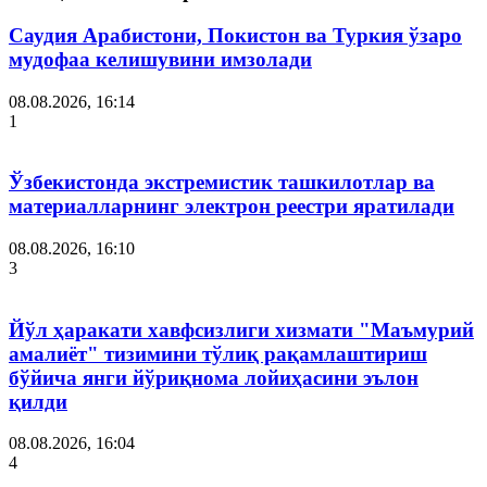
Саудия Арабистони, Покистон ва Туркия ўзаро
мудофаа келишувини имзолади
08.08.2026, 16:14
1
Ўзбекистонда экстремистик ташкилотлар ва
материалларнинг электрон реестри яратилади
08.08.2026, 16:10
3
Йўл ҳаракати хавфсизлиги хизмати "Маъмурий
амалиёт" тизимини тўлиқ рақамлаштириш
бўйича янги йўриқнома лойиҳасини эълон
қилди
08.08.2026, 16:04
4