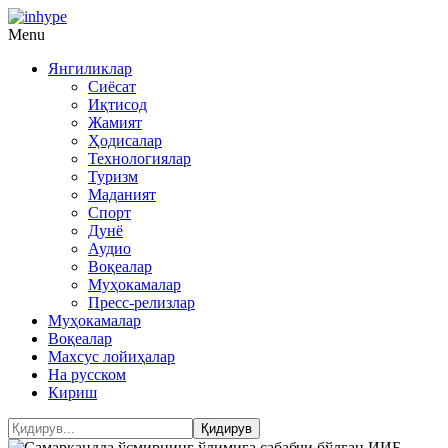
Menu
Янгиликлар
Сиёсат
Иқтисод
Жамият
Ҳодисалар
Технологиялар
Туризм
Маданият
Спорт
Дунё
Аудио
Воқеалар
Муҳокамалар
Пресс-релизлар
Муҳокамалар
Воқеалар
Махсус лойиҳалар
На русском
Кириш