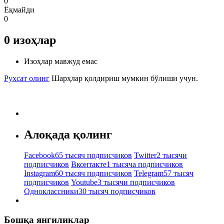
0
Ёқмайди
0
0
изоҳлар
Изоҳлар мавжуд емас
Рухсат олинг
Шарҳлар қолдириш мумкин бўлиши учун.
Алоқада қолинг
Facebook
65 тысяч подписчиков
Twitter
2 тысячи
подписчиков
Вконтакте
1 тысяча подписчиков
Instagram
60 тысяч подписчиков
Telegram
57 тысяч
подписчиков
Youtube
3 тысячи подписчиков
Одноклассники
30 тысяч подписчиков
Бошқа янгиликлар