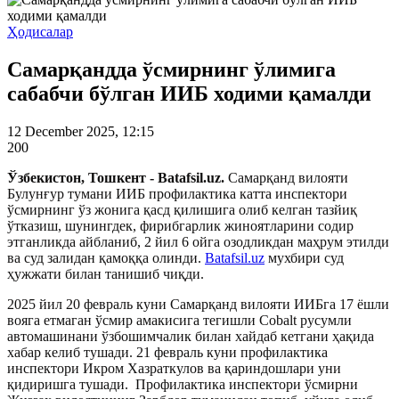
Ҳодисалар
Самарқандда ўсмирнинг ўлимига
сабабчи бўлган ИИБ ходими қамалди
12 December 2025, 12:15
200
Ўзбекистон, Тошкент - Batafsil.uz.
Самарқанд вилояти
Булунғур тумани ИИБ профилактика катта инспектори
ўсмирнинг ўз жонига қасд қилишига олиб келган тазйиқ
ўтказиш, шунингдек, фирибгарлик жиноятларини содир
этганликда айбланиб, 2 йил 6 ойга озодликдан маҳрум этилди
ва суд залидан қамоққа олинди.
Batafsil.uz
мухбири суд
ҳужжати билан танишиб чиқди.
2025 йил 20 февраль куни Самарқанд вилояти ИИБга 17 ёшли
вояга етмаган ўсмир амакисига тегишли Cobalt русумли
автомашинани ўзбошимчалик билан хайдаб кетгани ҳақида
хабар келиб тушади. 21 февраль куни профилактика
инспектори Икром Хазраткулов ва қариндошлари уни
қидиришга тушади. Профилактика инспектори ўсмирни