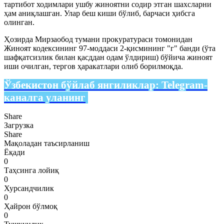
тартибот ходимлари ушбу жиноятни содир этган шахсларни
ҳам аниқлашган. Улар беш киши бўлиб, барчаси ҳибсга
олинган.
Ҳозирда Мирзаобод тумани прокуратураси томонидан
Жиноят кодексининг 97-моддаси 2-қисмининг "г" банди (ўта
шафқатсизлик билан қасддан одам ўлдириш) бўйича жиноят
иши очилган, тергов ҳаракатлари олиб борилмоқда.
Ўзбекистон бўйлаб янгиликлар:
Telegram-
каналга уланинг
Share
Загрузка
Share
Мақоладан таъсирланиш
Ёқади
0
Таҳсинга лойиқ
0
Хурсандчилик
0
Ҳайрон бўлмоқ
0