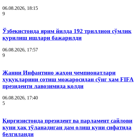
06.08.2026, 18:15
9
Ўзбекистонда ярим йилда 192 триллион сўмлик
қурилиш ишлари бажарилди
06.08.2026, 17:57
9
Жанни Инфантино жаҳон чемпионатлари
ҳуқуқларини сотиш можаросидан сўнг ҳам FIFA
президенти лавозимида қолди
06.08.2026, 17:40
5
Қирғизистонда президент ва парламент сайлови
куни ҳақ тўланадиган дам олиш куни сифатида
белгиланди