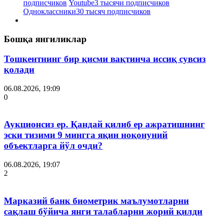
подписчиков
Youtube
3 тысячи подписчиков
Одноклассники
30 тысяч подписчиков
Бошқа янгиликлар
Тошкентнинг бир қисми вақтинча иссиқ сувсиз
қолади
06.08.2026, 19:09
0
Аукционсиз ер. Қандай қилиб ер ажратишнинг
эски тизими 9 мингга яқин ноқонуний
объектларга йўл очди?
06.08.2026, 19:07
2
Марказий банк биометрик маълумотларни
сақлаш бўйича янги талабларни жорий қилди