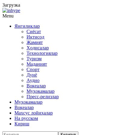
Загрузка
Menu
Янгиликлар
Сиёсат
Иқтисод
Жамият
Ҳодисалар
Технологиялар
Туризм
Маданият
Спорт
Дунё
Аудио
Воқеалар
Муҳокамалар
Пресс-релизлар
Муҳокамалар
Воқеалар
Махсус лойиҳалар
На русском
Кириш