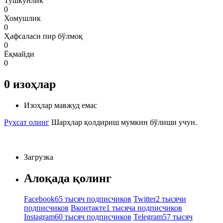
Тушкунлик
0
Хомушлик
0
Ҳафсаласи пир бўлмоқ
0
Ёқмайди
0
0
изоҳлар
Изоҳлар мавжуд емас
Рухсат олинг
Шарҳлар қолдириш мумкин бўлиши учун.
Загрузка
Алоқада қолинг
Facebook
65 тысяч подписчиков
Twitter
2 тысячи
подписчиков
Вконтакте
1 тысяча подписчиков
Instagram
60 тысяч подписчиков
Telegram
57 тысяч