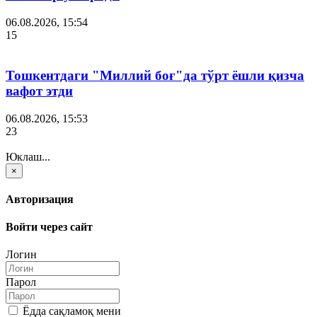
06.08.2026, 15:54
15
Тошкентдаги "Миллий боғ"да тўрт ёшли қизча
вафот этди
06.08.2026, 15:53
23
Юклаш...
×
Авторизация
Войти через сайт
Логин
Парол
Ёдда сақламоқ мени