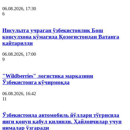
06.08.2026, 17:30
6
Инсультга учраган ўзбекистонлик Бош
консулхона кўмагида Қозоғистондан Ватанга
қайтарилди
06.08.2026, 17:00
9
"Wildberries" логистика марказини
Ўзбекистонга кўчирмоқда
06.08.2026, 16:42
11
Ўзбекистонда автомобиль йўллари тўғрисида
янги қонун қабул қилинди. Ҳайдовчилар учун
нималар ўзгаради