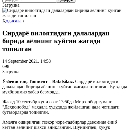
Загрузка
Ҳодисалар
Сирдарё вилоятидаги далалардан
бирида аёлнинг куйган жасади
топилган
14 September 2021, 14:58
698
Загрузка
Ўзбекистон, Тошкент – Batafsil.uz.
Сирдарё вилоятидаги
далалардан бирида аёлнинг куйган жасади топилган. Бу ҳақда
мухбиримиз хабар бермоқда.
Жасад 10 сентябр куни соат 13:50да Мирзаобод тумани
"Деҳқонобод" маҳалла ҳудудида жойлашган дала четидаги
бутазорларда топилган.
Амалга оширилган тезкор чора-тадбирлар давомида ёниб
кетган аёлнинг шахси аниқланган. Шунингдек, ҳуқуқ-