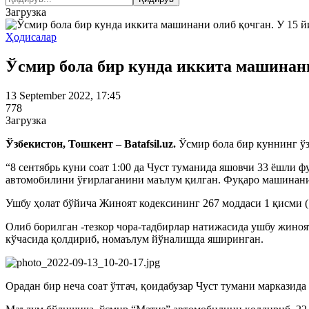
Загрузка
Ҳодисалар
Ўсмир бола бир кунда иккита машинан
13 September 2022, 17:45
778
Загрузка
Ўзбекистон, Тошкент – Batafsil.uz.
Ўсмир бола бир куннинг ўз
“8 сентябрь куни соат 1:00 да Чуст туманида яшовчи 33 ёшли
автомобилини ўғирлаганини маълум қилган. Фуқаро машинани 
Ушбу ҳолат бўйича Жиноят кодексининг 267 моддаси 1 қисми (
Олиб борилган -тезкор чора-тадбирлар натижасида ушбу жино
кўчасида қолдириб, номаълум йўналишда яширинган.
Орадан бир неча соат ўтгач, қоидабузар Чуст тумани маркази