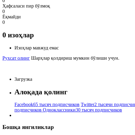
0
Ҳафсаласи пир бўлмоқ
0
Ёқмайди
0
0
изоҳлар
Изоҳлар мавжуд емас
Рухсат олинг
Шарҳлар қолдириш мумкин бўлиши учун.
Загрузка
Алоқада қолинг
Facebook
65 тысяч подписчиков
Twitter
2 тысячи подписчи
подписчиков
Одноклассники
30 тысяч подписчиков
Бошқа янгиликлар