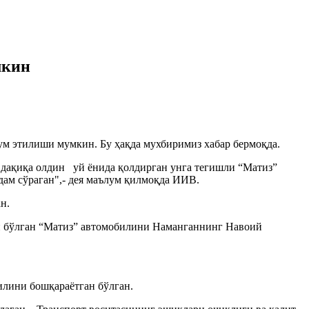
мкин
ум этилиши мумкин. Бу ҳақда мухбиримиз хабар бермоқда.
0 дақиқа олдин уй ёнида қолдирган унга тегишли “Матиз”
ам сўраган",- дея маълум қилмоқда ИИВ.
н.
ли бўлган “Матиз” автомобилини Наманганнинг Навоий
илини бошқараётган бўлган.