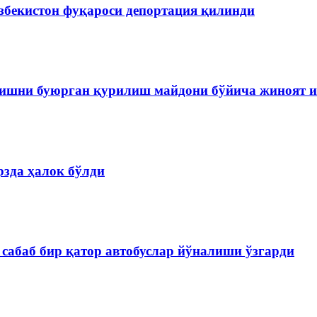
збекистон фуқароси депортация қилинди
ишни буюрган қурилиш майдони бўйича жиноят и
зда ҳалок бўлди
сабаб бир қатор автобуслар йўналиши ўзгарди