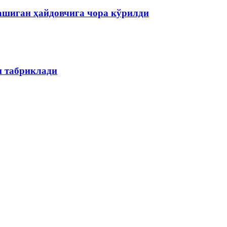
ашиган ҳайдовчига чора кўрилди
н табриклади