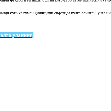
 ёшли фуқарога тегишли бўлган ВАЗ-2106 автомашинасини ўғир
анди бўйича гумон қилинувчи сифатида қўлга олинган, унга нис
налга уланинг