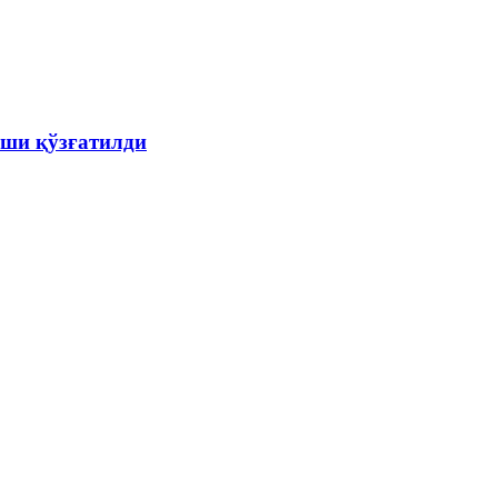
ши қўзғатилди