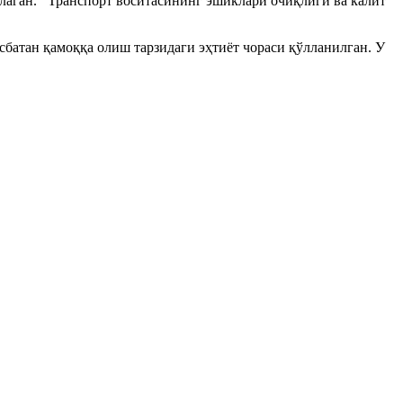
лаган. Транспорт воситасининг эшиклари очиқлиги ва калит
батан қамоққа олиш тарзидаги эҳтиёт чораси қўлланилган. У