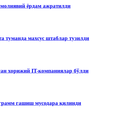
 молиявий ёрдам ажратилди
та туманда махсус штаблар тузилди
аган хорижий IT-компаниялар бўлди
ограмм гашиш мусодара қилинди