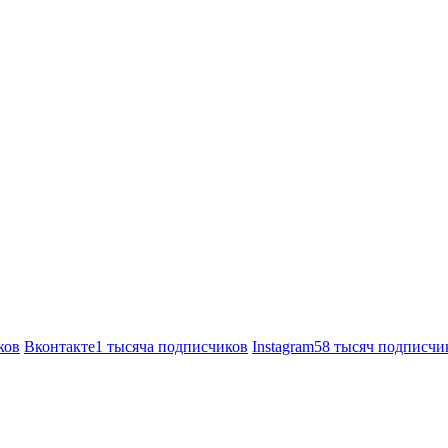
ков
Вконтакте
1 тысяча подписчиков
Instagram
58 тысяч подписчи