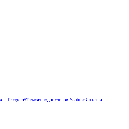
ков
Telegram
57 тысяч подписчиков
Youtube
3 тысячи