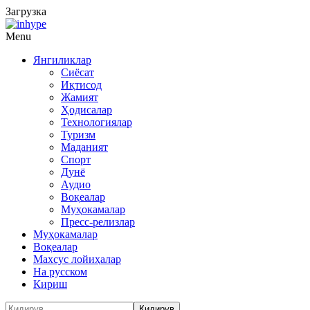
Загрузка
Menu
Янгиликлар
Сиёсат
Иқтисод
Жамият
Ҳодисалар
Технологиялар
Туризм
Маданият
Спорт
Дунё
Аудио
Воқеалар
Муҳокамалар
Пресс-релизлар
Муҳокамалар
Воқеалар
Махсус лойиҳалар
На русском
Кириш