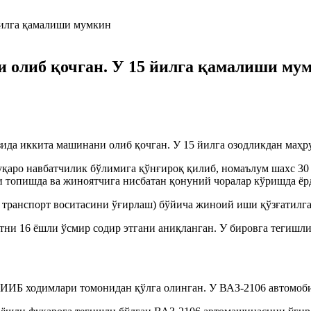
и олиб қочган. У 15 йилга қамалиши му
ида иккита машинани олиб қочган. У 15 йилга озодликдан маҳр
 фуқаро навбатчилик бўлимига қўнғироқ қилиб, номаълум шахс 3
топишда ва жиноятчига нисбатан қонуний чоралар кўришда ёрд
 транспорт воситасини ўғирлаш) бўйича жиноий иши қўзғатилга
ятни 16 ёшли ўсмир содир этгани аниқланган. У бировга тегиш
да ИИБ ходимлари томонидан қўлга олинган. У ВАЗ-2106 автомоб