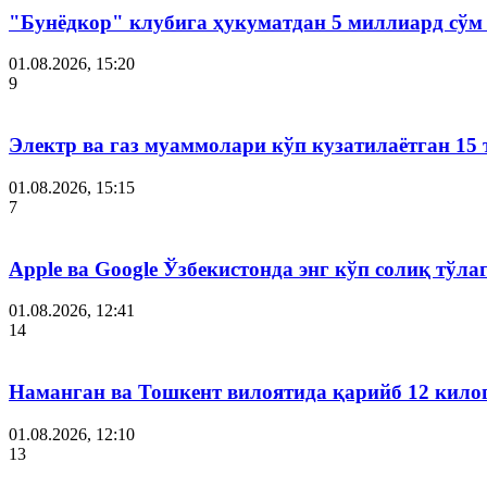
"Бунёдкор" клубига ҳукуматдан 5 миллиард сўм
01.08.2026, 15:20
9
Электр ва газ муаммолари кўп кузатилаётган 15 
01.08.2026, 15:15
7
Apple ва Google Ўзбекистонда энг кўп солиқ тўл
01.08.2026, 12:41
14
Наманган ва Тошкент вилоятида қарийб 12 кил
01.08.2026, 12:10
13