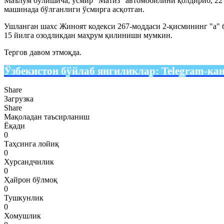
Маълум бўлишича, ўсмир “Матиз” автомобилини қолдириб, 22
машинада бўлганлиги ўсмирга асқотган.
Ушланган шахс Жиноят кодекси 267-моддаси 2-қисмининг "а" б
15 йилга озодликдан маҳрум қилиниши мумкин.
Тергов давом этмоқда.
Ўзбекистон бўйлаб янгиликлар:
Telegram-ка
Share
Загрузка
Share
Мақоладан таъсирланиш
Ёқади
0
Таҳсинга лойиқ
0
Хурсандчилик
0
Ҳайрон бўлмоқ
0
Тушкунлик
0
Хомушлик