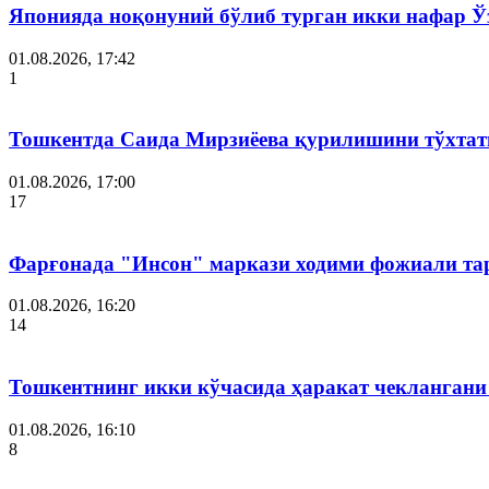
Японияда ноқонуний бўлиб турган икки нафар Ў
01.08.2026, 17:42
1
Тошкентда Саида Мирзиёева қурилишини тўхтат
01.08.2026, 17:00
17
Фарғонада "Инсон" маркази ходими фожиали тар
01.08.2026, 16:20
14
Тошкентнинг икки кўчасида ҳаракат чеклангани 
01.08.2026, 16:10
8