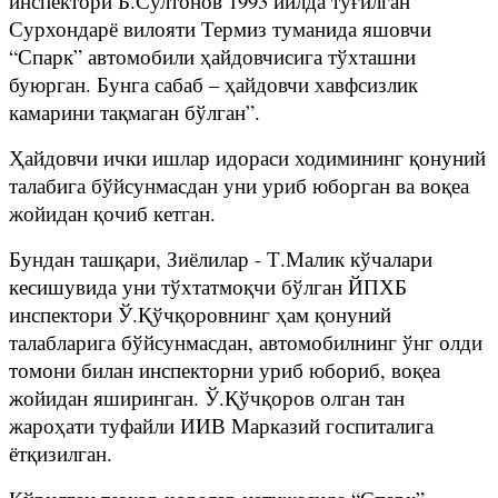
инспектори Б.Султонов 1993 йилда туғилган
Сурхондарё вилояти Термиз туманида яшовчи
“Спарк” автомобили ҳайдовчисига тўхташни
буюрган. Бунга сабаб – ҳайдовчи хавфсизлик
камарини тақмаган бўлган”.
Ҳайдовчи ички ишлар идораси ходимининг қонуний
талабига бўйсунмасдан уни уриб юборган ва воқеа
жойидан қочиб кетган.
Бундан ташқари, Зиёлилар - Т.Малик кўчалари
кесишувида уни тўхтатмоқчи бўлган ЙПХБ
инспектори Ў.Қўчқоровнинг ҳам қонуний
талабларига бўйсунмасдан, автомобилнинг ўнг олди
томони билан инспекторни уриб юбориб, воқеа
жойидан яширинган. Ў.Қўчқоров олган тан
жароҳати туфайли ИИВ Марказий госпиталига
ётқизилган.