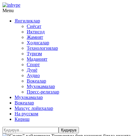
Menu
Янгиликлар
Сиёсат
Иқтисод
Жамият
Ҳодисалар
Технологиялар
Туризм
Маданият
Спорт
Дунё
Аудио
Воқеалар
Муҳокамалар
Пресс-релизлар
Муҳокамалар
Воқеалар
Махсус лойиҳалар
На русском
Кириш