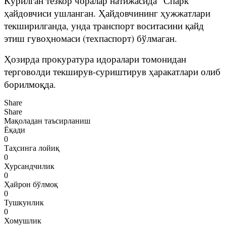
Кўрилган тезкор чоралар натижасида “Спарк”
ҳайдовчиси ушланган. Ҳайдовчининг ҳужжатлари
текширилганда, унда транспорт воситасини қайд
этиш гувоҳномаси (техпаспорт) бўлмаган.
Ҳозирда прокуратура идоралари томонидан
терговолди текширув-суриштирув ҳаракатлари олиб
борилмоқда.
Share
Share
Мақоладан таъсирланиш
Ёқади
0
Таҳсинга лойиқ
0
Хурсандчилик
0
Ҳайрон бўлмоқ
0
Тушкунлик
0
Хомушлик