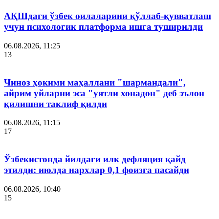
АҚШдаги ўзбек оилаларини қўллаб-қувватлаш
учун психологик платформа ишга туширилди
06.08.2026, 11:25
13
Чиноз ҳокими маҳаллани "шармандали",
айрим уйларни эса "уятли хонадон" деб эълон
қилишни таклиф қилди
06.08.2026, 11:15
17
Ўзбекистонда йилдаги илк дефляция қайд
этилди: июлда нархлар 0,1 фоизга пасайди
06.08.2026, 10:40
15