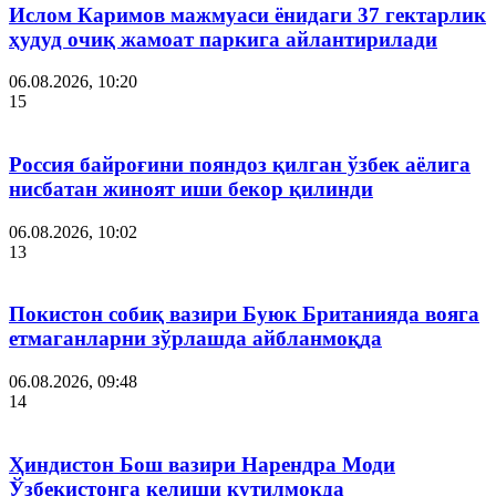
Ислом Каримов мажмуаси ёнидаги 37 гектарлик
ҳудуд очиқ жамоат паркига айлантирилади
06.08.2026, 10:20
15
Россия байроғини пояндоз қилган ўзбек аёлига
нисбатан жиноят иши бекор қилинди
06.08.2026, 10:02
13
Покистон собиқ вазири Буюк Британияда вояга
етмаганларни зўрлашда айбланмоқда
06.08.2026, 09:48
14
Ҳиндистон Бош вазири Нарендра Моди
Ўзбекистонга келиши кутилмоқда