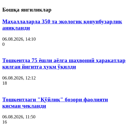
Бошқа янгиликлар
Маҳаллаларда 350 та экологик қонунбузарлик
аниқланди
06.08.2026, 14:10
0
Тошкентда 75 ёшли аёлга шаҳвоний ҳаракатлар
қилган йигитга ҳукм ўқилди
06.08.2026, 12:12
18
Тошкентдаги "Қўйлиқ" бозори фаолияти
қисман чекланди
06.08.2026, 11:50
16