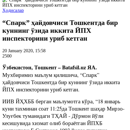
Ҳодисалар
“Спарк” ҳайдовчиси Тошкентда бир
куннинг ўзида иккита ЙПХ
инспекторини уриб кетган
20 January 2020, 15:58
2500
Ўзбекистон, Тошкент – Batafsil.uz ЯА.
Мухбиримиз маълум қилишича, “Спарк”
ҳайдовчиси Тошкентда бир куннинг ўзида иккита
ЙПХ инспекторини уриб кетган.
ИИВ ЙҲХББ берган маълумотга кўра, “18 январь
куни тахминан соат 11:25да Тошкент шаҳар Мирзо-
Улуғбек туманидаги ТҲАЙ - Дўрмон йўли
кесишувида хизмат олиб бораётган ЙПХБ