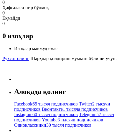
0
Ҳафсаласи пир бўлмоқ
0
Ёқмайди
0
0
изоҳлар
Изоҳлар мавжуд емас
Рухсат олинг
Шарҳлар қолдириш мумкин бўлиши учун.
Алоқада қолинг
Facebook
65 тысяч подписчиков
Twitter
2 тысячи
подписчиков
Вконтакте
1 тысяча подписчиков
Instagram
60 тысяч подписчиков
Telegram
57 тысяч
подписчиков
Youtube
3 тысячи подписчиков
Одноклассники
30 тысяч подписчиков