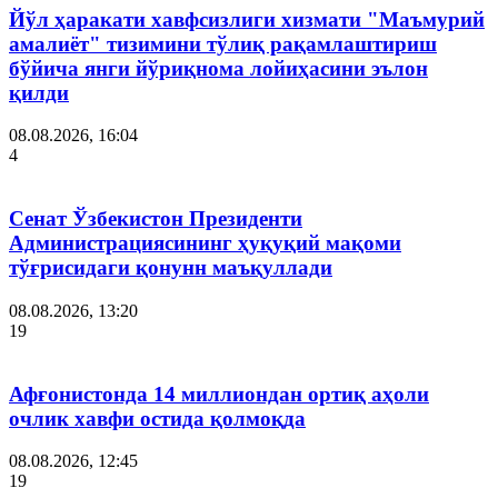
Йўл ҳаракати хавфсизлиги хизмати "Маъмурий
амалиёт" тизимини тўлиқ рақамлаштириш
бўйича янги йўриқнома лойиҳасини эълон
қилди
08.08.2026, 16:04
4
Сенат Ўзбекистон Президенти
Администрациясининг ҳуқуқий мақоми
тўғрисидаги қонунн маъқуллади
08.08.2026, 13:20
19
Афғонистонда 14 миллиондан ортиқ аҳоли
очлик хавфи остида қолмоқда
08.08.2026, 12:45
19