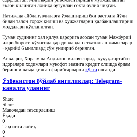
эълон қилинган лойиҳа бутунлай сохта бўлиб чиқган.
Натижада айбланувчиларга ўзлаштириш ёки растрата йўли
билан талон-торож қилиш ва ҳужжатларни қалбакилаштириш
моддалари қўлланилган.
Туман судининг ҳал қилув қарорига асосан туман Мажбурий
ижро бюроси кўмагида қарздорлардан етказилган жами зарар
- қарийб 6 миллиард сўм ундириб берилган.
Аввалроқ Хоразм ва Андижон вилоятларида ҳуқуқ-тартибот
идоралари ходимлари мукофот эвазига кредит олишда ёрдам
беришни ваъда қилган фирибгарларни
қўлга
олганди.
Ўзбекистон бўйлаб янгиликлар: Telegram-
каналга уланинг
Share
Share
Мақоладан таъсирланиш
Ёқади
0
Таҳсинга лойиқ
0