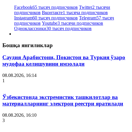
Facebook
65 тысяч подписчиков
Twitter
2 тысячи
подписчиков
Вконтакте
1 тысяча подписчиков
Instagram
60 тысяч подписчиков
Telegram
57 тысяч
подписчиков
Youtube
3 тысячи подписчиков
Одноклассники
30 тысяч подписчиков
Бошқа янгиликлар
Саудия Арабистони, Покистон ва Туркия ўзаро
мудофаа келишувини имзолади
08.08.2026, 16:14
1
Ўзбекистонда экстремистик ташкилотлар ва
материалларнинг электрон реестри яратилади
08.08.2026, 16:10
3