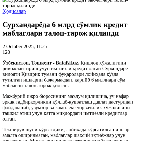
Ҳодисалар
Сурхандарёда 6 млрд сўмлик кредит
маблағлари талон-тарож қилинди
2 October 2025, 11:25
120
Ўзбекистон, Тошкент - Batafsil.uz.
Қишлоқ хўжалигини
ривожлантириш учун имтиёзли кредит олган Сурхондарё
вилояти Қизириқ тумани фуқаролари лойиҳада кўзда
тутилган ишларни бажармасдан, қарийб 6 миллиард сўм
маблағни талон-торож қилган.
Мажбурий ижро бюросининг маълум қилишича, уч нафар
эркак тадбиркорликни қўллаб-қувватлаш давлат дастуридан
фойдаланиб, узумзор ва комплекс чорвачилик хўжалигини
ташкил этиш учун катта миқдордаги имтиёзли кредитлар
олган.
Текширув шуни кўрсатдики, лойиҳада кўрсатилган ишлар
амалга оширилмаган, маблағлар шахсий эҳтиёжлар учун
сарфланган. Минтақани ривожлантиришга мўлжалланган