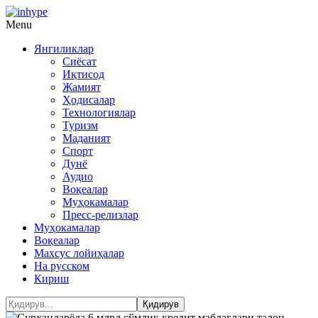
Menu
Янгиликлар
Сиёсат
Иқтисод
Жамият
Ҳодисалар
Технологиялар
Туризм
Маданият
Спорт
Дунё
Аудио
Воқеалар
Муҳокамалар
Пресс-релизлар
Муҳокамалар
Воқеалар
Махсус лойиҳалар
На русском
Кириш