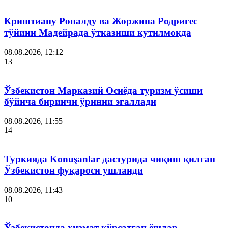
Криштиану Роналду ва Жоржина Родригес
тўйини Мадейрада ўтказиши кутилмоқда
08.08.2026, 12:12
13
Ўзбекистон Марказий Осиёда туризм ўсиши
бўйича биринчи ўринни эгаллади
08.08.2026, 11:55
14
Туркияда Konuşanlar дастурида чиқиш қилган
Ўзбекистон фуқароси ушланди
08.08.2026, 11:43
10
Ўзбекистонда хизмат кўрсатган ёшлар