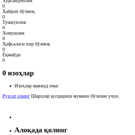
Хурсандчилик
0
Ҳайрон бўлмоқ
0
Тушкунлик
0
Хомушлик
0
Ҳафсаласи пир бўлмоқ
0
Ёқмайди
0
0
изоҳлар
Изоҳлар мавжуд емас
Рухсат олинг
Шарҳлар қолдириш мумкин бўлиши учун.
Алоқада қолинг