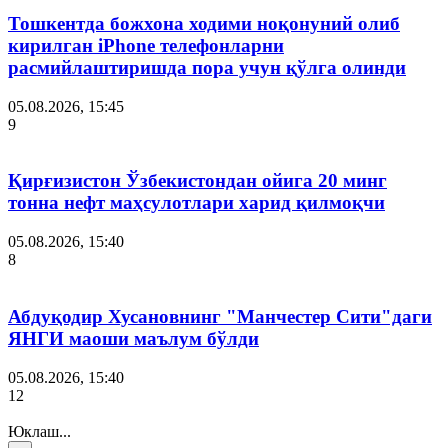
Тошкентда божхона ходими ноқонуний олиб
кирилган iPhone телефонларни
расмийлаштиришда пора учун қўлга олинди
05.08.2026, 15:45
9
Қирғизистон Ўзбекистондан ойига 20 минг
тонна нефт маҳсулотлари харид қилмоқчи
05.08.2026, 15:40
8
Абдуқодир Хусановнинг "Манчестер Сити"даги
ЯНГИ маоши маълум бўлди
05.08.2026, 15:40
12
Юклаш...