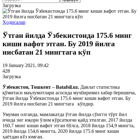
Загрузка
Ҳодисалар
Ўтган йилда Ўзбекистонда 175.6 минг
киши вафот этган. Бу 2019 йилга
нисбатан 21 мингтага кўп
19 January 2021, 09:42
428
Загрузка
Ўзбекистон, Тошкент – Batafsil.uz.
Давлат статистика
қўмитаси маълумотлари асосида мухбиримиз хабар беришича,
ўтган йилда Ўзбекистонда 175.6 минг киши вафот этган. Бу
2019 йилга нисбатан 21 мингтага кўпдир.
Умуман олганда, мамлакатда ўтган йилда сўнгги тўрт йил
ичида энг юқори ўлим кўрсаткичи қайд этилган. 2017 йилда
160,7 минг киши вафот этган бўлса, 2018 йилда 154,9 мингта,
2019 йилда 154,6 мингта, 2020 йилда 175.6 минг киши
ҳаётдан кўз юмган.