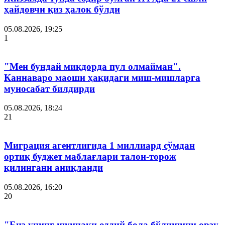
ҳайдовчи қиз ҳалок бўлди
05.08.2026, 19:25
1
"Мен бундай миқдорда пул олмайман".
Каннаваро маоши ҳақидаги миш-мишларга
муносабат билдирди
05.08.2026, 18:24
21
Миграция агентлигида 1 миллиард сўмдан
ортиқ буджет маблағлари талон-торож
қилингани аниқланди
05.08.2026, 16:20
20
"Биз унинг шунчаки оддий бола бўлишини орзу