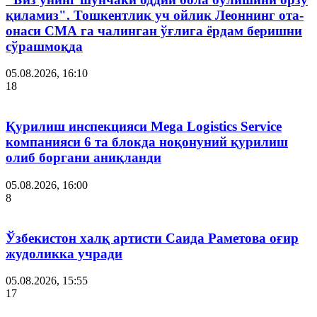
қиламиз". Тошкентлик уч ойлик Леоннинг ота-
онаси СМА га чалинган ўғлига ёрдам беришни
сўрашмоқда
05.08.2026, 16:10
18
Қурилиш инспекцияси Мega Logistics Service
компанияси 6 та блокда ноқонуний қурилиш
олиб боргани аниқланди
05.08.2026, 16:00
8
Ўзбекистон халқ артисти Саида Раметова оғир
жудоликка учради
05.08.2026, 15:55
17