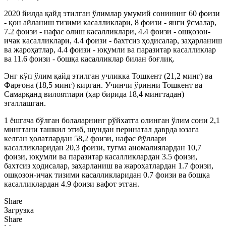
2020 йилда қайд этилган ўлимлар умумий сонининг 60 фоизи
- қон айланиш тизими касалликлари, 8 фоизи - янги ўсмалар,
7.2 фоизи - нафас олиш касалликлари, 4.4 фоизи - ошқозон-
ичак касалликлари, 4.4 фоизи - бахтсиз ҳодисалар, заҳарланиш
ва жароҳатлар, 4.4 фоизи - юқумли ва паразитар касалликлар
ва 11.6 фоизи - бошқа касалликлар билан боғлиқ.
Энг кўп ўлим қайд этилган учликка Тошкент (21,2 минг) ва
Фарғона (18,5 минг) кирган. Учинчи ўринни Тошкент ва
Самарқанд вилоятлари (ҳар бирида 18,4 мингтадан)
эгаллашган.
1 ёшгача бўлган болаларнинг рўйхатга олинган ўлим сони 2,1
мингтани ташкил этиб, шундан перинатал даврда юзага
келган ҳолатлардан 58,2 фоизи, нафас йўллари
касалликларидан 20,3 фоизи, туғма аномалиялардан 10,7
фоизи, юқумли ва паразитар касалликлардан 3.5 фоизи,
бахтсиз ҳодисалар, заҳарланиш ва жароҳатлардан 1.7 фоизи,
ошқозон-ичак тизими касалликларидан 0.7 фоизи ва бошқа
касалликлардан 4.9 фоизи вафот этган.
Share
Загрузка
Share