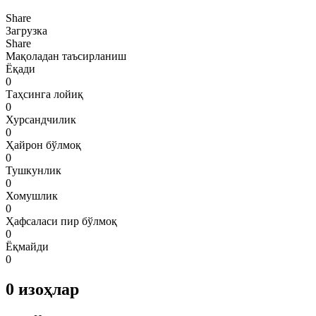
Share
Загрузка
Share
Мақоладан таъсирланиш
Ёқади
0
Таҳсинга лойиқ
0
Хурсандчилик
0
Ҳайрон бўлмоқ
0
Тушкунлик
0
Хомушлик
0
Ҳафсаласи пир бўлмоқ
0
Ёқмайди
0
0
изоҳлар