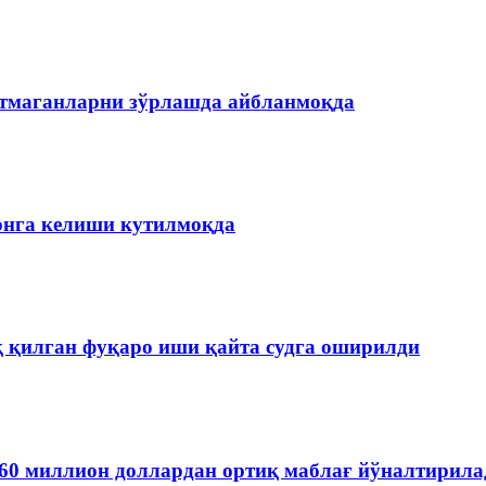
етмаганларни зўрлашда айбланмоқда
онга келиши кутилмоқда
қ қилган фуқаро иши қайта судга оширилди
60 миллион доллардан ортиқ маблағ йўналтирила