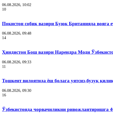
06.08.2026, 10:02
10
Покистон собиқ вазири Буюк Британияда вояга 
06.08.2026, 09:48
14
Ҳиндистон Бош вазири Нарендра Моди Ўзбекист
06.08.2026, 09:33
11
Тошкент вилоятида ёш болага уятсиз-бузуқ қили
06.08.2026, 09:30
16
Ўзбекистонда чорвачиликни ривожлантиришга 4