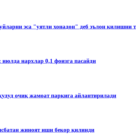
йларни эса "уятли хонадон" деб эълон қилишни 
: июлда нархлар 0,1 фоизга пасайди
ҳудуд очиқ жамоат паркига айлантирилади
нисбатан жиноят иши бекор қилинди