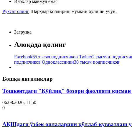
Изоҳлар мавжуд емас
Рухсат олинг
Шарҳлар қолдириш мумкин бўлиши учун.
Загрузка
Алоқада қолинг
Facebook
65 тысяч подписчиков
Twitter
2 тысячи подписчи
подписчиков
Одноклассники
30 тысяч подписчиков
Бошқа янгиликлар
Тошкентдаги "Қўйлиқ" бозори фаолияти қисман
06.08.2026, 11:50
0
АҚШдаги ўзбек оилаларини қўллаб-қувватлаш у