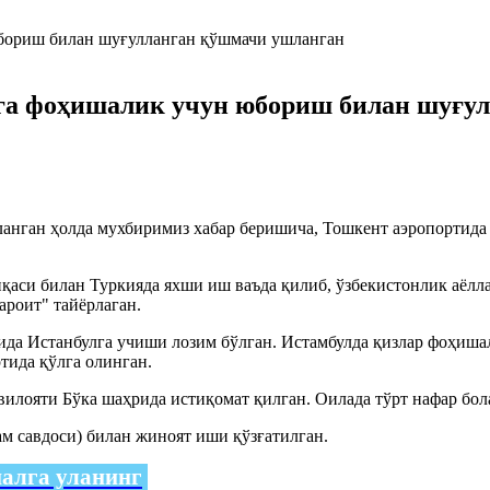
яга фоҳишалик учун юбориш билан шуғу
анган ҳолда мухбиримиз хабар беришича, Тошкент аэропортида
қаси билан Туркияда яхши иш ваъда қилиб, ўзбекистонлик аёлл
шароит" тайёрлаган.
гида Истанбулга учиши лозим бўлган. Истамбулда қизлар фоҳиш
тида қўлга олинган.
лояти Бўка шаҳрида истиқомат қилган. Оилада тўрт нафар бол
м савдоси) билан жиноят иши қўзғатилган.
налга уланинг