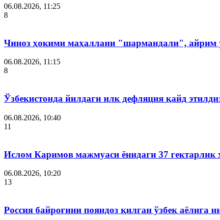
06.08.2026, 11:25
8
Чиноз ҳокими маҳаллани "шармандали", айрим у
06.08.2026, 11:15
8
Ўзбекистонда йилдаги илк дефляция қайд этилди
06.08.2026, 10:40
11
Ислом Каримов мажмуаси ёнидаги 37 гектарлик 
06.08.2026, 10:20
13
Россия байроғини пояндоз қилган ўзбек аёлига 