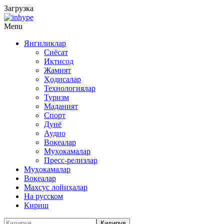
Загрузка
Menu
Янгиликлар
Сиёсат
Иқтисод
Жамият
Ҳодисалар
Технологиялар
Туризм
Маданият
Спорт
Дунё
Аудио
Воқеалар
Муҳокамалар
Пресс-релизлар
Муҳокамалар
Воқеалар
Махсус лойиҳалар
На русском
Кириш