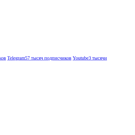
ков
Telegram
57 тысяч подписчиков
Youtube
3 тысячи