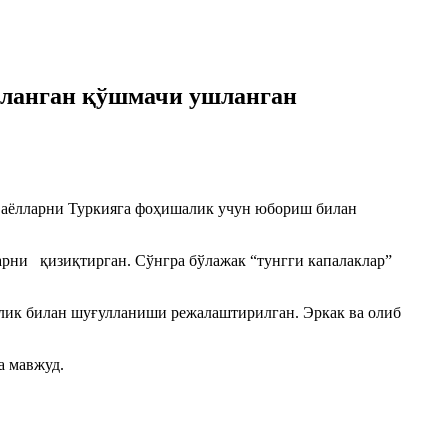
лланган қўшмачи ушланган
 аёлларни Туркияга фоҳишалик учун юбориш билан
арни қизиқтирган. Сўнгра бўлажак “тунгги капалаклар”
алик билан шуғулланиши режалаштирилган. Эркак ва олиб
а мавжуд.