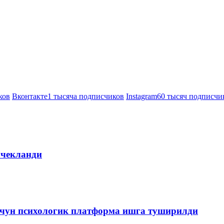
ков
Вконтакте
1 тысяча подписчиков
Instagram
60 тысяч подписчи
 чекланди
чун психологик платформа ишга туширилди