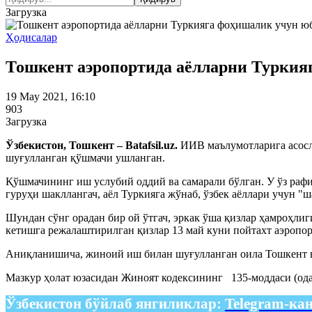
Загрузка
Ҳодисалар
Тошкент аэропортида аёлларни Турки
19 May 2021, 16:10
903
Загрузка
Ўзбекистон, Тошкент – Batafsil.uz.
ИИВ маълумотларига асосл
шуғулланган қўшмачи ушланган.
Қўшмачининг иш услубий оддий ва самарали бўлган. У ўз рафи
гуруҳи шакллангач, аёл Туркияга жўнаб, ўзбек аёллари учун "
Шундан сўнг орадан бир ой ўтгач, эркак ўша қизлар ҳамроҳли
кетишга режалаштирилган қизлар 13 май куни пойтахт аэропор
Аниқланишича, жиноий иш билан шуғулланган оила Тошкент ви
Мазкур ҳолат юзасидан Жиноят кодексининг 135-моддаси (ода
Ўзбекистон бўйлаб янгиликлар:
Telegram-ка